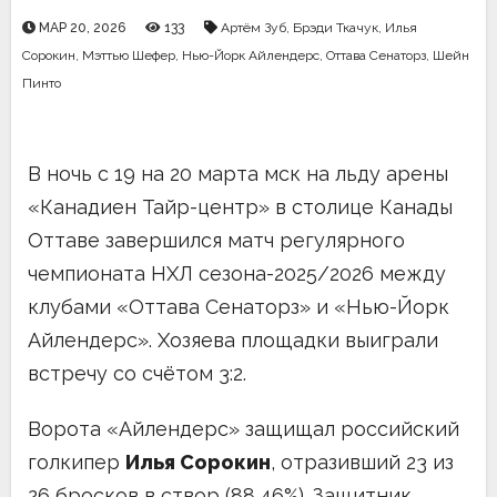
МАР 20, 2026
133
Артём Зуб
,
Брэди Ткачук
,
Илья
Сорокин
,
Мэттью Шефер
,
Нью-Йорк Айлендерс
,
Оттава Сенаторз
,
Шейн
Пинто
В ночь с 19 на 20 марта мск на льду арены
«Канадиен Тайр-центр» в столице Канады
Оттаве завершился матч регулярного
чемпионата НХЛ сезона-2025/2026 между
клубами «Оттава Сенаторз» и «Нью-Йорк
Айлендерс». Хозяева площадки выиграли
встречу со счётом 3:2.
Ворота «Айлендерс» защищал российский
голкипер
Илья Сорокин
, отразивший 23 из
26 бросков в створ (88,46%). Защитник