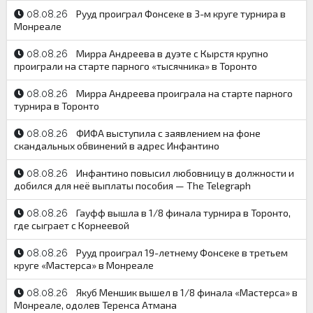
Рууд проиграл Фонсеке в 3-м круге турнира в
08.08.26
Монреале
Мирра Андреева в дуэте с Кырстя крупно
08.08.26
проиграли на старте парного «тысячника» в Торонто
Мирра Андреева проиграла на старте парного
08.08.26
турнира в Торонто
ФИФА выступила с заявлением на фоне
08.08.26
скандальных обвинений в адрес Инфантино
Инфантино повысил любовницу в должности и
08.08.26
добился для неё выплаты пособия — The Telegraph
Гауфф вышла в 1/8 финала турнира в Торонто,
08.08.26
где сыграет с Корнеевой
Рууд проиграл 19-летнему Фонсеке в третьем
08.08.26
круге «Мастерса» в Монреале
Якуб Меншик вышел в 1/8 финала «Мастерса» в
08.08.26
Монреале, одолев Теренса Атмана