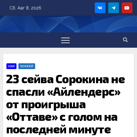
Skip
Сб. Авг 8, 2026
to
content
НХЛ
ХОККЕЙ
23 сейва Сорокина не
спасли «Айлендерс»
от проигрыша
«Оттаве» с голом на
последней минуте