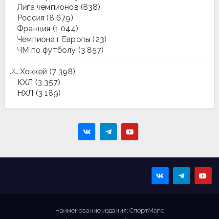
Лига чемпионов
(838)
Россия
(8 679)
Франция
(1 044)
Чемпионат Европы
(23)
ЧМ по футболу
(3 857)
Хоккей
(7 398)
КХЛ
(3 357)
НХЛ
(3 189)
Sportmaps
Главные спортивные
новости!
Наименование издания: СпортМапс