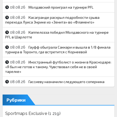
Молдавский проиграл на турнире PFL
08.08.26
Касагранде раскрыл подробности срыва
08.08.26
перехода Луиса Энрике из «Зенита» во «Фламенго»
Каппелозза победил Молдавского на турнире
08.08.26
PFL в Шарлотте
Гауфф обыграла Саккари и вышла в 1/8 финала
08.08.26
турнира в Торонто, где встретится с Корнеевой
Иностранный футболист о жизни в Краснодаре:
08.08.26
«Я был не готов к такому. Чувствовал себя не в своей
тарелке»
Гассиеву назначили следующего соперника
08.08.26
Рубрики
Sportmaps Exclusive
(1 219)