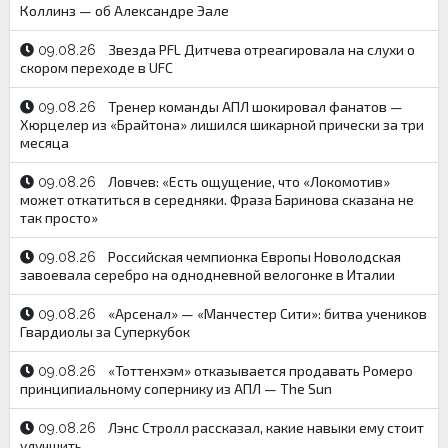
Коллинз — об Александре Эале
Звезда PFL Дитчева отреагировала на слухи о
09.08.26
скором переходе в UFC
Тренер команды АПЛ шокировал фанатов —
09.08.26
Хюрцелер из «Брайтона» лишился шикарной прически за три
месяца
Ловчев: «Есть ощущение, что «Локомотив»
09.08.26
может откатиться в середняки. Фраза Баринова сказана не
так просто»
Российская чемпионка Европы Новолодская
09.08.26
завоевала серебро на однодневной велогонке в Италии
«Арсенал» — «Манчестер Сити»: битва учеников
09.08.26
Гвардиолы за Суперкубок
«Тоттенхэм» отказывается продавать Ромеро
09.08.26
принципиальному сопернику из АПЛ — The Sun
Лэнс Стролл рассказал, какие навыки ему стоит
09.08.26
улучшить