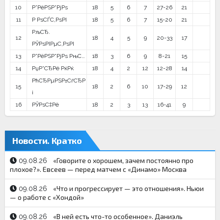
10
Р”РёРЅР°РјРѕ
18
5
6
7
27-26
21
11
Р РѕСЃС‚РѕРІ
18
5
6
7
15-20
21
РљСЂ.
12
18
4
5
9
20-33
17
РЎРѕРІРµС‚РѕРІ
13
Р”РёРЅР°РјРѕ РњС…
18
3
6
9
8-21
15
14
РџР°СЂРё РќРќ
18
4
2
12
12-28
14
РћСЂРµРЅР±СѓСЂР
15
18
2
6
10
17-29
12
і
16
РЎРѕС‡Рё
18
2
3
13
16-41
9
Новости. Кратко
«Говорите о хорошем, зачем постоянно про
09.08.26
плохое?». Евсеев — перед матчем с «Динамо» Москва
«Что и прогрессирует — это отношения». Ньюи
09.08.26
— о работе с «Хондой»
«В ней есть что-то особенное». Даниэль
09.08.26