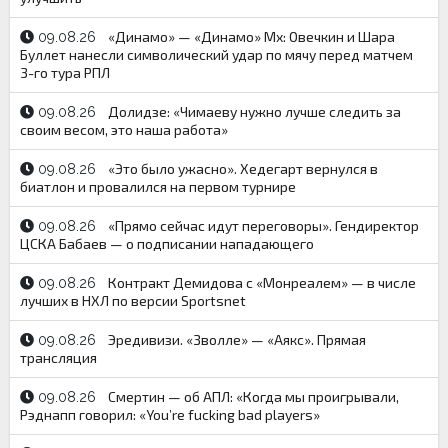
«Динамо» — «Динамо» Мх: Овечкин и Шара
09.08.26
Буллет нанесли символический удар по мячу перед матчем
3-го тура РПЛ
Долидзе: «Чимаеву нужно лучше следить за
09.08.26
своим весом, это наша работа»
«Это было ужасно». Хедегарт вернулся в
09.08.26
биатлон и провалился на первом турнире
«Прямо сейчас идут переговоры». Гендиректор
09.08.26
ЦСКА Бабаев — о подписании нападающего
Контракт Демидова с «Монреалем» — в числе
09.08.26
лучших в НХЛ по версии Sportsnet
Эредивизи. «Зволле» — «Аякс». Прямая
09.08.26
трансляция
Смертин — об АПЛ: «Когда мы проигрывали,
09.08.26
Рэднапп говорил: «You’re fucking bad players»