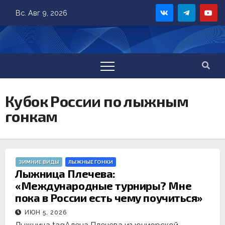
Skip
Вс. Авг 9, 2026
to
content
Кубок России по лыжным
гонкам
ЗИМНИЕ ВИДЫ
ЛЫЖНЫЕ ГОНКИ
Лыжница Плечева:
«Международные турниры? Мне
пока в России есть чему поучиться»
ИЮН 5, 2026