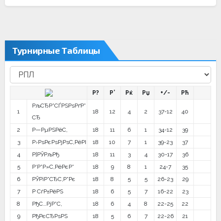
Турнирные Таблицы
Р?
Р’
Рќ
Рџ
+/-
Рћ
РљСЂР°СЃРЅРѕРґР°
1
18
12
4
2
37-12
40
СЂ
2
Р—РµРЅРёС‚
18
11
6
1
34-12
39
3
Р›РѕРєРѕРјРѕС‚РёРІ
18
10
7
1
39-23
37
4
Р¦РЎРљРђ
18
11
3
4
30-17
36
5
Р‘Р°Р»С‚РёРєР°
18
9
8
1
24-7
35
6
РЎРїР°СЂС‚Р°Рє
18
8
5
5
26-23
29
7
Р СѓР±РёРЅ
18
6
5
7
16-22
23
8
РђС…РјР°С‚
18
6
4
8
22-25
22
9
РђРєСЂРѕРЅ
18
5
6
7
22-26
21