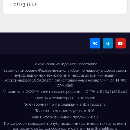
НХЛ
(3 166)
Sportmaps
Главные спортивные
новости!
Наименование издания: СпортМапс
Зарегистрировано Федеральной службой по надзору в сфере связи,
информационных технологий и массовых коммуникаций
(Роскомнадзор) 15.05.2020г. регистрационный номер СМИ ЭЛ № ФС
77-78359
Учредитель: ООО "Аналитические решения" (ОГРН 1187847128644 )
Главный редактор: П.Н. Степанов
Электронная почта редакции:
ar@ianalitics.ru
Телефон редакции:+79111700616
Знак информационной продукции: 18+
По вопросам модерации, опубликованных данных, а также по всем
вопросам о работоспособности сайта – на
ar@ianalitics.ru