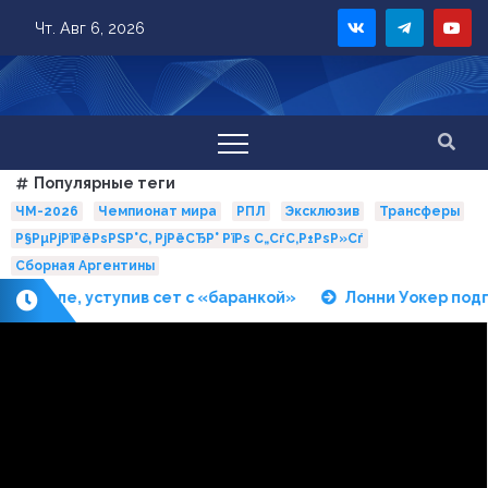
Skip
Чт. Авг 6, 2026
to
content
Популярные теги
ЧМ-2026
Чемпионат мира
РПЛ
Эксклюзив
Трансферы
Р§РµРјРїРёРѕРЅР°С‚ РјРёСЂР° РїРѕ С„СѓС‚Р±РѕР»Сѓ
Сборная Аргентины
еале, уступив сет с «баранкой»
Лонни Уокер подпишет
П
о
с
л