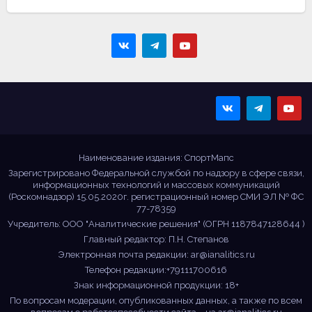
Sportmaps
Главные спортивные
новости!
Наименование издания: СпортМапс
Зарегистрировано Федеральной службой по надзору в сфере связи,
информационных технологий и массовых коммуникаций
(Роскомнадзор) 15.05.2020г. регистрационный номер СМИ ЭЛ № ФС
77-78359
Учредитель: ООО "Аналитические решения" (ОГРН 1187847128644 )
Главный редактор: П.Н. Степанов
Электронная почта редакции:
ar@ianalitics.ru
Телефон редакции:+79111700616
Знак информационной продукции: 18+
По вопросам модерации, опубликованных данных, а также по всем