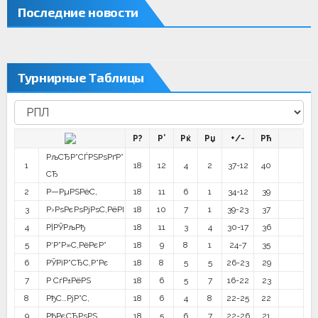
Последние новости
Турнирные Таблицы
Р?
Р’
Рќ
Рџ
+/-
Рћ
РљСЂР°СЃРЅРѕРґР°
1
18
12
4
2
37-12
40
СЂ
2
Р—РµРЅРёС‚
18
11
6
1
34-12
39
3
Р›РѕРєРѕРјРѕС‚РёРІ
18
10
7
1
39-23
37
4
Р¦РЎРљРђ
18
11
3
4
30-17
36
5
Р‘Р°Р»С‚РёРєР°
18
9
8
1
24-7
35
6
РЎРїР°СЂС‚Р°Рє
18
8
5
5
26-23
29
7
Р СѓР±РёРЅ
18
6
5
7
16-22
23
8
РђС…РјР°С‚
18
6
4
8
22-25
22
9
РђРєСЂРѕРЅ
18
5
6
7
22-26
21