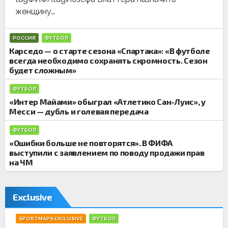
и
женщину…
РОССИЯ
ФУТБОЛ
Карседо — о старте сезона «Спартака»: «В футболе
всегда необходимо сохранять скромность. Сезон
будет сложным»
ФУТБОЛ
«Интер Майами» обыграл «Атлетико Сан-Луис», у
Месси — дубль и голевая передача
ФУТБОЛ
«Ошибки больше не повторятся». В ФИФА
выступили с заявлением по поводу продажи прав
на ЧМ
Exclusive
SPORTMAPS EXCLUSIVE
ФУТБОЛ