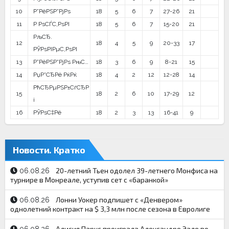
10
Р”РёРЅР°РјРѕ
18
5
6
7
27-26
21
11
Р РѕСЃС‚РѕРІ
18
5
6
7
15-20
21
РљСЂ.
12
18
4
5
9
20-33
17
РЎРѕРІРµС‚РѕРІ
13
Р”РёРЅР°РјРѕ РњС…
18
3
6
9
8-21
15
14
РџР°СЂРё РќРќ
18
4
2
12
12-28
14
РћСЂРµРЅР±СѓСЂР
15
18
2
6
10
17-29
12
і
16
РЎРѕС‡Рё
18
2
3
13
16-41
9
Новости. Кратко
20-летний Тьен одолел 39-летнего Монфиса на
06.08.26
турнире в Монреале, уступив сет с «баранкой»
Лонни Уокер подпишет с «Денвером»
06.08.26
однолетний контракт на $ 3,3 млн после сезона в Евролиге
Алисия Паркс проиграла Александре Эале во