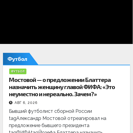
е
д
н
и
е
Футбол
н
ФУТБОЛ
о
Мостовой — о предложении Блаттера
назначить женщину главой ФИФА: «Это
в
неуместно и нереально. Зачем?»
о
АВГ 6, 2026
с
Бывший футболист сборной России
tagАлександр Мостовой отреагировал на
т
предложение бывшего президента
tagФИФАtagЙозефа Блаттера назначить