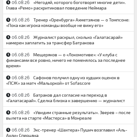
«Негодяй, которого боготворят многие дети».
06.08.26
Глава «Ремо» раскритиковал поведение Неймара
Тренер «Оренбурга» Ахметзянов — о Томпсоне:
06.08.26
«Пока как игрока команды вообще не вижу его»
Журналист раскрыл, сколько «Галатасарай»
06.08.26
намерен заплатить за трансфер Батракова
Мещеряков — о «Локомотиве»: «У клуба с
06.08.26
финансами все ровно, ничего не поменялось за последнее
время»
Сафонов получил одну из худших оценок в
06.08.26
«ПСЖ» за матч «Мальоркой» от Sofascore
Батраков дал согласие на переход в
06.08.26
«Галатасарай». Сделка близка к завершению — журналист
«Увидим странные результаты». Зверев – после
06.08.26
вылета на старте «Мастерса» в Монреале
Экс-тренер «Шахтера» Пушич возглавил «Аль-
06.08.26
Ахли» Сперцяна