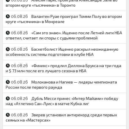
06.08.26
втором круге «тысячника» в Торонто
Валантен Руае проиграл Томми Полу во втором
06.08.26
круге «тысячника» в Монреале
«Сам это знаю». Ищенко после Летней лиги НБА
06.08.26
ответил, считает ли споры с судьями проблемой
Баскетболист Ищенко раскрыл неожиданную
06.08.26
особенность системы подготовки в клубе НБА
«Финикс» продлил Диллона Брукса на три года
06.08.26
и $ 73 млн после его лучшего сезона в НБА
Молоканова и Нагиев — лидеры чемпионата
06.08.26
России после первого раунда
Дубль Месси принес «Интер Майами» победу
06.08.26
над «Атлетико Сан-Луис» в матче Кубка лиг
Зверев установил антирекорд среди первых
06.08.26
сеяных на «Мастерсах»