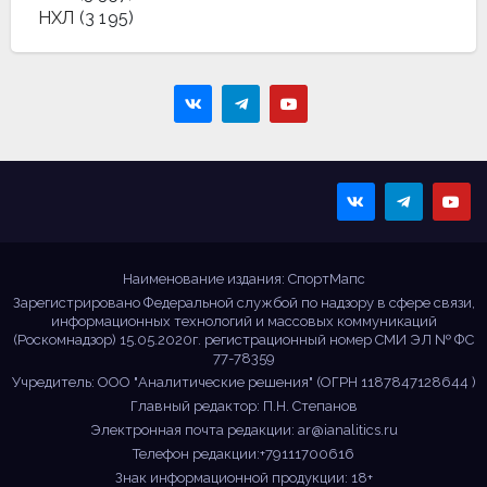
НХЛ
(3 195)
Sportmaps
Главные спортивные
новости!
Наименование издания: СпортМапс
Зарегистрировано Федеральной службой по надзору в сфере связи,
информационных технологий и массовых коммуникаций
(Роскомнадзор) 15.05.2020г. регистрационный номер СМИ ЭЛ № ФС
77-78359
Учредитель: ООО "Аналитические решения" (ОГРН 1187847128644 )
Главный редактор: П.Н. Степанов
Электронная почта редакции:
ar@ianalitics.ru
Телефон редакции:+79111700616
Знак информационной продукции: 18+