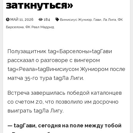
заткнуться»
МАЙ 11, 2026
184
Винисиус Жуниор
,
Гави
,
Ла Лига
,
ФК
Барселона
,
ФК Реал Мадрид
Полузащитник tag«Барселоны»tagГави
рассказал о разговоре с вингером
tag«Реала»tagВинисиусом Жуниором после
матча 35-го тура tagЛа Лиги.
Встреча завершилась победой каталонцев
со счетом 2:0, что позволило им досрочно
выиграть tagЛа Лигу.
— tagГави, сегодня на поле между тобой