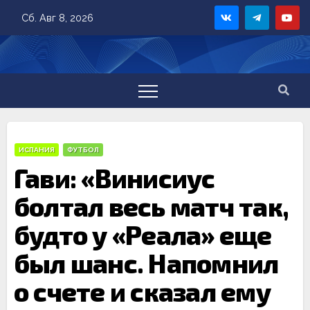
Skip
Сб. Авг 8, 2026
to
content
ИСПАНИЯ
ФУТБОЛ
Гави: «Винисиус
болтал весь матч так,
будто у «Реала» еще
был шанс. Напомнил
о счете и сказал ему