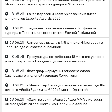
Музетти на старте парного турнира в Монреале
Faker, Карлсен и Team Spirit вошли в число
08.08.26
финалистов Esports Awards 2026
Людмила Самсонова вышла в 1/8 финала
08.08.26
турнира в Торонто, где встретится с Еленой Рыбакиной
Самсонова вышла в 1/8 финала «Мастерса» в
08.08.26
Торонто, где сыграет с Рыбакиной
Прокуратура потребовала 18 месяцев условно
08.08.26
для арбитра Лиги 1 по делу о домашнем насилии
Фотограф Формулы-1 опроверг слова
08.08.26
Сафнауэра о «нелепой» одежде Хэмилтона
«Манчестер Сити» договорился о переходе 18-
08.08.26
летнего Айюба Буадди за € 129+6 млн — Орнштейн
«Один из величайших бойцов ММА в истории.
08.08.26
Он мог добиться большего». Иэн Гэрри — о Хабибе