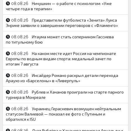
Ничушкин — о работе с психологом: «Уже
08.08.26
четыре года в терапии»
Представители футболиста «Зенита» Луиса
08.08.26
Энрике заявили о завершении переговоров с «Фламенго»
Итаума может стать соперником Гассиева
08.08.26
по титульному бою
На каком месте идет Россия на чемпионате
08.08.26
Европы по водным видам спорта: медальный зачет по
итогам 7 августа
Инсайдер Романо раскрыл детали перехода
08.08.26
Араухо из «Барселоны» в «Ливерпуль»
Рублев и Хачанов проиграли на старте парного
08.08.26
турнира в Монреале
Украинец Гераскевич возмущен нейтральным
08.08.26
статусом Валиевой — показал ее фото с Путиным и
обратился к ISU
Дуэт Рублёва и Хачанова проиграл Арнальди и
08.08.26