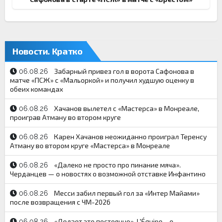
Новости. Кратко
Забарный привез гол в ворота Сафонова в
06.08.26
матче «ПСЖ» с «Мальоркой» и получил худшую оценку в
обеих командах
Хачанов вылетел с «Мастерса» в Монреале,
06.08.26
проиграв Атману во втором круге
Карен Хачанов неожиданно проиграл Теренсу
06.08.26
Атману во втором круге «Мастерса» в Монреале
«Далеко не просто про пинание мяча».
06.08.26
Черданцев — о новостях о возможной отставке Инфантино
Месси забил первый гол за «Интер Майами»
06.08.26
после возвращения с ЧМ-2026
«Делает это постоянно». L'Équipe – о
06.08.26