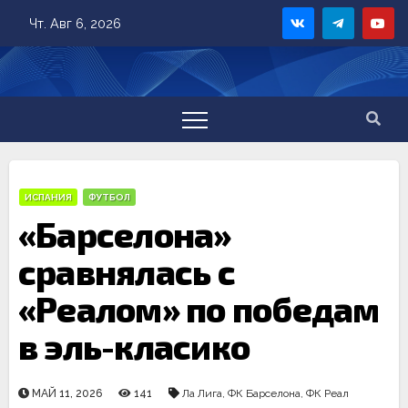
Skip
Чт. Авг 6, 2026
to
content
ИСПАНИЯ
ФУТБОЛ
«Барселона»
сравнялась с
«Реалом» по победам
в эль-класико
МАЙ 11, 2026
141
Ла Лига
,
ФК Барселона
,
ФК Реал