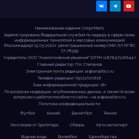
Sportmaps
Главные спортивные
новости!
Наименование издания: СпортМапс
Зарегистрировано Федеральной службой по надзору в сфере связи,
информационных технологий и массовых коммуникаций
(Роскомнадзор) 15.05.2020г. регистрационный номер СМИ ЭЛ № ФС
77-78359
Учредитель: ООО "Аналитические решения" (ОГРН 1187847128644 )
Главный редактор: П.Н. Степанов
Электронная почта редакции:
ar@ianalitics.ru
Телефон редакции:+79111700616
Знак информационной продукции: 18+
По вопросам модерации, опубликованных данных, а также по всем
вопросам о работоспособности сайта – на
ar@ianalitics.ru
Политика конфиденциальности
Футбол
Хоккей
Баскетбол
Теннис
Эксклюзив от Sportmaps
Обзоры
Авто-мотоспорт
Водные виды
Волейбол
Единоборства