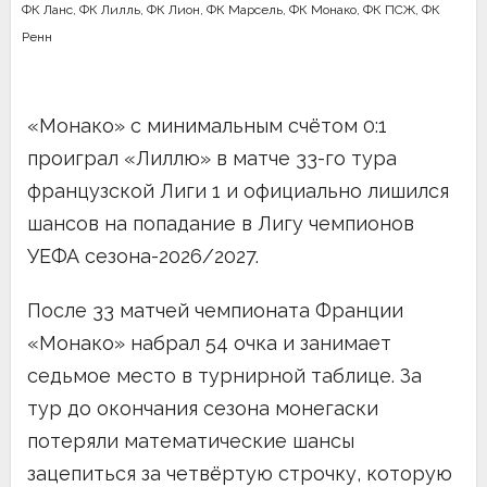
ФК Ланс
,
ФК Лилль
,
ФК Лион
,
ФК Марсель
,
ФК Монако
,
ФК ПСЖ
,
ФК
Ренн
«Монако» с минимальным счётом 0:1
проиграл «Лиллю» в матче 33-го тура
французской Лиги 1 и официально лишился
шансов на попадание в Лигу чемпионов
УЕФА сезона-2026/2027.
После 33 матчей чемпионата Франции
«Монако» набрал 54 очка и занимает
седьмое место в турнирной таблице. За
тур до окончания сезона монегаски
потеряли математические шансы
зацепиться за четвёртую строчку, которую