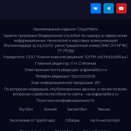
Sportmaps
Главные спортивные
новости!
Наименование издания: СпортМапс
Зарегистрировано Федеральной службой по надзору в сфере связи,
информационных технологий и массовых коммуникаций
(Роскомнадзор) 15.05.2020г. регистрационный номер СМИ ЭЛ № ФС
77-78359
Учредитель: ООО "Аналитические решения" (ОГРН 1187847128644 )
Главный редактор: П.Н. Степанов
Электронная почта редакции:
ar@ianalitics.ru
Телефон редакции:+79111700616
Знак информационной продукции: 18+
По вопросам модерации, опубликованных данных, а также по всем
вопросам о работоспособности сайта – на
ar@ianalitics.ru
Политика конфиденциальности
Футбол
Хоккей
Баскетбол
Теннис
Эксклюзив от Sportmaps
Обзоры
Авто-мотоспорт