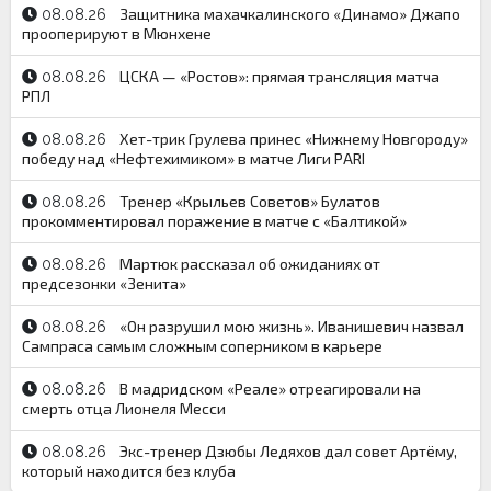
Защитника махачкалинского «Динамо» Джапо
08.08.26
прооперируют в Мюнхене
ЦСКА — «Ростов»: прямая трансляция матча
08.08.26
РПЛ
Хет-трик Грулева принес «Нижнему Новгороду»
08.08.26
победу над «Нефтехимиком» в матче Лиги PARI
Тренер «Крыльев Советов» Булатов
08.08.26
прокомментировал поражение в матче с «Балтикой»
Мартюк рассказал об ожиданиях от
08.08.26
предсезонки «Зенита»
«Он разрушил мою жизнь». Иванишевич назвал
08.08.26
Сампраса самым сложным соперником в карьере
В мадридском «Реале» отреагировали на
08.08.26
смерть отца Лионеля Месси
Экс-тренер Дзюбы Ледяхов дал совет Артёму,
08.08.26
который находится без клуба