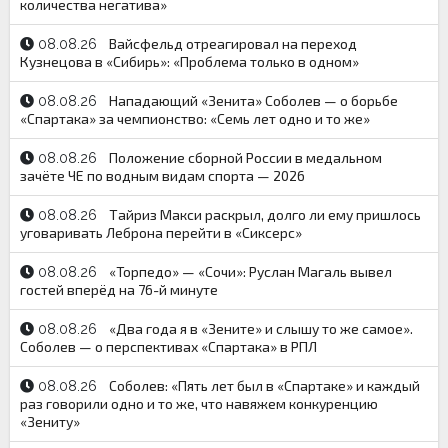
количества негатива»
Вайсфельд отреагировал на переход
08.08.26
Кузнецова в «Сибирь»: «Проблема только в одном»
Нападающий «Зенита» Соболев — о борьбе
08.08.26
«Спартака» за чемпионство: «Семь лет одно и то же»
Положение сборной России в медальном
08.08.26
зачёте ЧЕ по водным видам спорта — 2026
Тайриз Макси раскрыл, долго ли ему пришлось
08.08.26
уговаривать Леброна перейти в «Сиксерс»
«Торпедо» — «Сочи»: Руслан Магаль вывел
08.08.26
гостей вперёд на 76-й минуте
«Два года я в «Зените» и слышу то же самое».
08.08.26
Соболев — о перспективах «Спартака» в РПЛ
Соболев: «Пять лет был в «Спартаке» и каждый
08.08.26
раз говорили одно и то же, что навяжем конкуренцию
«Зениту»