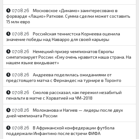
Московское «Динамо» заинтересовано в
07.08.26
форварде «Лацио» Раткове. Сумма сделки может составить
15 млн евро
Российская теннистска Корнеева оценила
07.08.26
значение победы над Наварро для своей карьеры
Немецкий призер чемпионатов Европы
07.08.26
симпатизирует России: «Ему очень нравится наша страна. На
нашем языке вкидывает»
Андреева поделилась ожиданиями от
07.08.26
предстоящего матча с Фернандес на турнире в Торонто
Смолов рассказал, как пережил незабитый
07.08.26
пенальти в матче с Хорватией на ЧМ-2018
Молоканова и Нагиев — лидеры после двух
07.08.26
дней чемпионата России
В Африканской конфедерации футбола
07.08.26
поддержали Инфантино после встречи ФИФА