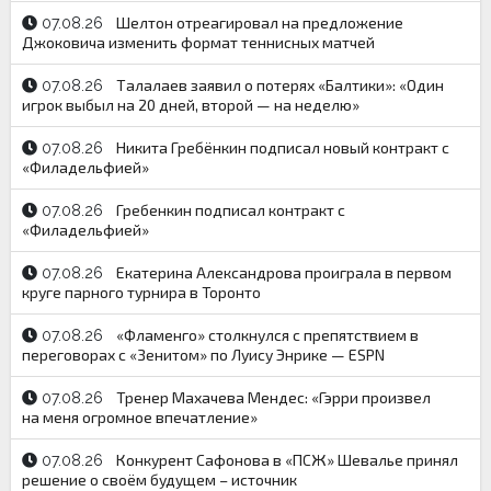
Шелтон отреагировал на предложение
07.08.26
Джоковича изменить формат теннисных матчей
Талалаев заявил о потерях «Балтики»: «Один
07.08.26
игрок выбыл на 20 дней, второй — на неделю»
Никита Гребёнкин подписал новый контракт с
07.08.26
«Филадельфией»
Гребенкин подписал контракт с
07.08.26
«Филадельфией»
Екатерина Александрова проиграла в первом
07.08.26
круге парного турнира в Торонто
«Фламенго» столкнулся с препятствием в
07.08.26
переговорах с «Зенитом» по Луису Энрике — ESPN
Тренер Махачева Мендес: «Гэрри произвел
07.08.26
на меня огромное впечатление»
Конкурент Сафонова в «ПСЖ» Шевалье принял
07.08.26
решение о своём будущем – источник