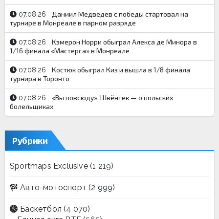
Даниил Медведев с победы стартовал на
07.08.26
турнире в Монреале в парном разряде
Кэмерон Норри обыграл Алекса де Минора в
07.08.26
1/16 финала «Мастерса» в Монреале
Костюк обыграл Киз и вышла в 1/8 финала
07.08.26
турнира в Торонто
«Вы повсюду». Швёнтек — о польских
07.08.26
болельщиках
Рубрики
Sportmaps Exclusive
(1 219)
Авто-мотоспорт
(2 999)
Баскетбол
(4 070)