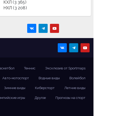
КХЛ
(3 365)
НХЛ
(3 208)
аскетбол
Теннис
Эксклюзив от Sportmaps
Авто-мотоспорт
Водные виды
Волейбол
Зимние виды
Киберспорт
Летние виды
мпийские игры
Другое
Прогнозы на спорт