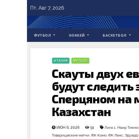
Skip
Пт. Авг 7, 2026
to
content
ФУТБОЛ
ХОККЕЙ
БАСКЕТБОЛ
ИТАЛИЯ
ФУТБОЛ
Скауты двух е
будут следить 
Сперцяном на 
Казахстан
ИЮН 6, 2026
91
Лига 1
,
Наир Тикни
Товарищеские матчи
,
ФК Комо
,
ФК Ланс
,
Эдуард