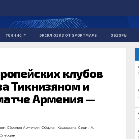
ТЕННИС
ЭКСКЛЮЗИВ ОТ SPORTMAPS
ОБЗОРЫ
вропейских клубов
за Тикнизяном и
матче Армения —
зян
,
Сборная Армении
,
Сборная Казахстана
,
Серия А
,
 Сперцян