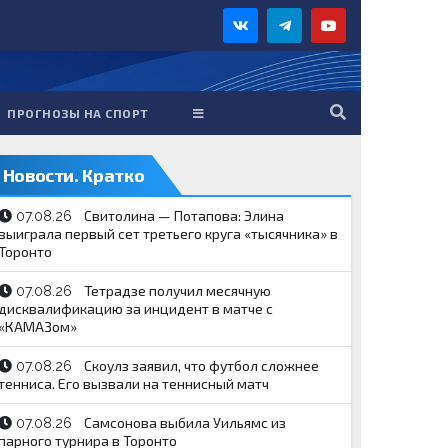
ПРОГНОЗЫ НА СПОРТ
Новости. Кратко
Свитолина — Потапова: Элина
07.08.26
выиграла первый сет третьего круга «тысячника» в
Торонто
Тетрадзе получил месячную
07.08.26
дисквалификацию за инцидент в матче с
«КАМАЗом»
Скоулз заявил, что футбол сложнее
07.08.26
тенниса. Его вызвали на теннисный матч
Самсонова выбила Уильямс из
07.08.26
парного турнира в Торонто