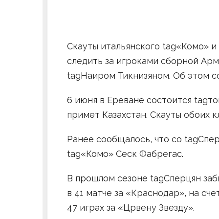
Скауты итальянского tag«Комо» и
следить за игроками сборной Ар
tagНаиром Тикнизяном. Об этом с
6 июня в Ереване состоится tagт
примет Казахстан. Скауты обоих к
Ранее сообщалось, что со tagСпе
tag«Комо» Сеск Фабрегас.
В прошлом сезоне tagСперцян заби
в 41 матче за «Краснодар», на сче
47 играх за «Црвену Звезду».