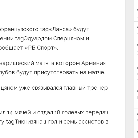
 французского tag«Ланса» будут
мении tagЭдуардом Сперцяном и
ообщает «РБ Спорт».
оварищеский матч, в котором Армения
лубов будут присутствовать на матче.
рцяном уже связывался главный тренер
л 14 мячей и отдал 18 голевых передач
ту tagТикнизяна 1 гол и семь ассистов в