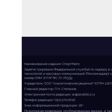
Sportmaps
Главные спортивные новости!
Наименование издания: СпортМапс
Зарегистрировано Федеральной службой по надзору в 
технологий и массовых коммуникаций (Роскомнадзор) 1
номер СМИ ЭЛ № ФС 77-78359
Учредитель: ООО "Аналитические решения" (ОГРН 1187
Главный редактор: П.Н. Степанов
Электронная почта редакции:
ar@ianalitics.ru
Телефон редакции:+79111700616
Знак информационной продукции: 18+
По вопросам модерации, опубликованных данных, а так