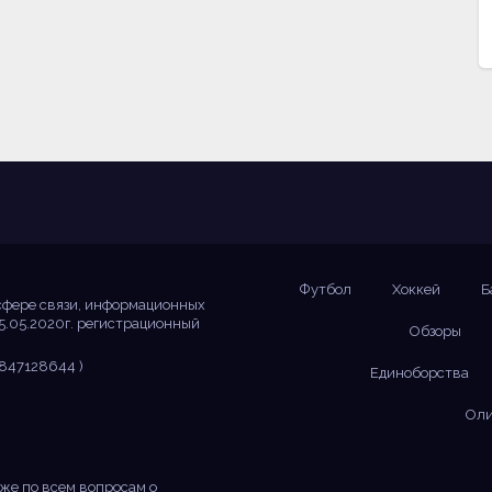
Футбол
Хоккей
Б
сфере связи, информационных
5.05.2020г. регистрационный
Обзоры
847128644 )
Единоборства
Оли
же по всем вопросам о