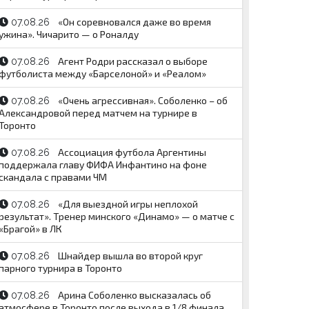
«Он соревновался даже во время
07.08.26
ужина». Чичарито — о Роналду
Агент Родри рассказал о выборе
07.08.26
футболиста между «Барселоной» и «Реалом»
«Очень агрессивная». Соболенко – об
07.08.26
Александровой перед матчем на турнире в
Торонто
Ассоциация футбола Аргентины
07.08.26
поддержала главу ФИФА Инфантино на фоне
скандала с правами ЧМ
«Для выездной игры неплохой
07.08.26
результат». Тренер минского «Динамо» — о матче с
«Брагой» в ЛК
Шнайдер вышла во второй круг
07.08.26
парного турнира в Торонто
Арина Соболенко высказалась об
07.08.26
атмосфере в Торонто после выхода в 1/8 финала