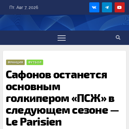
Skip
Пт. Авг 7, 2026
to
content
ФРАНЦИЯ
ФУТБОЛ
Сафонов останется
основным
голкипером «ПСЖ» в
следующем сезоне —
Le Parisien