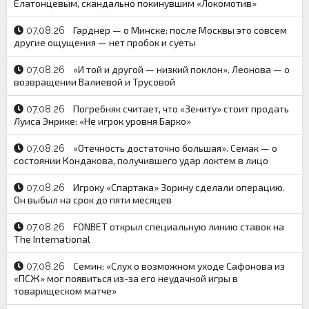
Елатонцевым, скандально покинувшим «Локомотив»
Гарднер — о Минске: после Москвы это совсем
07.08.26
другие ощущения — нет пробок и суеты
«И той и другой — низкий поклон». Леонова — о
07.08.26
возвращении Валиевой и Трусовой
Погребняк считает, что «Зениту» стоит продать
07.08.26
Луиса Энрике: «Не игрок уровня Барко»
«Отечность достаточно большая». Семак — о
07.08.26
состоянии Кондакова, получившего удар локтем в лицо
Игроку «Спартака» Зорину сделали операцию.
07.08.26
Он выбыл на срок до пяти месяцев
FONBET открыл специальную линию ставок на
07.08.26
The International
Семин: «Слух о возможном уходе Сафонова из
07.08.26
«ПСЖ» мог появиться из-за его неудачной игры в
товарищеском матче»