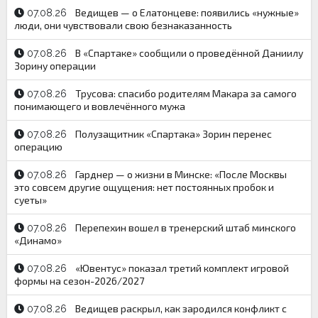
Ведищев — о Елатонцеве: появились «нужные»
07.08.26
люди, они чувствовали свою безнаказанность
В «Спартаке» сообщили о проведённой Даниилу
07.08.26
Зорину операции
Трусова: спасибо родителям Макара за самого
07.08.26
понимающего и вовлечённого мужа
Полузащитник «Спартака» Зорин перенес
07.08.26
операцию
Гарднер — о жизни в Минске: «После Москвы
07.08.26
это совсем другие ощущения: нет постоянных пробок и
суеты»
Перепехин вошел в тренерский штаб минского
07.08.26
«Динамо»
«Ювентус» показал третий комплект игровой
07.08.26
формы на сезон-2026/2027
Ведищев раскрыл, как зародился конфликт с
07.08.26