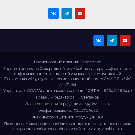
Sportmaps
Главные спортивные
новости!
Наименование издания: СпортМапс
Зарегистрировано Федеральной службой по надзору в сфере связи,
информационных технологий и массовых коммуникаций
(Роскомнадзор) 15.05.2020г. регистрационный номер СМИ ЭЛ № ФС
77-78359
Учредитель: ООО "Аналитические решения" (ОГРН 1187847128644 )
Главный редактор: П.Н. Степанов
Электронная почта редакции:
ar@ianalitics.ru
Телефон редакции:+79111700616
Знак информационной продукции: 18+
По вопросам модерации, опубликованных данных, а также по всем
вопросам о работоспособности сайта – на
ar@ianalitics.ru