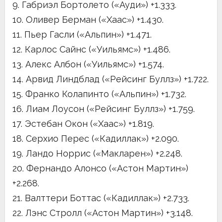
9. Габриэл Бортолето («Ауди») +1.333.
10. Оливер Берман («Хаас») +1.430.
11. Пьер Гасли («Альпин») +1.471.
12. Карлос Сайнс («Уильямс») +1.486.
13. Алекс Албон («Уильямс») +1.574.
14. Арвид Линдблад («Рейсинг Буллз») +1.722.
15. Франко Колапинто («Альпин») +1.732.
16. Лиам Лоусон («Рейсинг Буллз») +1.759.
17. Эстебан Окон («Хаас») +1.819.
18. Серхио Перес («Кадиллак») +2.090.
19. Ландо Норрис («Макларен») +2.248.
20. Фернандо Алонсо («Астон Мартин»)
+2.268.
21. Валттери Боттас («Кадиллак») +2.733.
22. Лэнс Стролл («Астон Мартин») +3.148.