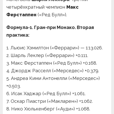
четырёхкратный чемпион
Макс
Ферстаппен
(«Ред Булл»).
Формула-1. Гран-при Монако. Вторая
практика:
1. Льюис Хэмилтон («Феррари») — 1:13.026.
2. Шарль Леклер («Феррари») +0.111.
3. Макс Ферстаппен («Ред Булл») +0.168.
4. Джордж Расселл («Мерседес») +0.379.
5. Андреа Кими Антонелли («Мерседес»)
+0.503.
6. Исак Хаджар («Ред Булл») +1.061.
7. Оскар Пиастри («Макларен») +1.062.
8. Нико Хюлькенберг («Ауди») +1.068.