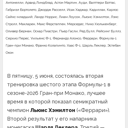
Антонелли
,
Арвид Линдблад
,
Астон Мартин
,
Ауди
,
Валттери Боттас
,
Габриэл Бортолето
,
Джордж Расселл
,
Исак Хаджар
,
Кадиллак
,
Карлос
Сайнс-младший
,
Ландо Норрис
,
Лиам Лоусон
,
Льюис Хэмилтон
,
Лэнс
Стролл
,
Макларен
,
Макс Ферстаппен
,
Мерседес
,
Нико Хюлькенберг
,
Оливер Берман
,
Оскар Пиастри
,
Пьер Гасли
,
Ред Булл
,
Рейсинг Буллз
,
Серхио Перес
,
Уильямс Ф-1
,
Фернандо Алонсо
,
Феррари
,
Формула-1
Гран-при Монако
,
Франко Колапинто
,
Хаас Ф-1
,
Шарль Леклер
,
Эстебан
Окон
В пятницу, 5 июня, состоялась вторая
тренировка шестого этапа Формулы-1 в
сезоне-2026 Гран-при Монако, лучшее
время в которой показал семикратный
чемпион
Льюис Хэмилтон
(«Феррари»).
Второй результат у его напарника
монегаска
Шарля Леклера
. Третий —