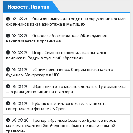
Новости. Кратко
Овечкин вынужден ходить в окружении восьми
08.08.26
охранников из-за ажиотажа в Мытищах
Онколог объяснила, как УФ-излучение
08.08.26
накапливается в организме
Игорь Семшов вспомнил, как пытался
08.08.26
подписать Родри в тульский «Арсенал»
«С ним покончено». Оверим высказался о
08.08.26
будущем Макгрегора в UFC
«Вряд ли что-то можно сделать». Туктамышева
08.08.26
— о реакции полиции на сталкера
Бублик ответил, кого хотел бы видеть
08.08.26
соперником в финале US Open
Тренер «Крыльев Советов» Булатов перед
08.08.26
матчем с «Балтикой»: «Чернов выбыл с незначительной
травмой»