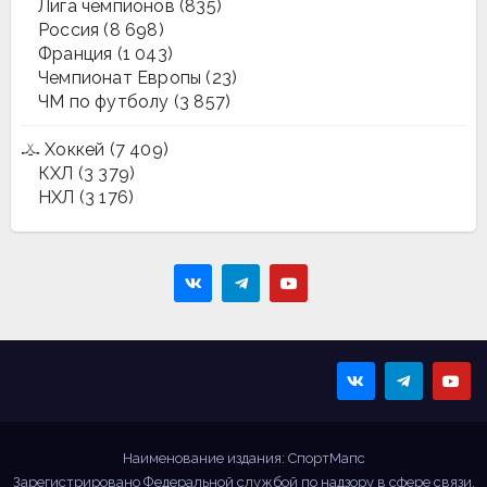
Лига чемпионов
(835)
Россия
(8 698)
Франция
(1 043)
Чемпионат Европы
(23)
ЧМ по футболу
(3 857)
Хоккей
(7 409)
КХЛ
(3 379)
НХЛ
(3 176)
Sportmaps
Главные спортивные
новости!
Наименование издания: СпортМапс
Зарегистрировано Федеральной службой по надзору в сфере связи,