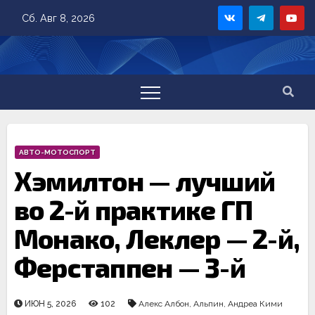
Skip
Сб. Авг 8, 2026
to
content
АВТО-МОТОСПОРТ
Хэмилтон — лучший
во 2-й практике ГП
Монако, Леклер — 2-й,
Ферстаппен — 3-й
ИЮН 5, 2026
102
Алекс Албон
,
Альпин
,
Андреа Кими