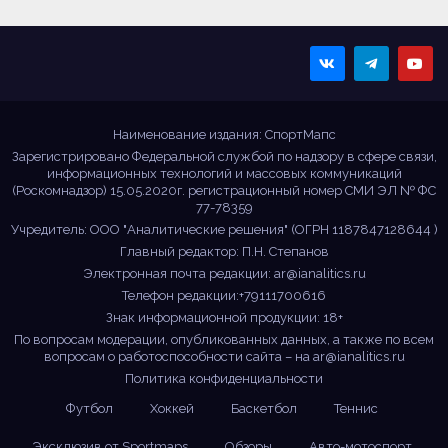
Sportmaps
Главные спортивные
новости!
Наименование издания: СпортМапс
Зарегистрировано Федеральной службой по надзору в сфере связи,
информационных технологий и массовых коммуникаций
(Роскомнадзор) 15.05.2020г. регистрационный номер СМИ ЭЛ № ФС
77-78359
Учредитель: ООО "Аналитические решения" (ОГРН 1187847128644 )
Главный редактор: П.Н. Степанов
Электронная почта редакции:
ar@ianalitics.ru
Телефон редакции:+79111700616
Знак информационной продукции: 18+
По вопросам модерации, опубликованных данных, а также по всем
вопросам о работоспособности сайта – на
ar@ianalitics.ru
Политика конфиденциальности
Футбол
Хоккей
Баскетбол
Теннис
Эксклюзив от Sportmaps
Обзоры
Авто-мотоспорт