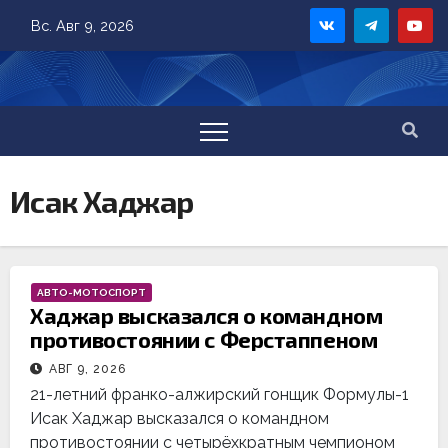
Skip
Вс. Авг 9, 2026
to
content
Исак Хаджар
АВТО-МОТОСПОРТ
Хаджар высказался о командном
противостоянии с Ферстаппеном
АВГ 9, 2026
21-летний франко-алжирский гонщик Формулы-1
Исак Хаджар высказался о командном
противостоянии с четырёхкратным чемпионом