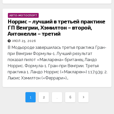
АВТО-МОТОСПОРТ
Норрис – лучший в третьей практике
ГП Венгрии, Хэмилтон – второй,
Антонелли – третий
ИЮЛ 25, 2026
В Модьороде завершилась третья практика Гран-
при Венгрии Формулы-1. Лучший результат
показал пилот «Макларена» британец Ландо
Норрис. Формула-1. Гран-при Венгрии. Третья
практика 1. Ландо Норрис («Макларен») 1:17.939; 2.
Льюис Хэмилтон («Феррари»)…
Навигация
1
2
…
6
по