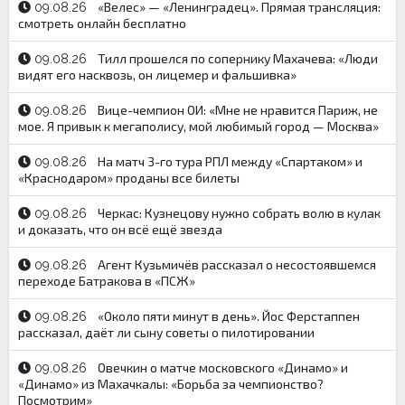
«Велес» — «Ленинградец». Прямая трансляция:
09.08.26
смотреть онлайн бесплатно
Тилл прошелся по сопернику Махачева: «Люди
09.08.26
видят его насквозь, он лицемер и фальшивка»
Вице-чемпион ОИ: «Мне не нравится Париж, не
09.08.26
мое. Я привык к мегаполису, мой любимый город — Москва»
На матч 3-го тура РПЛ между «Спартаком» и
09.08.26
«Краснодаром» проданы все билеты
Черкас: Кузнецову нужно собрать волю в кулак
09.08.26
и доказать, что он всё ещё звезда
Агент Кузьмичёв рассказал о несостоявшемся
09.08.26
переходе Батракова в «ПСЖ»
«Около пяти минут в день». Йос Ферстаппен
09.08.26
рассказал, даёт ли сыну советы о пилотировании
Овечкин о матче московского «Динамо» и
09.08.26
«Динамо» из Махачкалы: «Борьба за чемпионство?
Посмотрим»