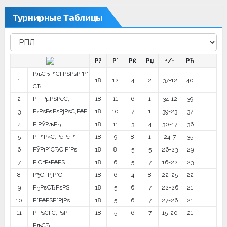
записям
Турнирные Таблицы
Р?
Р’
Рќ
Рџ
+/-
Рћ
РљСЂР°СЃРЅРѕРґР°
1
18
12
4
2
37-12
40
СЂ
2
Р—РµРЅРёС‚
18
11
6
1
34-12
39
3
Р›РѕРєРѕРјРѕС‚РёРІ
18
10
7
1
39-23
37
4
Р¦РЎРљРђ
18
11
3
4
30-17
36
5
Р‘Р°Р»С‚РёРєР°
18
9
8
1
24-7
35
6
РЎРїР°СЂС‚Р°Рє
18
8
5
5
26-23
29
7
Р СѓР±РёРЅ
18
6
5
7
16-22
23
8
РђС…РјР°С‚
18
6
4
8
22-25
22
9
РђРєСЂРѕРЅ
18
5
6
7
22-26
21
10
Р”РёРЅР°РјРѕ
18
5
6
7
27-26
21
11
Р РѕСЃС‚РѕРІ
18
5
6
7
15-20
21
РљСЂ.