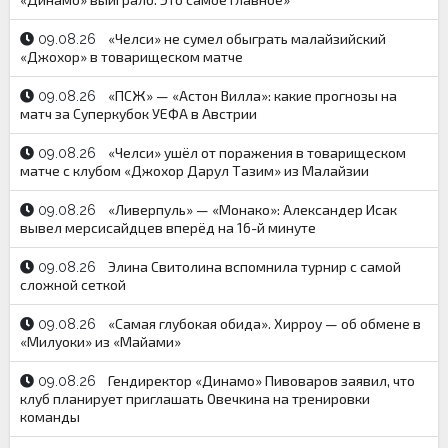
«Челси» не сумел обыграть малайзийский
09.08.26
«Джохор» в товарищеском матче
«ПСЖ» — «Астон Вилла»: какие прогнозы на
09.08.26
матч за Суперкубок УЕФА в Австрии
«Челси» ушёл от поражения в товарищеском
09.08.26
матче с клубом «Джохор Дарул Тазим» из Малайзии
«Ливерпуль» — «Монако»: Александер Исак
09.08.26
вывел мерсисайдцев вперёд на 16-й минуте
Элина Свитолина вспомнила турнир с самой
09.08.26
сложной сеткой
«Самая глубокая обида». Хирроу — об обмене в
09.08.26
«Милуоки» из «Майами»
Гендиректор «Динамо» Пивоваров заявил, что
09.08.26
клуб планирует приглашать Овечкина на тренировки
команды