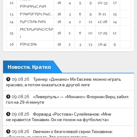
12
18
4
5
9
20-33
17
РЎРѕРІРµС‚РѕРІ
13
Р”РёРЅР°РјРѕ РњС…
18
3
6
9
8-21
15
14
РџР°СЂРё РќРќ
18
4
2
12
12-28
14
РћСЂРµРЅР±СѓСЂР
15
18
2
6
10
17-29
12
і
16
РЎРѕС‡Рё
18
2
3
13
16-41
9
Новости. Кратко
Тренер «Динамо» Мх Евсеев: можно играть
09.08.26
красиво, а потом оказаться в другой лиге
«Ливерпуль» — «Монако»: Флориан Вирц забил
09.08.26
гол на 29-й минуте
Форвард «Ростова» Сулейманов: «Мне
09.08.26
не нравится Тюкавин. Он не похож на футболиста»
Овечкин о безголевой серии Тюкавина:
09.08.26
«Динамо» выиграло. Это самое главное»