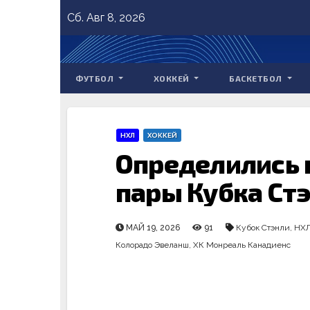
Skip
Сб. Авг 8, 2026
to
content
ФУТБОЛ
ХОККЕЙ
БАСКЕТБОЛ
НХЛ
ХОККЕЙ
Определились
пары Кубка Ст
МАЙ 19, 2026
91
Кубок Стэнли
,
НХ
Колорадо Эвеланш
,
ХК Монреаль Канадиенс