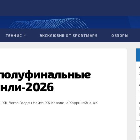
ТЕННИС
ЭКСКЛЮЗИВ ОТ SPORTMAPS
ОБЗОРЫ
 полуфинальные
энли-2026
Л
,
ХК Вегас Голден Найтс
,
ХК Каролина Харрикейнз
,
ХК