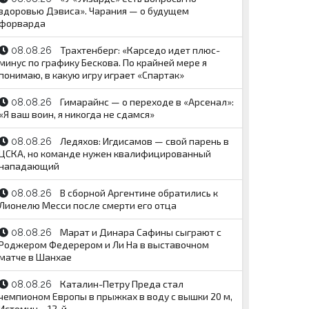
здоровью Дэвиса». Чарания — о будущем
форварда
Трахтенберг: «Карседо идет плюс-
08.08.26
минус по графику Бескова. По крайней мере я
понимаю, в какую игру играет «Спартак»
Гимарайнс — о переходе в «Арсенал»:
08.08.26
«Я ваш воин, я никогда не сдамся»
Ледяхов: Игдисамов — свой парень в
08.08.26
ЦСКА, но команде нужен квалифицированный
нападающий
В сборной Аргентине обратились к
08.08.26
Лионелю Месси после смерти его отца
Марат и Динара Сафины сыграют с
08.08.26
Роджером Федерером и Ли На в выставочном
матче в Шанхае
Каталин-Петру Преда стал
08.08.26
чемпионом Европы в прыжках в воду с вышки 20 м,
Истомин – 12-й