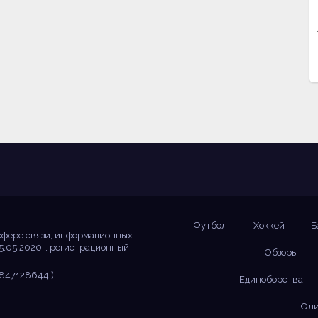
Футбол
Хоккей
Б
сфере связи, информационных
5.05.2020г. регистрационный
Обзоры
847128644 )
Единоборства
Оли