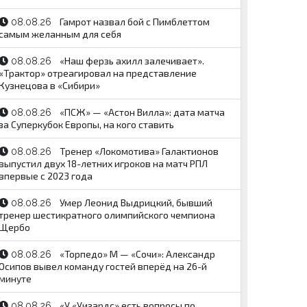
Гамрот назвал бой с Пимблеттом
08.08.26
самым желанным для себя
«Наш ферзь ахилл залечивает».
08.08.26
«Трактор» отреагировал на представление
Кузнецова в «Сибири»
«ПСЖ» — «Астон Вилла»: дата матча
08.08.26
за Суперкубок Европы, на кого ставить
Тренер «Локомотива» Галактионов
08.08.26
выпустил двух 18-летних игроков на матч РПЛ
впервые с 2023 года
Умер Леонид Выдрицкий, бывший
08.08.26
тренер шестикратного олимпийского чемпиона
Щербо
«Торпедо» М — «Сочи»: Александр
08.08.26
Осипов вывел команду гостей вперёд на 26-й
минуте
«У «Уизардс» есть вопросы по
08.08.26