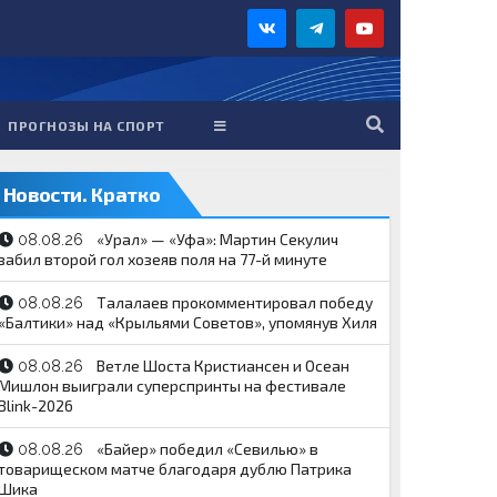
ПРОГНОЗЫ НА СПОРТ
Новости. Кратко
«Урал» — «Уфа»: Мартин Секулич
08.08.26
забил второй гол хозеяв поля на 77-й минуте
Талалаев прокомментировал победу
08.08.26
«Балтики» над «Крыльями Советов», упомянув Хиля
Ветле Шоста Кристиансен и Осеан
08.08.26
Мишлон выиграли суперспринты на фестивале
Blink-2026
«Байер» победил «Севилью» в
08.08.26
товарищеском матче благодаря дублю Патрика
Шика