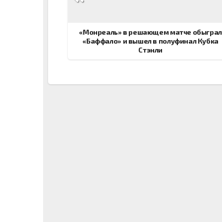
записям
«Монреаль» в решающем матче обыграл
«Баффало» и вышел в полуфинал Кубка
Стэнли