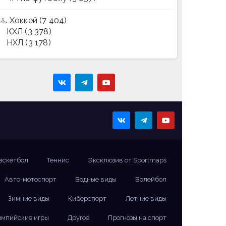
Хоккей
(7 404)
КХЛ
(3 378)
НХЛ
(3 178)
аскетбол
Теннис
Эксклюзив от Sportmaps
Авто-мотоспорт
Водные виды
Волейбол
Зимние виды
Киберспорт
Летние виды
мпийские игры
Другое
Прогнозы на спорт