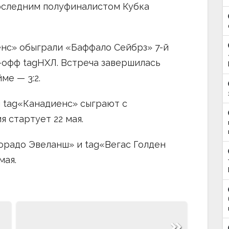
оследним полуфиналистом Кубка
иенс» обыграли «Баффало Сейбрз» 7-й
-офф tagНХЛ. Встреча завершилась
ме — 3:2.
 tag«Канадиенс» сыграют с
 стартует 22 мая.
орадо Эвеланш» и tag«Вегас Голден
мая.