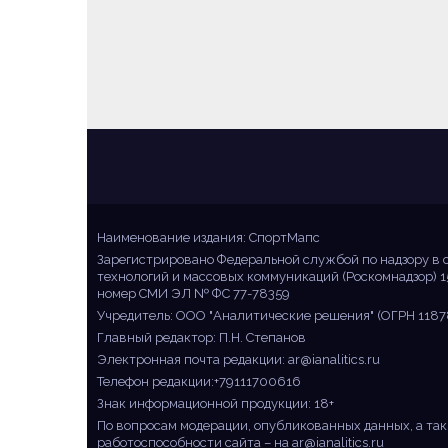
Sportmaps
Главные спортивные новости!
Наименование издания: СпортМапс
Зарегистрировано Федеральной службой по надзору в 
технологий и массовых коммуникаций (Роскомнадзор) 1
номер СМИ ЭЛ № ФС 77-78359
Учредитель: ООО "Аналитические решения" (ОГРН 1187
Главный редактор: П.Н. Степанов
Электронная почта редакции:
ar@ianalitics.ru
Телефон редакции:+79111700616
Знак информационной продукции: 18+
По вопросам модерации, опубликованных данных, а так
работоспособности сайта – на
ar@ianalitics.ru