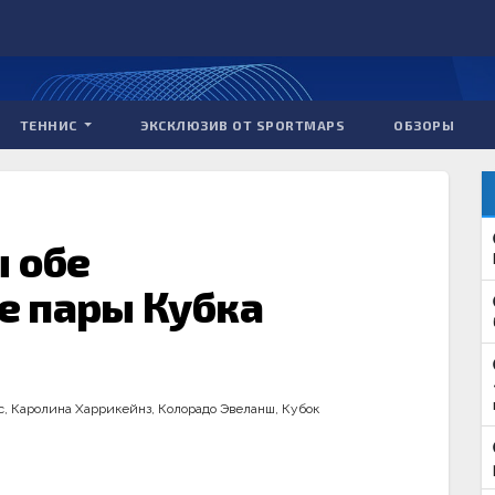
ТЕННИС
ЭКСКЛЮЗИВ ОТ SPORTMAPS
ОБЗОРЫ
ы обе
 пары Кубка
с
,
Каролина Харрикейнз
,
Колорадо Эвеланш
,
Кубок