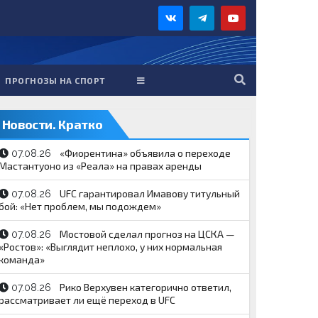
ПРОГНОЗЫ НА СПОРТ
Новости. Кратко
«Фиорентина» объявила о переходе
07.08.26
Мастантуоно из «Реала» на правах аренды
UFC гарантировал Имавову титульный
07.08.26
бой: «Нет проблем, мы подождем»
Мостовой сделал прогноз на ЦСКА —
07.08.26
«Ростов»: «Выглядит неплохо, у них нормальная
команда»
Рико Верхувен категорично ответил,
07.08.26
рассматривает ли ещё переход в UFC