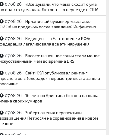
«Все думали, что мама сходит с ума,
07.08.26
но она это сделала». Лютова — о переезде в США
Ирландский букмекер «выставил
07.08.26
ФИФА на продажу» после заявлений Инфантино
Ведищев — о Елатонцеве и РФБ:
07.08.26
федерация легализовала все эти нарушения
Вассёр: нынешние гонки стали менее
07.08.26
искусственными, чем во времена DRS
Сайт НХЛ опубликовал рейтинг
07.08.26
проспектов «Колорадо», первые три места заняли
россияне
16-летняя Кристина Лютова назвала
07.08.26
имена своих кумиров
Энберт оценил перспективы
07.08.26
возвращения Петросян на соревнования в новом
сезоне