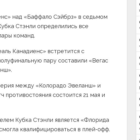
нс» над «Баффало Сэйбрз» в седьмом
Кубка Стэнли определились все
пары команд.
еаль Канадиенс» встретится с
полуфинальную пару составили «Вегас
нш».
серия между «Колорадо Эвеланш» и
ч противостояния состоится 21 мая и
лем Кубка Стэнли является «Флорида
 смогла квалифицироваться в плей-офф.