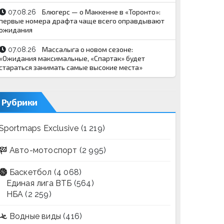
Блюгерс — о Маккенне в «Торонто»:
07.08.26
первые номера драфта чаще всего оправдывают
ожидания
Массалыга о новом сезоне:
07.08.26
«Ожидания максимальные, «Спартак» будет
стараться занимать самые высокие места»
Рубрики
Sportmaps Exclusive
(1 219)
Авто-мотоспорт
(2 995)
Баскетбол
(4 068)
Единая лига ВТБ
(564)
НБА
(2 259)
Водные виды
(416)