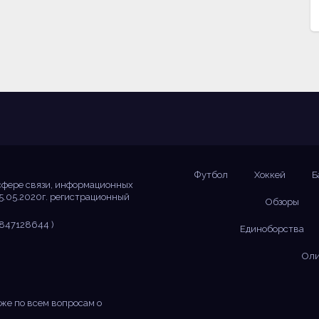
Футбол
Хоккей
Б
сфере связи, информационных
5.05.2020г. регистрационный
Обзоры
847128644 )
Единоборства
Оли
же по всем вопросам о