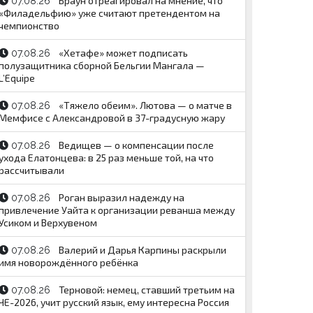
Браун отреагировал на мнение, что
07.08.26
«Филадельфию» уже считают претендентом на
чемпионство
«Хетафе» может подписать
07.08.26
полузащитника сборной Бельгии Мангала —
L’Equipe
«Тяжело обеим». Лютова — о матче в
07.08.26
Мемфисе с Александровой в 37-градусную жару
Ведищев — о компенсации после
07.08.26
ухода Елатонцева: в 25 раз меньше той, на что
рассчитывали
Роган выразил надежду на
07.08.26
привлечение Уайта к организации реванша между
Усиком и Верхувеном
Валерий и Дарья Карпины раскрыли
07.08.26
имя новорождённого ребёнка
Терновой: немец, ставший третьим на
07.08.26
ЧЕ-2026, учит русский язык, ему интересна Россия