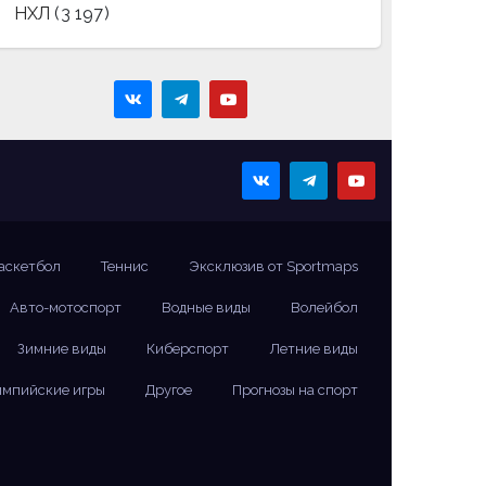
НХЛ
(3 197)
аскетбол
Теннис
Эксклюзив от Sportmaps
Авто-мотоспорт
Водные виды
Волейбол
Зимние виды
Киберспорт
Летние виды
мпийские игры
Другое
Прогнозы на спорт