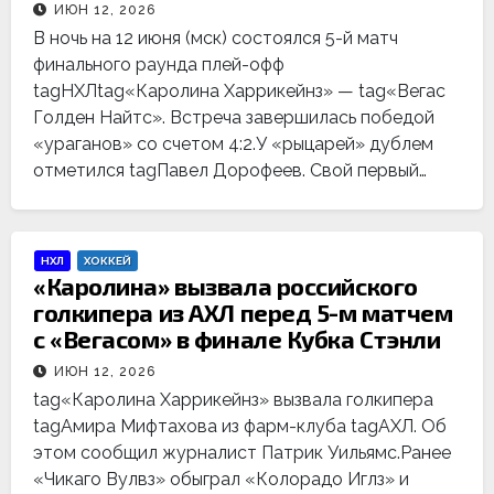
ИЮН 12, 2026
В ночь на 12 июня (мск) состоялся 5-й матч
финального раунда плей-офф
tagНХЛtag«Каролина Харрикейнз» — tag«Вегас
Голден Найтс». Встреча завершилась победой
«ураганов» со счетом 4:2.У «рыцарей» дублем
отметился tagПавел Дорофеев. Свой первый…
НХЛ
ХОККЕЙ
«Каролина» вызвала российского
голкипера из АХЛ перед 5-м матчем
с «Вегасом» в финале Кубка Стэнли
ИЮН 12, 2026
tag«Каролина Харрикейнз» вызвала голкипера
tagАмира Мифтахова из фарм-клуба tagАХЛ. Об
этом сообщил журналист Патрик Уильямс.Ранее
«Чикаго Вулвз» обыграл «Колорадо Иглз» и