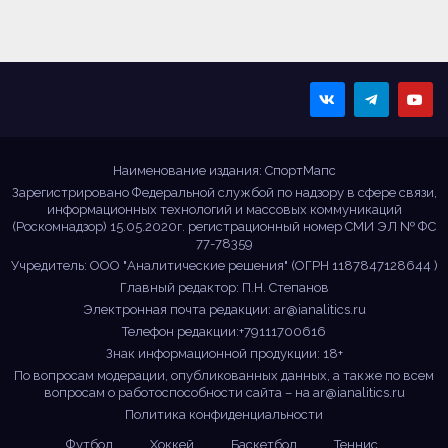
Sportmaps
Главные спортивные
новости!
Наименование издания: СпортМапс
Зарегистрировано Федеральной службой по надзору в сфере связи,
информационных технологий и массовых коммуникаций
(Роскомнадзор) 15.05.2020г. регистрационный номер СМИ ЭЛ № ФС
77-78359
Учредитель: ООО "Аналитические решения" (ОГРН 1187847128644 )
Главный редактор: П.Н. Степанов
Электронная почта редакции:
ar@ianalitics.ru
Телефон редакции:+79111700616
Знак информационной продукции: 18+
По вопросам модерации, опубликованных данных, а также по всем
вопросам о работоспособности сайта – на
ar@ianalitics.ru
Политика конфиденциальности
Футбол
Хоккей
Баскетбол
Теннис