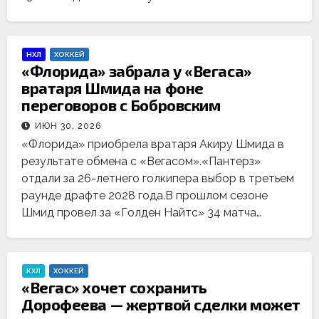
НХЛ
ХОККЕЙ
«Флорида» забрала у «Вегаса»
вратаря Шмида на фоне
переговоров с Бобровским
ИЮН 30, 2026
«Флорида» приобрела вратаря Акиру Шмида в
результате обмена с «Вегасом».«Пантерз»
отдали за 26-летнего голкипера выбор в третьем
раунде драфте 2028 года.В прошлом сезоне
Шмид провел за «Голден Найтс» 34 матча…
КХЛ
ХОККЕЙ
«Вегас» хочет сохранить
Дорофеева — жертвой сделки может