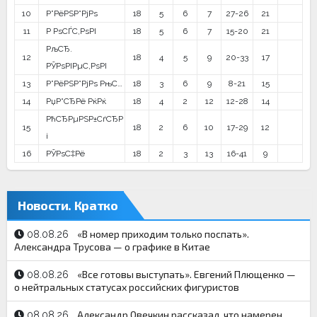
10
Р”РёРЅР°РјРѕ
18
5
6
7
27-26
21
11
Р РѕСЃС‚РѕРІ
18
5
6
7
15-20
21
РљСЂ.
12
18
4
5
9
20-33
17
РЎРѕРІРµС‚РѕРІ
13
Р”РёРЅР°РјРѕ РњС…
18
3
6
9
8-21
15
14
РџР°СЂРё РќРќ
18
4
2
12
12-28
14
РћСЂРµРЅР±СѓСЂР
15
18
2
6
10
17-29
12
і
16
РЎРѕС‡Рё
18
2
3
13
16-41
9
Новости. Кратко
«В номер приходим только поспать».
08.08.26
Александра Трусова — о графике в Китае
«Все готовы выступать». Евгений Плющенко —
08.08.26
о нейтральных статусах российских фигуристов
Александр Овечкин рассказал, что намерен
08.08.26