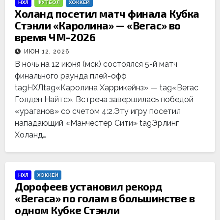
НХЛ
ФУТБОЛ
ХОККЕЙ
Холанд посетил матч финала Кубка
Стэнли «Каролина» — «Вегас» во
время ЧМ-2026
ИЮН 12, 2026
В ночь на 12 июня (мск) состоялся 5-й матч
финального раунда плей-офф
tagНХЛtag«Каролина Харрикейнз» — tag«Вегас
Голден Найтс». Встреча завершилась победой
«ураганов» со счетом 4:2.Эту игру посетил
нападающий «Манчестер Сити» tagЭрлинг
Холанд…
НХЛ
ХОККЕЙ
Дорофеев установил рекорд
«Вегаса» по голам в большинстве в
одном Кубке Стэнли