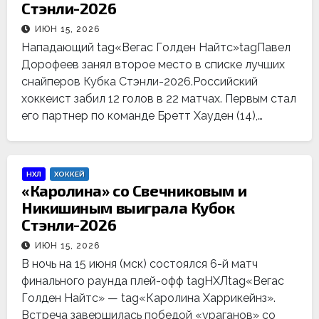
Стэнли-2026
ИЮН 15, 2026
Нападающий tag«Вегас Голден Найтс»tagПавел
Дорофеев занял второе место в списке лучших
снайперов Кубка Стэнли-2026.Российский
хоккеист забил 12 голов в 22 матчах. Первым стал
его партнер по команде Бретт Хауден (14),…
НХЛ
ХОККЕЙ
«Каролина» со Свечниковым и
Никишиным выиграла Кубок
Стэнли-2026
ИЮН 15, 2026
В ночь на 15 июня (мск) состоялся 6-й матч
финального раунда плей-офф tagНХЛtag«Вегас
Голден Найтс» — tag«Каролина Харрикейнз».
Встреча завершилась победой «ураганов» со