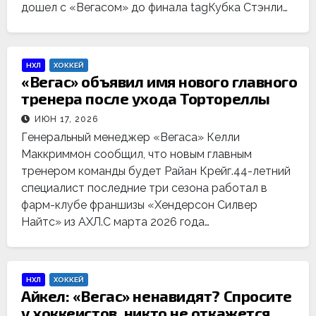
дошел с «Вегасом» до финала tagКубка Стэнли…
НХЛ
ХОККЕЙ
«Вегас» объявил имя нового главного
тренера после ухода Тортореллы
ИЮН 17, 2026
Генеральный менеджер «Вегаса» Келли
Маккриммон сообщил, что новым главным
тренером команды будет Райан Крейг.44-летний
специалист последние три сезона работал в
фарм-клубе франшизы «Хендерсон Силвер
Найтс» из АХЛ.С марта 2026 года…
НХЛ
ХОККЕЙ
Айкел: «Вегас» ненавидят? Спросите
у хоккеистов, никто не откажется