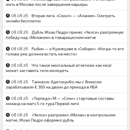
жить в Москве после завершения карьеры
Вторая лига. «Сокол» — «Алания». Смотреть
08.08.26
онлайн бесплатно
Дубль Жоао Педро принес «Челси» разгромную
08.08.26
победу над «Миланом» в товарищеском матче
Рыбин — о Кузнецове в «Сибири»: «Когда-то его
08.08.26
голова уже должна встать на место»
Что такое ментальный атлетизм: как мозг
08.08.26
может заставить тело молодеть
Таннасис Адетокунбо: мы с Яннисом
08.08.26
зарабатывали € 300 на двоих до прихода в НБА
«Торпедо» М — «Сочи»: стартовые составы
08.08.26
команд на матч 5-го тура Первой лиги
«Челси» разгромил «Милан» в контрольном
08.08.26
матче, Жоао Педро оформил дубль