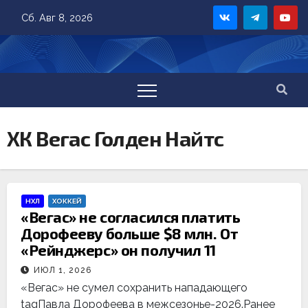
Skip
Сб. Авг 8, 2026
to
content
ХК Вегас Голден Найтс
НХЛ
ХОККЕЙ
«Вегас» не согласился платить
Дорофееву больше $8 млн. От
«Рейнджерс» он получил 11
ИЮЛ 1, 2026
«Вегас» не сумел сохранить нападающего
tagПавла Дорофеева в межсезонье-2026.Ранее