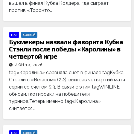
вышел в финал Кубка Колдера, где сыграет
против «Торонто…
НХЛ
ХОККЕЙ
Букмекеры назвали фаворита Кубка
Стэнли после победы «Каролины» в
четвертой игре
ИЮН 10, 2026
tag«Каролина» сравняла счет в финале tagКубка
Стэнли с «Вегасом» (2:2), выиграв четвертый матч
серии со счетом 5:3. В связи с этим tagWINLINE
обновил котировки на победителя
турнира.Теперь именно tag«Каролина»
считается…
НХЛ
ХОККЕЙ