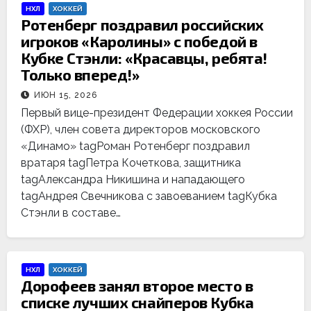
НХЛ
ХОККЕЙ
Ротенберг поздравил российских
игроков «Каролины» с победой в
Кубке Стэнли: «Красавцы, ребята!
Только вперед!»
ИЮН 15, 2026
Первый вице-президент Федерации хоккея России
(ФХР), член совета директоров московского
«Динамо» tagРоман Ротенберг поздравил
вратаря tagПетра Кочеткова, защитника
tagАлександра Никишина и нападающего
tagАндрея Свечникова с завоеванием tagКубка
Стэнли в составе…
НХЛ
ХОККЕЙ
Дорофеев занял второе место в
списке лучших снайперов Кубка