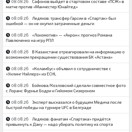
Сафонов выйдет в стартовом составе «ПСЖ» в
08.08.26
матче против «Манчестер Юнайтед»
Ледяхов: трансфер Гарсии в «Спартак» был
08.08.26
ошибкой — он не окупил затраченные деньги
«Локомотив» — «Акрон»: прогноз Романа
08.08.26
Павлюченко на игру РПЛ
В Казахстане отреагировали на информацию о
08.08.26
возможном прекращении существования БК «Астана»
«Коламбус» объявил о сотрудничестве с
08.08.26
«Уилинг Нэйлерз» из ECHL
Бойкова/Козловский сделали совместное фото
08.08.26
с Лоранс Фурнье Бодри и Гийомом Сизероном
Эксперт высказался о будущем Медича после
08.08.26
быстрой победы на турнире UFC в Белграде
Ледяхов: фанатам «Спартака» придётся
08.08.26
привыкнуть к Даку — надо убирать политику из спорта