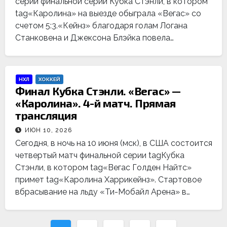
серии финальной серии Кубка Стэнли, в котором
tag«Каролина» на выезде обыграла «Вегас» со
счетом 5:3.«Кейнз» благодаря голам Логана
Станковена и Джексона Блэйка повела…
НХЛ
ХОККЕЙ
Финал Кубка Стэнли. «Вегас» —
«Каролина». 4-й матч. Прямая
трансляция
ИЮН 10, 2026
Сегодня, в ночь на 10 июня (мск), в США состоится
четвертый матч финальной серии tagКубка
Стэнли, в котором tag«Вегас Голден Найтс»
примет tag«Каролина Харрикейнз». Стартовое
вбрасывание на льду «Ти-Мобайл Арена» в…