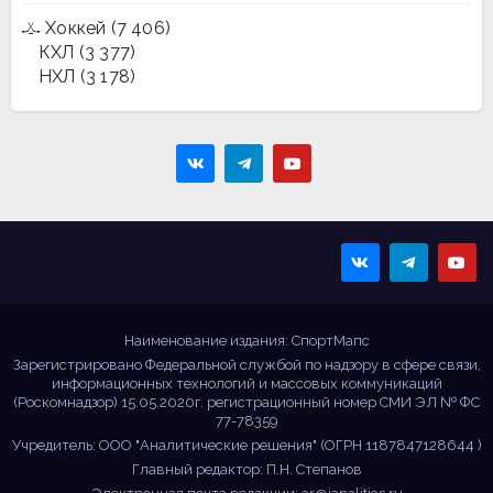
Хоккей
(7 406)
КХЛ
(3 377)
НХЛ
(3 178)
Sportmaps
Главные спортивные
новости!
Наименование издания: СпортМапс
Зарегистрировано Федеральной службой по надзору в сфере связи,
информационных технологий и массовых коммуникаций
(Роскомнадзор) 15.05.2020г. регистрационный номер СМИ ЭЛ № ФС
77-78359
Учредитель: ООО "Аналитические решения" (ОГРН 1187847128644 )
Главный редактор: П.Н. Степанов