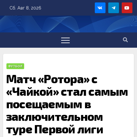
Skip
Сб. Авг 8, 2026
to
content
ФУТБОЛ
Матч «Ротора» с
«Чайкой» стал самым
посещаемым в
заключительном
туре Первой лиги