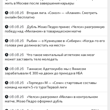
жить в Москве после завершения карьеры
Вторая лига. «Сокол» — «Алания». Смотреть
08.08.26
онлайн бесплатно
Дубль Жоао Педро принес «Челси» разгромную
08.08.26
победу над «Миланом» в товарищеском матче
Рыбин — о Кузнецове в «Сибири»: «Когда-то его
08.08.26
голова уже должна встать на место»
Что такое ментальный атлетизм: как мозг
08.08.26
может заставить тело молодеть
Таннасис Адетокунбо: мы с Яннисом
08.08.26
зарабатывали € 300 на двоих до прихода в НБА
«Торпедо» М — «Сочи»: стартовые составы
08.08.26
команд на матч 5-го тура Первой лиги
«Челси» разгромил «Милан» в контрольном
08.08.26
матче, Жоао Педро оформил дубль