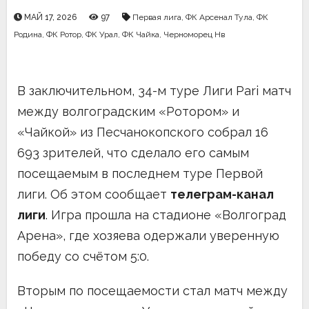
МАЙ 17, 2026
97
Первая лига
,
ФК Арсенал Тула
,
ФК
Родина
,
ФК Ротор
,
ФК Урал
,
ФК Чайка
,
Черноморец Нв
В заключительном, 34-м туре Лиги Pari матч
между волгоградским «Ротором» и
«Чайкой» из Песчанокопского собрал 16
693 зрителей, что сделало его самым
посещаемым в последнем туре Первой
лиги. Об этом сообщает
телеграм-канал
лиги
. Игра прошла на стадионе «Волгоград
Арена», где хозяева одержали уверенную
победу со счётом 5:0.
Вторым по посещаемости стал матч между