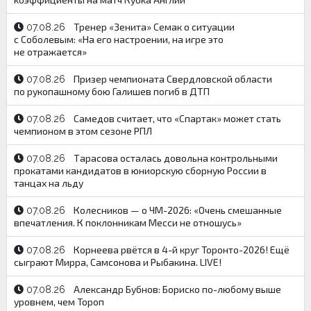
Тренер «Зенита» Семак о ситуации
07.08.26
с Соболевым: «На его настроении, на игре это
не отражается»
Призер чемпионата Свердловской области
07.08.26
по рукопашному бою Галишев погиб в ДТП
Самедов считает, что «Спартак» может стать
07.08.26
чемпионом в этом сезоне РПЛ
Тарасова осталась довольна контрольными
07.08.26
прокатами кандидатов в юниорскую сборную России в
танцах на льду
Колесников — о ЧМ-2026: «Очень смешанные
07.08.26
впечатления. К поклонникам Месси не отношусь»
Корнеева рвётся в 4-й круг Торонто-2026! Ещё
07.08.26
сыграют Мирра, Самсонова и Рыбакина. LIVE!
Александр Бубнов: Бориско по-любому выше
07.08.26
уровнем, чем Тороп