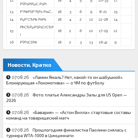
12
18
4
5
9
20-33
17
РЎРѕРІРµС‚РѕРІ
13
Р”РёРЅР°РјРѕ РњС…
18
3
6
9
8-21
15
14
РџР°СЂРё РќРќ
18
4
2
12
12-28
14
РћСЂРµРЅР±СѓСЂР
15
18
2
6
10
17-29
12
і
16
РЎРѕС‡Рё
18
2
3
13
16-41
9
Новости. Кратко
«Ламин Ямаль? Нет, какой-то он шабушной».
07.08.26
Блокирующая «Локомотива» — о ЧМ по футболу
Фото: платье Александры Эалы для US Open —
07.08.26
2026
«Бавария» — «Астон Вилла»: стартовые составы
07.08.26
команд на товарищеский матч
Прошлогодняя финалистка Паолини снялась с
07.08.26
турнира WTA-1000 в Цинциннати