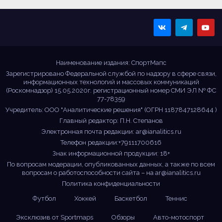
Sportmaps
Главные спортивные
новости!
Наименование издания: СпортМапс
Зарегистрировано Федеральной службой по надзору в сфере связи,
информационных технологий и массовых коммуникаций
(Роскомнадзор) 15.05.2020г. регистрационный номер СМИ ЭЛ № ФС
77-78359
Учредитель: ООО "Аналитические решения" (ОГРН 1187847128644 )
Главный редактор: П.Н. Степанов
Электронная почта редакции:
ar@ianalitics.ru
Телефон редакции:+79111700616
Знак информационной продукции: 18+
По вопросам модерации, опубликованных данных, а также по всем
вопросам о работоспособности сайта – на
ar@ianalitics.ru
Политика конфиденциальности
Футбол
Хоккей
Баскетбол
Теннис
Эксклюзив от Sportmaps
Обзоры
Авто-мотоспорт