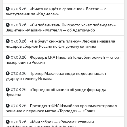
«Ничто не идёт в сравнение». Боттас — о
07.08.26
выступлении за «Кадиллак»
«Он победитель. Он просто хочет побеждать».
07.08.26
Защитник «Майами» Митчелл — об Адетокунбо
«Не будут снижать планку». Леонова назвала
07.08.26
лидеров сборной России по фигурному катанию
Форвард СКА Николай Голдобин: хоккей — спорт
07.08.26
номер один в России
Тренер Махачева: люди недооценивают
07.08.26
ударную технику Ислама
«Торпедо» объявило об уходе форварда
07.08.26
Чупаёва
Президент ФНЛ Измайлов прокомментировал
07.08.26
решение о переносе матча «Торпедо» — «Сочи»
«Мидлсбро» — «Рексем»: ставки и
07.08.26
коэффициенты на матч Кубка Англии