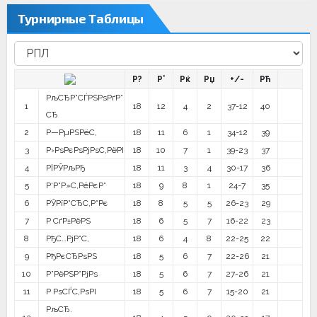
Турнирные Таблицы
Р?
Р’
Рќ
Рџ
+/-
Рћ
РљСЂР°СЃРЅРѕРґР°
1
18
12
4
2
37-12
40
СЂ
2
Р—РµРЅРёС‚
18
11
6
1
34-12
39
3
Р›РѕРєРѕРјРѕС‚РёРІ
18
10
7
1
39-23
37
4
Р¦РЎРљРђ
18
11
3
4
30-17
36
5
Р‘Р°Р»С‚РёРєР°
18
9
8
1
24-7
35
6
РЎРїР°СЂС‚Р°Рє
18
8
5
5
26-23
29
7
Р СѓР±РёРЅ
18
6
5
7
16-22
23
8
РђС…РјР°С‚
18
6
4
8
22-25
22
9
РђРєСЂРѕРЅ
18
5
6
7
22-26
21
10
Р”РёРЅР°РјРѕ
18
5
6
7
27-26
21
11
Р РѕСЃС‚РѕРІ
18
5
6
7
15-20
21
РљСЂ.