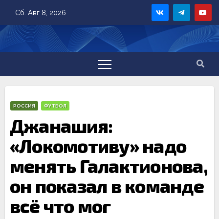
Skip
Сб. Авг 8, 2026
to
content
РОССИЯ
ФУТБОЛ
Джанашия:
«Локомотиву» надо
менять Галактионова,
он показал в команде
всё что мог