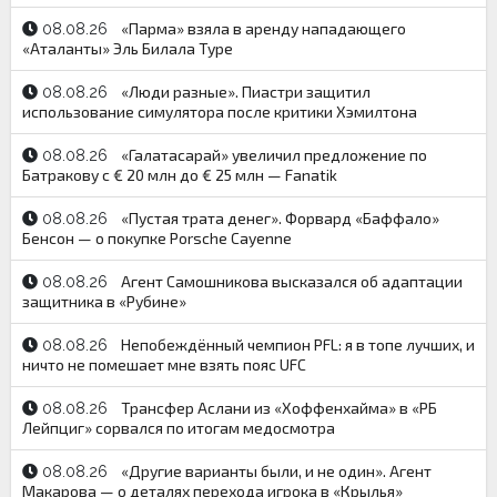
«Парма» взяла в аренду нападающего
08.08.26
«Аталанты» Эль Билала Туре
«Люди разные». Пиастри защитил
08.08.26
использование симулятора после критики Хэмилтона
«Галатасарай» увеличил предложение по
08.08.26
Батракову с € 20 млн до € 25 млн — Fanatik
«Пустая трата денег». Форвард «Баффало»
08.08.26
Бенсон — о покупке Porsche Cayenne
Агент Самошникова высказался об адаптации
08.08.26
защитника в «Рубине»
Непобеждённый чемпион PFL: я в топе лучших, и
08.08.26
ничто не помешает мне взять пояс UFC
Трансфер Аслани из «Хоффенхайма» в «РБ
08.08.26
Лейпциг» сорвался по итогам медосмотра
«Другие варианты были, и не один». Агент
08.08.26
Макарова — о деталях перехода игрока в «Крылья»