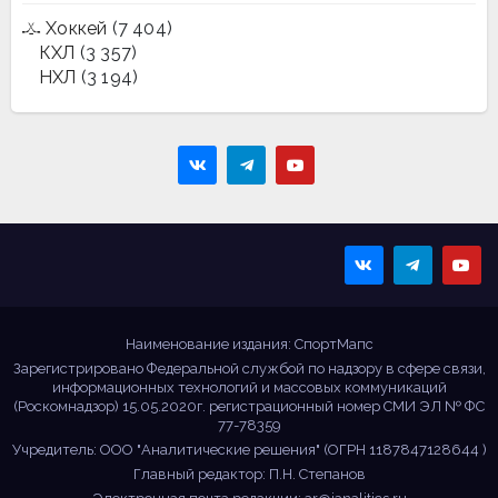
Хоккей
(7 404)
КХЛ
(3 357)
НХЛ
(3 194)
Sportmaps
Главные спортивные
новости!
Наименование издания: СпортМапс
Зарегистрировано Федеральной службой по надзору в сфере связи,
информационных технологий и массовых коммуникаций
(Роскомнадзор) 15.05.2020г. регистрационный номер СМИ ЭЛ № ФС
77-78359
Учредитель: ООО "Аналитические решения" (ОГРН 1187847128644 )
Главный редактор: П.Н. Степанов