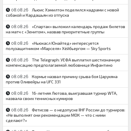
Льюис Хэмилтон поделился кадрами с новой
08.08.26
собакой и Кардашьян из отпуска
«Спартак» выложил календарь продаж билетов
08.08.26
на матч с «Зенитом», назвав приоритетные группы
«Ньюкасл Юнайтед» интересуется
08.08.26
полузащитником «Марселя» Хёйбьергом — Sky Sports
The Telegraph: УЕФА выплатил шестизначную
08.08.26
компенсацию предполагаемой любовнице Инфантино
Кормье назвал причину срыва боя Царукяна
08.08.26
против Оливейры на UFC 331
16-летняя Лютова, выигравшая турнир WTA,
08.08.26
назвала своих теннисных кумиров
Фетисов — о недопуске IIHF России до турниров:
08.08.26
«Не выполнят они рекомендации МОК — что с ними
сделают?»