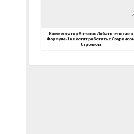
Навигация
по
записям
Комментатор Антонио Лобато: многие в
Формуле-1 не хотят работать с Лоуренсо
Строллом