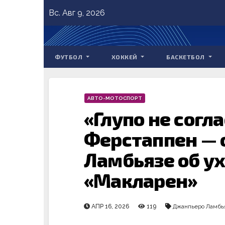
Skip
Вс. Авг 9, 2026
to
content
ФУТБОЛ
ХОККЕЙ
БАСКЕТБОЛ
АВТО-МОТОСПОРТ
«Глупо не согла
Ферстаппен — о
Ламбьязе об у
«Макларен»
АПР 16, 2026
119
Джанпьеро Ламбь