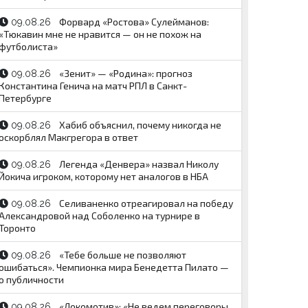
Форвард «Ростова» Сулейманов:
09.08.26
«Тюкавин мне не нравится — он не похож на
футболиста»
«Зенит» — «Родина»: прогноз
09.08.26
Константина Генича на матч РПЛ в Санкт-
Петербурге
Хабиб объяснил, почему никогда не
09.08.26
оскорблял Макгрегора в ответ
Легенда «Денвера» назвал Николу
09.08.26
Йокича игроком, которому нет аналогов в НБА
Селиваненко отреагировал на победу
09.08.26
Александровой над Соболенко на турнире в
Торонто
«Тебе больше не позволяют
09.08.26
ошибаться». Чемпионка мира Бенедетта Пилато —
о публичности
«Локомотив»: «Не ведем переговоры
09.08.26