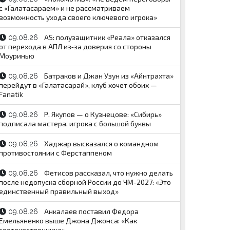
с «Галатасараем» и не рассматриваем
возможность ухода своего ключевого игрока»
AS: полузащитник «Реала» отказался
09.08.26
от перехода в АПЛ из‑за доверия со стороны
Моуринью
Батраков и Джан Узун из «Айнтрахта»
09.08.26
перейдут в «Галатасарай», клуб хочет обоих —
Fanatik
Р. Якупов — о Кузнецове: «Сибирь»
09.08.26
подписала мастера, игрока с большой буквы
Хаджар высказался о командном
09.08.26
противостоянии с Ферстаппеном
Фетисов рассказал, что нужно делать
09.08.26
после недопуска сборной России до ЧМ-2027: «Это
единственный правильный выход»
Анкалаев поставил Федора
09.08.26
Емельяненко выше Джона Джонса: «Как
соотечественника»