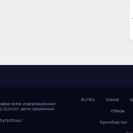
Футбол
Хоккей
Б
сфере связи, информационных
5.05.2020г. регистрационный
Обзоры
847128644 )
Единоборства