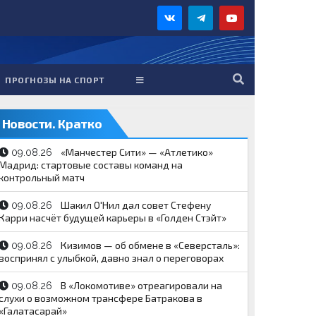
ПРОГНОЗЫ НА СПОРТ
Новости. Кратко
«Манчестер Сити» — «Атлетико»
09.08.26
Мадрид: стартовые составы команд на
контрольный матч
Шакил О'Нил дал совет Стефену
09.08.26
Карри насчёт будущей карьеры в «Голден Стэйт»
Кизимов — об обмене в «Северсталь»:
09.08.26
воспринял с улыбкой, давно знал о переговорах
В «Локомотиве» отреагировали на
09.08.26
слухи о возможном трансфере Батракова в
«Галатасарай»