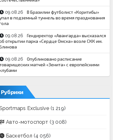
В Бразилии футболист «Коритибы»
09.08.26
упал в подземный туннель во время празднования
гола
Гендиректор «Авангарда» высказался
09.08.26
об открытии парка «Сердце Омска» возле СКК им.
Блинова
Опубликовано расписание
09.08.26
товарищеских матчей «Зенита» с европейскими
клубами
Рубрики
Sportmaps Exclusive
(1 219)
Авто-мотоспорт
(3 008)
Баскетбол
(4 056)