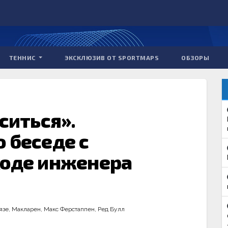
ТЕННИС
ЭКСКЛЮЗИВ ОТ SPORTMAPS
ОБЗОРЫ
ситься».
 беседе с
ходе инженера
язе
,
Макларен
,
Макс Ферстаппен
,
Ред Булл