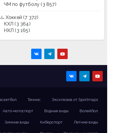
ЧМ по футболу
(3 857)
Хоккей
(7 372)
КХЛ
(3 364)
НХЛ
(3 165)
аскетбол
Теннис
Эксклюзив от Sportmaps
Авто-мотоспорт
Водные виды
Волейбол
Зимние виды
Киберспорт
Летние виды