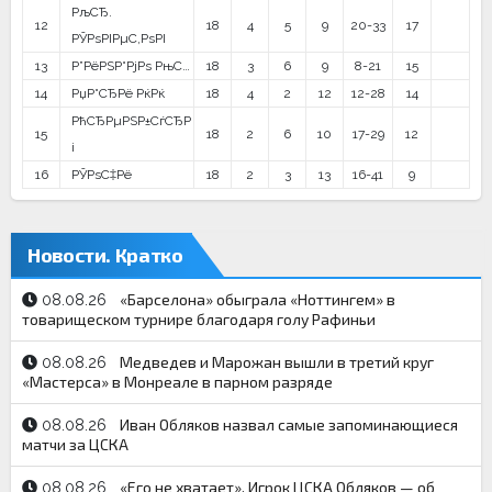
РљСЂ.
12
18
4
5
9
20-33
17
РЎРѕРІРµС‚РѕРІ
13
Р”РёРЅР°РјРѕ РњС…
18
3
6
9
8-21
15
14
РџР°СЂРё РќРќ
18
4
2
12
12-28
14
РћСЂРµРЅР±СѓСЂР
15
18
2
6
10
17-29
12
і
16
РЎРѕС‡Рё
18
2
3
13
16-41
9
Новости. Кратко
«Барселона» обыграла «Ноттингем» в
08.08.26
товарищеском турнире благодаря голу Рафиньи
Медведев и Марожан вышли в третий круг
08.08.26
«Мастерса» в Монреале в парном разряде
Иван Обляков назвал самые запоминающиеся
08.08.26
матчи за ЦСКА
«Его не хватает». Игрок ЦСКА Обляков — об
08.08.26