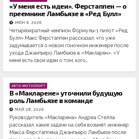
«У меня есть идеи». Ферстаппен — о
преемнике Ламбьязе в «Ред Булл»
ИЮН 6, 2026
Четырёхкратный чемпион Формулы-1 пилот «Ред
Булл» Макс Ферстаппен рассказал, что уже
задумывается о новом гоночном инженере после
ухода Джанпьеро Ламбьязе в «Макларен». «У
меня есть свои идеи о том, кого…
АВТО-МОТОСПОРТ
В «Макларене» уточнили будущую
роль Ламбьязе в команде
МАЙ 28, 2026
Руководитель «Макларена» Андреа Стелла
рассказал, какие задачи на себя возьмёт инженер
Макса Ферстаппена Джанпьеро Ламбьязе после