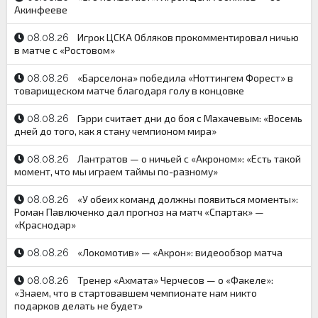
Акинфееве
Игрок ЦСКА Обляков прокомментировал ничью
08.08.26
в матче с «Ростовом»
«Барселона» победила «Ноттингем Форест» в
08.08.26
товарищеском матче благодаря голу в концовке
Гэрри считает дни до боя с Махачевым: «Восемь
08.08.26
дней до того, как я стану чемпионом мира»
Лантратов — о ничьей с «Акроном»: «Есть такой
08.08.26
момент, что мы играем таймы по-разному»
«У обеих команд должны появиться моменты»:
08.08.26
Роман Павлюченко дал прогноз на матч «Спартак» —
«Краснодар»
«Локомотив» — «Акрон»: видеообзор матча
08.08.26
Тренер «Ахмата» Черчесов — о «Факеле»:
08.08.26
«Знаем, что в стартовавшем чемпионате нам никто
подарков делать не будет»