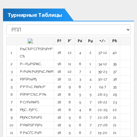
Турнирные Таблицы
Р?
Р’
Рќ
Рџ
+/-
Рћ
РљСЂР°СЃРЅРѕРґР°
1
18
12
4
2
37-12
40
СЂ
2
Р—РµРЅРёС‚
18
11
6
1
34-12
39
3
Р›РѕРєРѕРјРѕС‚РёРІ
18
10
7
1
39-23
37
4
Р¦РЎРљРђ
18
11
3
4
30-17
36
5
Р‘Р°Р»С‚РёРєР°
18
9
8
1
24-7
35
6
РЎРїР°СЂС‚Р°Рє
18
8
5
5
26-23
29
7
Р СѓР±РёРЅ
18
6
5
7
16-22
23
8
РђС…РјР°С‚
18
6
4
8
22-25
22
9
РђРєСЂРѕРЅ
18
5
6
7
22-26
21
10
Р”РёРЅР°РјРѕ
18
5
6
7
27-26
21
11
Р РѕСЃС‚РѕРІ
18
5
6
7
15-20
21