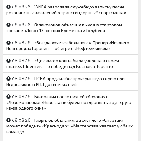
WNBA разослала служебную записку после
08.08.26
резонансных заявлений о трансгендерных* спортсменах
Галактионов объяснил выход в стартовом
08.08.26
составе «Локо» 18-летних Еремеева и Голубева
«Всегда хочется большего». Тренер «Нижнего
08.08.26
Новгорода» Гаранин — об игре с «Нефтехимиком»
«До самого конца была уверена в своём
08.08.26
плане». Швёнтек — о победе над Костюк в Торонто
ЦСКА продлил беспроигрышную серию при
08.08.26
Игдисамове в РПЛ до пяти матчей
Благоевич после ничьей «Акрона» с
08.08.26
«Локомотивом»: «Никогда не будем поздравлять друг друга
из-за одного очка»
Гаврилов объяснил, за счет чего «Спартак»
08.08.26
может победить «Краснодар»: «Мастерства хватает у обеих
команд»