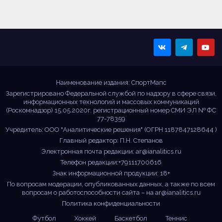
Sportmaps
Главные спортивные
новости!
Наименование издания: СпортМапс
Зарегистрировано Федеральной службой по надзору в сфере связи,
информационных технологий и массовых коммуникаций
(Роскомнадзор) 15.05.2020г. регистрационный номер СМИ ЭЛ № ФС
77-78359
Учредитель: ООО "Аналитические решения" (ОГРН 1187847128644 )
Главный редактор: П.Н. Степанов
Электронная почта редакции:
ar@ianalitics.ru
Телефон редакции:+79111700616
Знак информационной продукции: 18+
По вопросам модерации, опубликованных данных, а также по всем
вопросам о работоспособности сайта – на
ar@ianalitics.ru
Политика конфиденциальности
Футбол
Хоккей
Баскетбол
Теннис