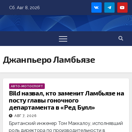
Skip
Сб. Авг 8, 2026
to
content
Джанпьеро Ламбьязе
АВТО-МОТОСПОРТ
Bild назвал, кто заменит Ламбьязе на
посту главы гоночного
департамента в «Ред Булл»
АВГ 7, 2026
Британский инженер Том Маккалоу, исполнявший
роль директора по производительности в