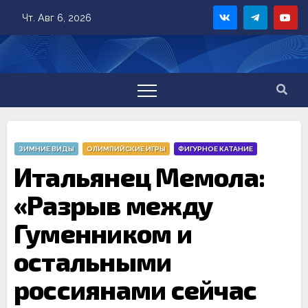
Skip
Чт. Авг 6, 2026
to
content
ЗИМНИЕ ВИДЫ
ОЛИМПИЙСКИЕ ИГРЫ
ФИГУРНОЕ КАТАНИЕ
Итальянец Мемола:
«Разрыв между
Гуменником и
остальными
россиянами сейчас