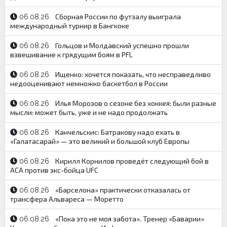
Сборная России по футзалу выиграла
06.08.26
международный турнир в Бангкоке
Гольцов и Молдавский успешно прошли
06.08.26
взвешивание к грядущим боям в PFL
Ищенко: хочется показать, что несправедливо
06.08.26
недооценивают немножко баскетбол в России
Илья Морозов о сезоне без хоккея: были разные
06.08.26
мысли: может быть, уже и не надо продолжать
Канчельскис: Батракову надо ехать в
06.08.26
«Галатасарай» — это великий и большой клуб Европы
Кирилл Корнилов проведёт следующий бой в
06.08.26
АСА против экс-бойца UFC
«Барселона» практически отказалась от
06.08.26
трансфера Альвареса — Моретто
«Пока это не моя забота». Тренер «Баварии»
06.08.26