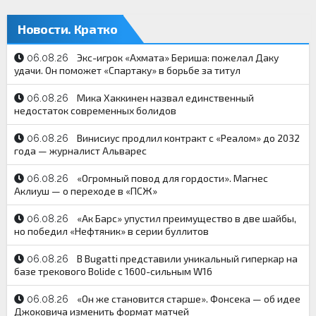
Новости. Кратко
Экс-игрок «Ахмата» Бериша: пожелал Даку
06.08.26
удачи. Он поможет «Спартаку» в борьбе за титул
Мика Хаккинен назвал единственный
06.08.26
недостаток современных болидов
Винисиус продлил контракт с «Реалом» до 2032
06.08.26
года — журналист Альварес
«Огромный повод для гордости». Магнес
06.08.26
Аклиуш — о переходе в «ПСЖ»
«Ак Барс» упустил преимущество в две шайбы,
06.08.26
но победил «Нефтяник» в серии буллитов
В Bugatti представили уникальный гиперкар на
06.08.26
базе трекового Bolide с 1600-сильным W16
«Он же становится старше». Фонсека — об идее
06.08.26
Джоковича изменить формат матчей