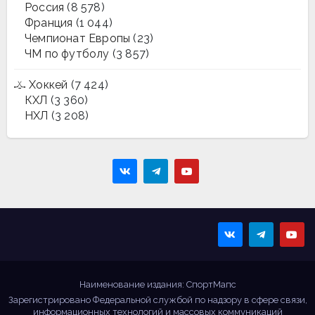
Россия
(8 578)
Франция
(1 044)
Чемпионат Европы
(23)
ЧМ по футболу
(3 857)
Хоккей
(7 424)
КХЛ
(3 360)
НХЛ
(3 208)
Sportmaps
Главные спортивные
новости!
Наименование издания: СпортМапс
Зарегистрировано Федеральной службой по надзору в сфере связи,
информационных технологий и массовых коммуникаций