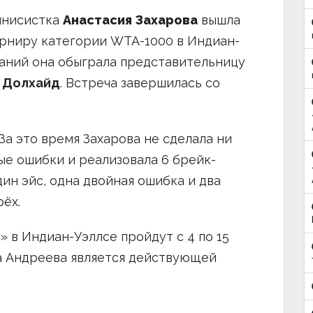
ннисистка
Анастасия Захарова
вышла
урниру категории WTA-1000 в Индиан-
ваний она обыграла представительницу
 Долхайд
. Встреча завершилась со
 За это время Захарова не сделала ни
ые ошибки и реализовала 6 брейк-
дин эйс, одна двойная ошибка и два
ёх.
 в Индиан-Уэллсе пройдут с 4 по 15
а Андреева является действующей