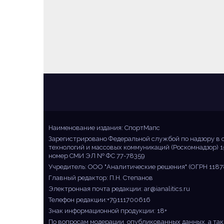
Sportmaps
Главные спортивные новости!
Наименование издания: СпортМапс
Зарегистрировано Федеральной службой по надзору в 
технологий и массовых коммуникаций (Роскомнадзор) 1
номер СМИ ЭЛ № ФС 77-78359
Учредитель: ООО "Аналитические решения" (ОГРН 1187
Главный редактор: П.Н. Степанов
Электронная почта редакции:
ar@ianalitics.ru
Телефон редакции:+79111700616
Знак информационной продукции: 18+
По вопросам модерации, опубликованных данных, а так