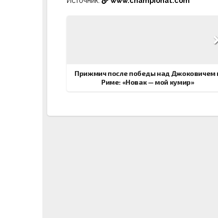
Источник:
www.championat.com
Навигация
по
записям
Прижмич после победы над Джоковичем 
Риме: «Новак — мой кумир»