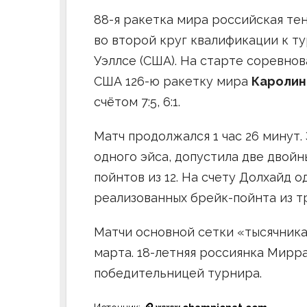
88-я ракетка мира российская те
во второй круг квалификации к т
Уэллсе (США). На старте соревно
США 126-ю ракетку мира
Каролин
счётом 7:5, 6:1.
Матч продолжался 1 час 26 минут.
одного эйса, допустила две двойн
пойнтов из 12. На счету Долхайд о
реализованных брейк-пойнта из тр
Матчи основной сетки «тысячника»
марта. 18-летняя россиянка Мирр
победительницей турнира.