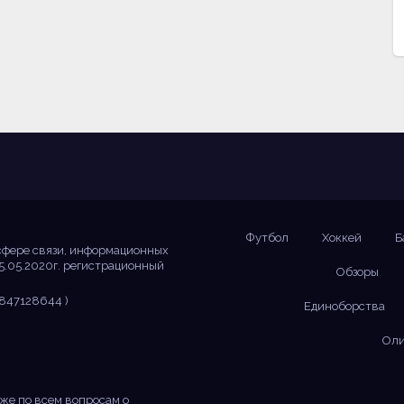
Футбол
Хоккей
Б
сфере связи, информационных
5.05.2020г. регистрационный
Обзоры
847128644 )
Единоборства
Оли
же по всем вопросам о