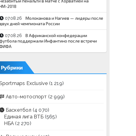
незабитый пенальти в матче с Хорватией на
ЧМ-2018
Молоканова и Нагиев — лидеры после
07.08.26
двух дней чемпионата России
В Африканской конфедерации
07.08.26
футбола поддержали Инфантино после встречи
ФИФА
Рубрики
Sportmaps Exclusive
(1 219)
Авто-мотоспорт
(2 999)
Баскетбол
(4 070)
Единая лига ВТБ
(565)
НБА
(2 270)