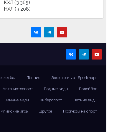
КХЛ
(3 365)
НХЛ
(3 208)
аскетбол
Теннис
Эксклюзив от Sportmaps
Авто-мотоспорт
Водные виды
Волейбол
Зимние виды
Киберспорт
Летние виды
мпийские игры
Другое
Прогнозы на спорт