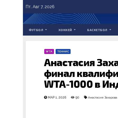
Skip
Пт. Авг 7, 2026
to
content
ФУТБОЛ
ХОККЕЙ
БАСКЕТБОЛ
WTA
ТЕННИС
Анастасия Зах
финал квалифи
WTA-1000 в Ин
МАР 1, 2026
90
Анастасия Захарова