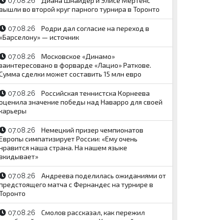
Диана Шнайдер и Элисе Мертенс
07.08.26
вышли во второй круг парного турнира в Торонто
Родри дал согласие на переход в
07.08.26
«Барселону» — источник
Московское «Динамо»
07.08.26
заинтересовано в форварде «Лацио» Раткове.
Сумма сделки может составить 15 млн евро
Российская теннистска Корнеева
07.08.26
оценила значение победы над Наварро для своей
карьеры
Немецкий призер чемпионатов
07.08.26
Европы симпатизирует России: «Ему очень
нравится наша страна. На нашем языке
вкидывает»
Андреева поделилась ожиданиями от
07.08.26
предстоящего матча с Фернандес на турнире в
Торонто
Смолов рассказал, как пережил
07.08.26