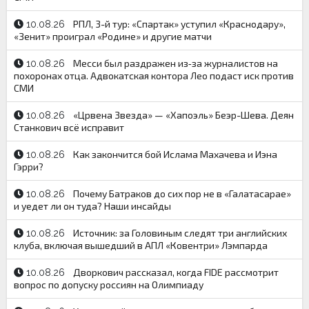
РПЛ, 3-й тур: «Спартак» уступил «Краснодару»,
10.08.26
«Зенит» проиграл «Родине» и другие матчи
Месси был раздражен из‑за журналистов на
10.08.26
похоронах отца. Адвокатская контора Лео подаст иск против
СМИ
«Црвена Звезда» — «Хапоэль» Беэр-Шева. Деян
10.08.26
Станкович всё исправит
Как закончится бой Ислама Махачева и Иэна
10.08.26
Гэрри?
Почему Батраков до сих пор не в «Галатасарае»
10.08.26
и уедет ли он туда? Наши инсайды
Источник: за Головиным следят три английских
10.08.26
клуба, включая вышедший в АПЛ «Ковентри» Лэмпарда
Дворкович рассказал, когда FIDE рассмотрит
10.08.26
вопрос по допуску россиян на Олимпиаду