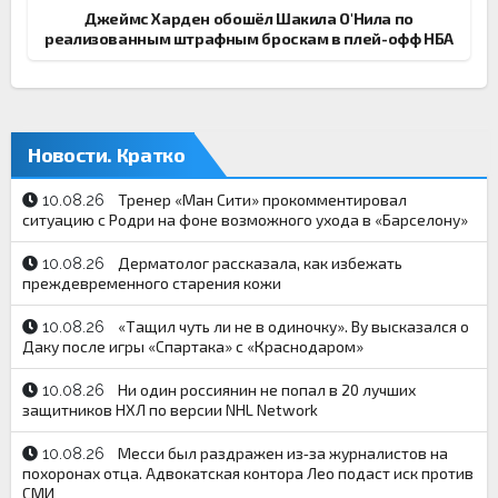
Джеймс Харден обошёл Шакила О'Нила по
реализованным штрафным броскам в плей-офф НБА
Новости. Кратко
Тренер «Ман Сити» прокомментировал
10.08.26
ситуацию с Родри на фоне возможного ухода в «Барселону»
Дерматолог рассказала, как избежать
10.08.26
преждевременного старения кожи
«Тащил чуть ли не в одиночку». Ву высказался о
10.08.26
Даку после игры «Спартака» с «Краснодаром»
Ни один россиянин не попал в 20 лучших
10.08.26
защитников НХЛ по версии NHL Network
Месси был раздражен из‑за журналистов на
10.08.26
похоронах отца. Адвокатская контора Лео подаст иск против
СМИ