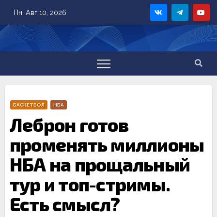
Skip
Пн. Авг 10, 2026
to
content
БАСКЕТБОЛ
НБА
Леброн готов
променять миллионы
НБА на прощальный
тур и топ-стримы.
Есть смысл?