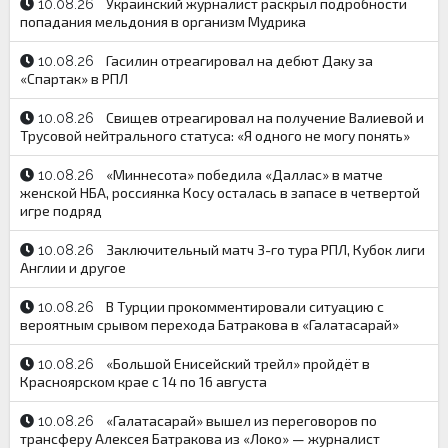
Украинский журналист раскрыл подробности
10.08.26
попадания мельдония в организм Мудрика
Гасилин отреагировал на дебют Даку за
10.08.26
«Спартак» в РПЛ
Свищев отреагировал на получение Валиевой и
10.08.26
Трусовой нейтрального статуса: «Я одного не могу понять»
«Миннесота» победила «Даллас» в матче
10.08.26
женской НБА, россиянка Косу осталась в запасе в четвертой
игре подряд
Заключительный матч 3-го тура РПЛ, Кубок лиги
10.08.26
Англии и другое
В Турции прокомментировали ситуацию с
10.08.26
вероятным срывом перехода Батракова в «Галатасарай»
«Большой Енисейский трейл» пройдёт в
10.08.26
Красноярском крае с 14 по 16 августа
«Галатасарай» вышел из переговоров по
10.08.26
трансферу Алексея Батракова из «Локо» — журналист