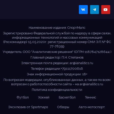
Sportmaps
Главные спортивные
новости!
Наименование издания: СпортМапс
Зарегистрировано Федеральной службой по надзору в сфере связи,
информационных технологий и массовых коммуникаций
(Роскомнадзор) 15.05.2020г. регистрационный номер СМИ ЭЛ № ФС
77-78359
Учредитель: ООО "Аналитические решения" (ОГРН 1187847128644 )
Главный редактор: П.Н. Степанов
Электронная почта редакции:
ar@ianalitics.ru
Телефон редакции:+79111700616
Знак информационной продукции: 18+
По вопросам модерации, опубликованных данных, а также по всем
вопросам о работоспособности сайта – на
ar@ianalitics.ru
Политика конфиденциальности
Футбол
Хоккей
Баскетбол
Теннис
Эксклюзив от Sportmaps
Обзоры
Авто-мотоспорт