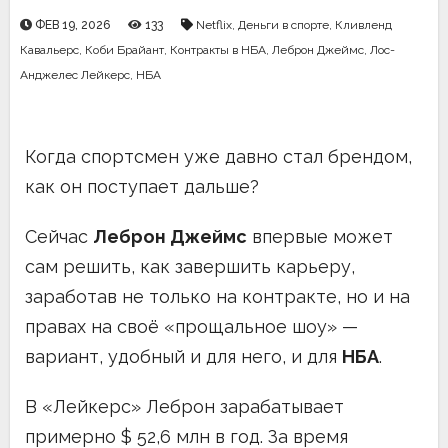
ФЕВ 19, 2026
133
Netflix
,
Деньги в спорте
,
Кливленд
Кавальерс
,
Коби Брайант
,
Контракты в НБА
,
Леброн Джеймс
,
Лос-
Анджелес Лейкерс
,
НБА
Когда спортсмен уже давно стал брендом,
как он поступает дальше?
Сейчас
Леброн Джеймс
впервые может
сам решить, как завершить карьеру,
заработав не только на контракте, но и на
правах на своё «прощальное шоу» —
вариант, удобный и для него, и для
НБА
.
В «Лейкерс» Леброн зарабатывает
примерно $ 52,6 млн в год. За время