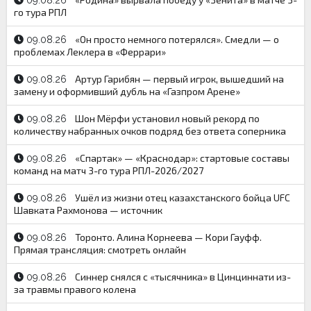
09.08.26
го тура РПЛ
«Он просто немного потерялся». Смедли — о
09.08.26
проблемах Леклера в «Феррари»
Артур Гарибян — первый игрок, вышедший на
09.08.26
замену и оформивший дубль на «Газпром Арене»
Шон Мёрфи установил новый рекорд по
09.08.26
количеству набранных очков подряд без ответа соперника
«Спартак» — «Краснодар»: стартовые составы
09.08.26
команд на матч 3-го тура РПЛ-2026/2027
Ушёл из жизни отец казахстанского бойца UFC
09.08.26
Шавката Рахмонова — источник
Торонто. Алина Корнеева — Кори Гауфф.
09.08.26
Прямая трансляция: смотреть онлайн
Синнер снялся с «тысячника» в Цинциннати из-
09.08.26
за травмы правого колена