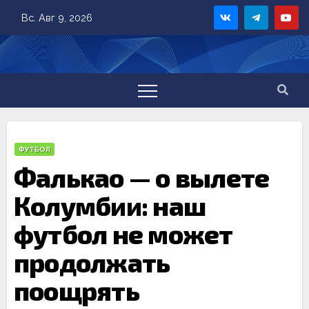
Skip
Вс. Авг 9, 2026
to
content
ФУТБОЛ
Фалькао — о вылете
Колумбии: наш
футбол не может
продолжать
поощрять