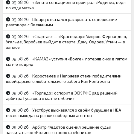
«Зенит» сенсационно проиграл «Родине», ведя
09.08.26
по ходу матча
Шварц отказался раскрывать содержание
09.08.26
разговора с Овечкиным
«Спартак» — «Краснодар»: Умяров, Фернандеш,
09.08.26
Угальде, Воробьев выйдут в старте, Даку, Оздоев, Уткин — в
запасе
«КАМАЗ» уступил «Волге», потеряв очки в пятом
09.08.26
матче подряд
Коростелев и Непряева стали победителями
09.08.26
швейцарского любительского забега Run Pontresina
«Торпедо» оспорит в ЭСК РФС ряд решений
09.08.26
арбитра Гусакова в матче с «Сочи»
Уэстбрук высказался о своём будущем в НБА
09.08.26
после выхода на рынок свободных агентов
Арбитр Федотов оценил решение судьи
09.08.26
засчитать гол «Родины» в ворота «Зенита»