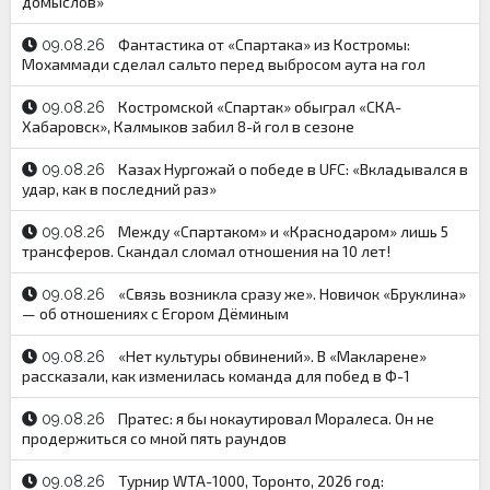
домыслов»
Фантастика от «Спартака» из Костромы:
09.08.26
Мохаммади сделал сальто перед выбросом аута на гол
Костромской «Спартак» обыграл «СКА-
09.08.26
Хабаровск», Калмыков забил 8-й гол в сезоне
Казах Нургожай о победе в UFC: «Вкладывался в
09.08.26
удар, как в последний раз»
Между «Спартаком» и «Краснодаром» лишь 5
09.08.26
трансферов. Скандал сломал отношения на 10 лет!
«Связь возникла сразу же». Новичок «Бруклина»
09.08.26
— об отношениях с Егором Дёминым
«Нет культуры обвинений». В «Макларене»
09.08.26
рассказали, как изменилась команда для побед в Ф-1
Пратес: я бы нокаутировал Моралеса. Он не
09.08.26
продержиться со мной пять раундов
Турнир WTA-1000, Торонто, 2026 год:
09.08.26