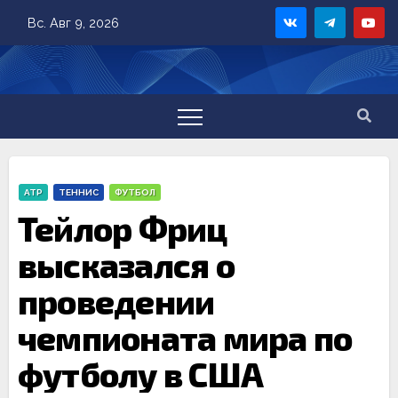
Skip
Вс. Авг 9, 2026
to
content
ATP
ТЕННИС
ФУТБОЛ
Тейлор Фриц
высказался о
проведении
чемпионата мира по
футболу в США