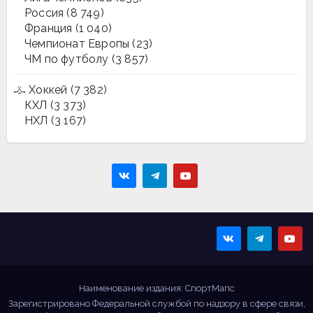
Россия
(8 749)
Франция
(1 040)
Чемпионат Европы
(23)
ЧМ по футболу
(3 857)
Хоккей
(7 382)
КХЛ
(3 373)
НХЛ
(3 167)
Sportmaps
Главные спортивные
новости!
Наименование издания: СпортМапс
Зарегистрировано Федеральной службой по надзору в сфере связи,