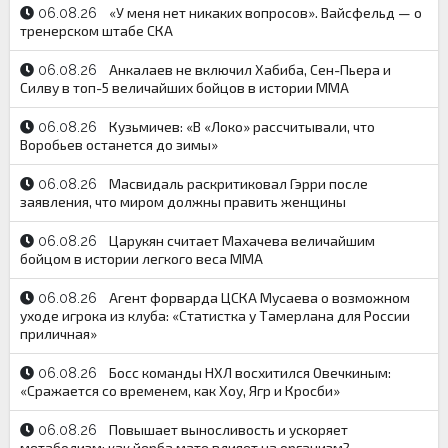
«У меня нет никаких вопросов». Вайсфельд — о
06.08.26
тренерском штабе СКА
Анкалаев не включил Хабиба, Сен-Пьера и
06.08.26
Силву в топ-5 величайших бойцов в истории ММА
Кузьмичев: «В «Локо» рассчитывали, что
06.08.26
Воробьев останется до зимы»
Масвидаль раскритиковал Гэрри после
06.08.26
заявления, что миром должны править женщины
Царукян считает Махачева величайшим
06.08.26
бойцом в истории легкого веса ММА
Агент форварда ЦСКА Мусаева о возможном
06.08.26
уходе игрока из клуба: «Статистка у Тамерлана для России
приличная»
Босс команды НХЛ восхитился Овечкиным:
06.08.26
«Сражается со временем, как Хоу, Ягр и Кросби»
Повышает выносливость и ускоряет
06.08.26
метаболизм: как йерба мате влияет на организм?