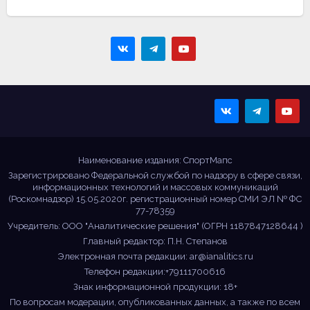
Sportmaps
Главные спортивные
новости!
Наименование издания: СпортМапс
Зарегистрировано Федеральной службой по надзору в сфере связи,
информационных технологий и массовых коммуникаций
(Роскомнадзор) 15.05.2020г. регистрационный номер СМИ ЭЛ № ФС
77-78359
Учредитель: ООО "Аналитические решения" (ОГРН 1187847128644 )
Главный редактор: П.Н. Степанов
Электронная почта редакции:
ar@ianalitics.ru
Телефон редакции:+79111700616
Знак информационной продукции: 18+
По вопросам модерации, опубликованных данных, а также по всем