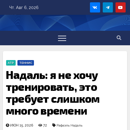
Skip
Чт. Авг 6, 2026
to
content
ATP
ТЕННИС
Надаль: я не хочу
тренировать, это
требует слишком
много времени
ИЮН 15, 2026
72
Рафаэль Надаль