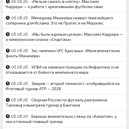
«Нельзя сажать в клетку». Массимо
06.08.26
Каррера — о работе с креативными футболистами
Менеджер Махачева назвал тяжелейшего
06.08.26
соперника для Ислама. Это не Пратес и не Моралес
«Мы были единым целым». Массимо Каррера —
06.08.26
о чемпионском сезоне «Спартака»
Экс-чемпион UFC Адесанья: «Меня впечатлили
06.08.26
финты Махачева»
УЕФА не изменил позицию по Инфантино и не
06.08.26
отказывается от бойкота чемпионата мира
Зверев — второй теннисист, отобравшийся на
06.08.26
Итоговый турнир ATP — 2026
Сборная России по футзалу разгромила
06.08.26
Таиланд и выиграла турнир в Бангкоке
Бериша: внимательно слежу за «Ахматом», у
06.08.26
них отличный главный тренер