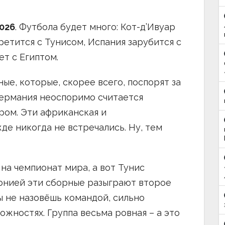
026
. Футбола будет много: Кот-д’Ивуар
ретится с Тунисом, Испания зарубится с
т с Египтом.
ные, которые, скорее всего, поспорят за
 Германия неоспоримо считается
ром. Эти африканская и
е никогда не встречались. Ну, тем
на чемпионат мира, а вот Тунис
онией эти сборные разыграют второе
ы не назовёшь командой, сильно
ожностях. Группа весьма ровная – а это