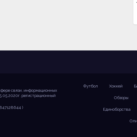
Футбол
Хоккей
Б
сфере связи, информационных
5.05.2020г. регистрационный
Обзоры
847128644 )
Единоборства
Оли