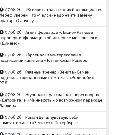
«Вселяет страх в своих болельщиков».
07.08.26
Лебеф уверен, что «Челси» надо найти замену
вратарю Санчесу
Агент форварда «Лацио» Раткова
07.08.26
опроверг информацию об интересе московского
«Динамо»
«Арсенал» заинтересован в
07.08.26
подписании капитана «Тоттенхэма» Ромеро
Главный тренер «Зенита» Семак
07.08.26
поделился ожиданиями от матча с «Родиной» в
РПЛ
Журналист рассказал о переговорах
07.08.26
«Детройта» и «Миннесоты» о возможном переходе
Ларкина
Роман Вега: чувствую себя
07.08.26
замечательно в «Зените» и Петербурге
Защитник «Зенита» Вега поделился
07.08.26