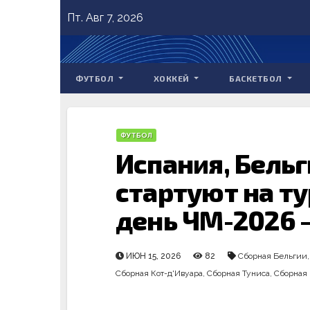
Skip
Пт. Авг 7, 2026
to
content
ФУТБОЛ
ХОККЕЙ
БАСКЕТБОЛ
ФУТБОЛ
Испания, Бель
стартуют на т
день ЧМ-2026 
ИЮН 15, 2026
82
Сборная Бельгии
Сборная Кот-д'Ивуара
,
Сборная Туниса
,
Сборная