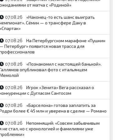
ожиданиями от матча с «Родиной»
«Наконец-то есть шанс выиграть
07.08.26
чемпионат». Сёмин — о трансфере Даку в
«Спартак»
На Петербургском марафоне «Пушкин
07.08.26
— Петербург» появится новая трасса для
профессионалов
«Познакомил с настоящей банькой».
07.08.26
Галлямов опубликовал фото с итальянцем
Мемолой
Игрок «Зенита» Вега рассказал о
07.08.26
конкуренции с Дугласом Сантосом
«Барселона» готова заплатить за
07.08.26
Родри более € 45 млн и уверена в сделке — Романо
Непомнящий: «Совсем забывчивым
07.08.26
я не стал, но с хронологией и фамилиями уже
проблемки»