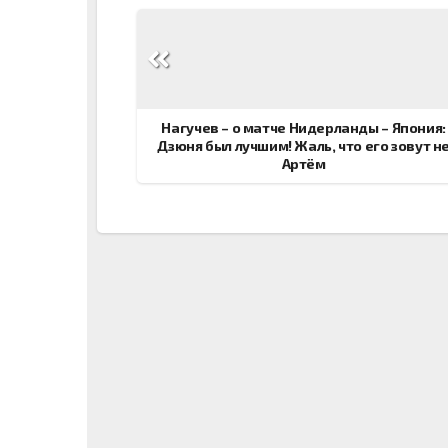
Навигация
по
записям
Нагучев – о матче Нидерланды – Япония:
Дзюня был лучшим! Жаль, что его зовут н
Артём