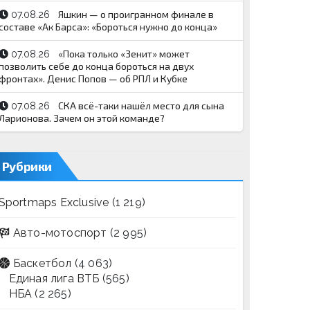
Яшкин — о проигранном финале в
07.08.26
составе «Ак Барса»: «Бороться нужно до конца»
«Пока только «Зенит» может
07.08.26
позволить себе до конца бороться на двух
фронтах». Денис Попов — об РПЛ и Кубке
СКА всё-таки нашёл место для сына
07.08.26
Ларионова. Зачем он этой команде?
Рубрики
Sportmaps Exclusive
(1 219)
Авто-мотоспорт
(2 995)
Баскетбол
(4 063)
Единая лига ВТБ
(565)
НБА
(2 265)