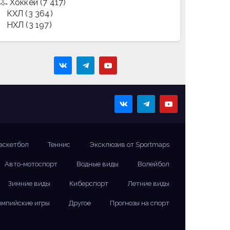
Хоккей
(7 417)
КХЛ
(3 364)
НХЛ
(3 197)
аскетбол
Теннис
Эксклюзив от Sportmaps
Авто-мотоспорт
Водные виды
Волейбол
Зимние виды
Киберспорт
Летние виды
мпийские игры
Другое
Прогнозы на спорт