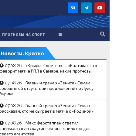
ПРОГНОЗЫ НА СПОРТ
Новости. Кратко
«Крылья Советов» — «Балтика»: кто
07.08.26
фаворит матча РПЛ в Самаре, какие прогнозы
Главный тренер «Зенита» Семак
07.08.26
сообщил об отсутствии предложений по Луису
Энрике
Главный тренер «Зенита» Семак
07.08.26
рассказал, кто не сыграет в матче с «Родиной»
Макс Ферстаппен ответил,
07.08.26
занимается ли скаутингом юных пилотов для
своего агентства