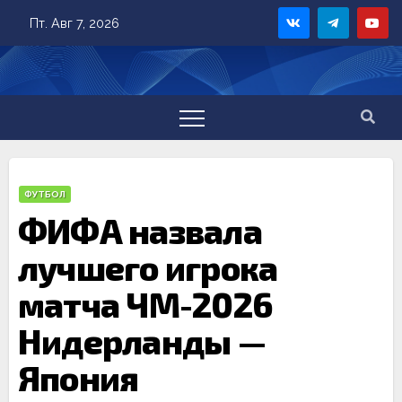
Skip
Пт. Авг 7, 2026
to
content
ФУТБОЛ
ФИФА назвала
лучшего игрока
матча ЧМ-2026
Нидерланды —
Япония