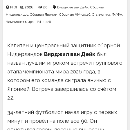
ИЮН 15, 2026
90
Вирджил ван Дейк
,
Сборная
Нидерландов
,
Сборная Японии
,
Сборные ЧМ-2026
,
Статистика
,
ФИФА
,
Чемпионат мира
,
ЧМ-2026
Капитан и центральный защитник сборной
Нидерландов
Вирджил ван Дейк
был
назван лучшим игроком встречи группового
этапа чемпионата мира 2026 года, в
котором его команда сыграла вничью с
Японией. Встреча завершилась со счётом
2:2.
34-летний футболист начал игру с первых
минут и провёл на поле все 90. Он
отметился голом, восемью выносами,