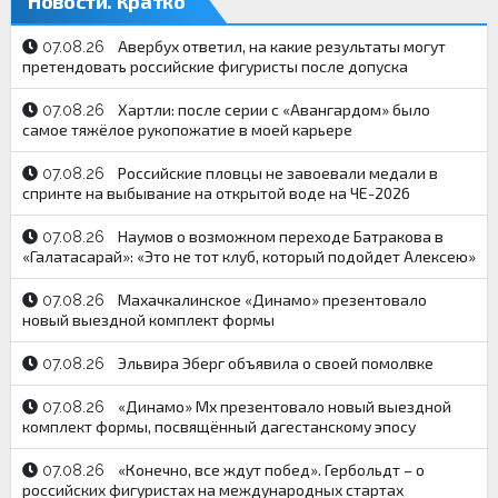
Новости. Кратко
Авербух ответил, на какие результаты могут
07.08.26
претендовать российские фигуристы после допуска
Хартли: после серии с «Авангардом» было
07.08.26
самое тяжёлое рукопожатие в моей карьере
Российские пловцы не завоевали медали в
07.08.26
спринте на выбывание на открытой воде на ЧЕ-2026
Наумов о возможном переходе Батракова в
07.08.26
«Галатасарай»: «Это не тот клуб, который подойдет Алексею»
Махачкалинское «Динамо» презентовало
07.08.26
новый выездной комплект формы
Эльвира Эберг объявила о своей помолвке
07.08.26
«Динамо» Мх презентовало новый выездной
07.08.26
комплект формы, посвящённый дагестанскому эпосу
«Конечно, все ждут побед». Гербольдт – о
07.08.26
российских фигуристах на международных стартах