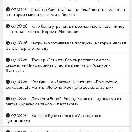
Вальтер Уокер назвал величайшего тяжеловеса
07.08.26
в истории смешанных единоборств
«Это была утраченная возможность». Де Минор
07.08.26
— о поражении от Норри в Монреале
Нутрициолог назвала продукты, которые нельзя
07.08.26
есть в жаркую погоду
Тренер «Зенита» Семак рассказал о том,
07.08.26
сможет ли Нино принять участие в матче с «Родиной»
9 августа
Хартли — о «багаже Никитина»: «Полностью
07.08.26
согласен. До меня в «Локомотиве» уже все выстроили»
Дмитрий Воробьёв поделился ожиданиями от
07.08.26
матча «Краснодара» со «Спартаком»
Хольгер Руне снялся с «Мастерса» в
07.08.26
Цинциннати