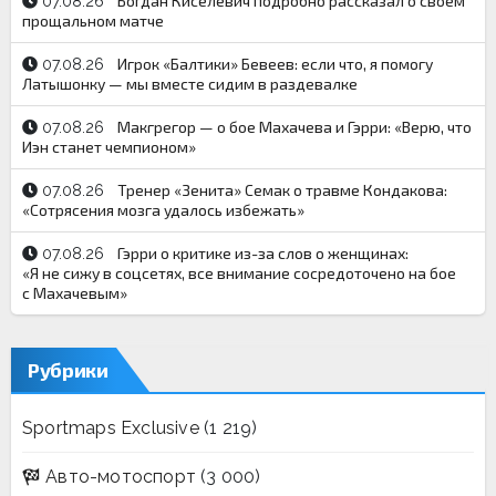
Богдан Киселевич подробно рассказал о своём
07.08.26
прощальном матче
Игрок «Балтики» Бевеев: если что, я помогу
07.08.26
Латышонку — мы вместе сидим в раздевалке
Макгрегор — о бое Махачева и Гэрри: «Верю, что
07.08.26
Иэн станет чемпионом»
Тренер «Зенита» Семак о травме Кондакова:
07.08.26
«Сотрясения мозга удалось избежать»
Гэрри о критике из-за слов о женщинах:
07.08.26
«Я не сижу в соцсетях, все внимание сосредоточено на бое
с Махачевым»
Рубрики
Sportmaps Exclusive
(1 219)
Авто-мотоспорт
(3 000)