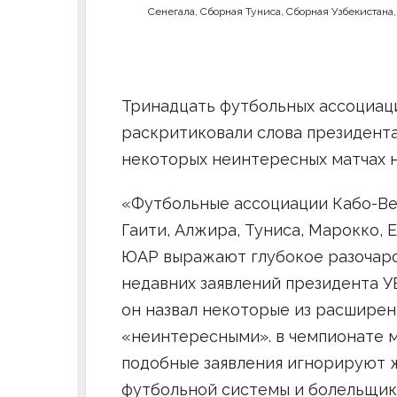
Сенегала
,
Сборная Туниса
,
Сборная Узбекистана
Тринадцать футбольных ассоциац
раскритиковали слова президент
некоторых неинтересных матчах н
«Футбольные ассоциации Кабо-Вер
Гаити, Алжира, Туниса, Марокко, Е
ЮАР выражают глубокое разочар
недавних заявлений президента У
он назвал некоторые из расшире
«неинтересными». в чемпионате м
подобные заявления игнорируют 
футбольной системы и болельщико