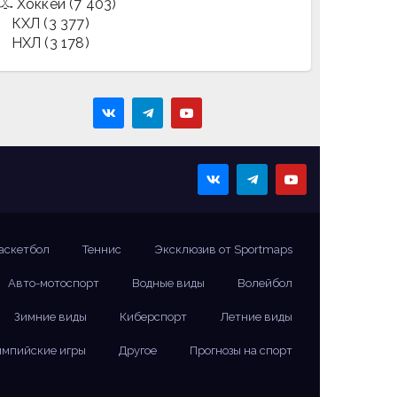
Хоккей
(7 403)
КХЛ
(3 377)
НХЛ
(3 178)
аскетбол
Теннис
Эксклюзив от Sportmaps
Авто-мотоспорт
Водные виды
Волейбол
Зимние виды
Киберспорт
Летние виды
мпийские игры
Другое
Прогнозы на спорт