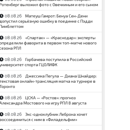
Ротенберг выложил фото с Овечкиным и его сыном
Матеуш Гамрот: Бенуа Сен-Дени
08.08.26
допустил серьёзную ошибку в поединке с Пэдди
Пимблеттом
«Спартак» — «Краснодар»: эксперты
08.08.26
определили фаворита в первом топ-матче нового
сезона РПЛ
Горбачева поступила в Российский
08.08.26
университет спорта ГЦОЛИФК
Джессика Пегула — Диана Шнайдер:
08.08.26
текстовая онлайн-трансляция матча на турнире в
Торонто
ЦСКА — «Ростов»: прогноз
08.08.26
Александра Мостового на игру РПЛ 8 августа
Экс-одноклубник Леброна хочет
08.08.26
воссоединиться с ним в «Филадельфии»