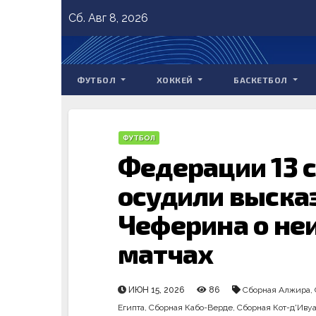
Skip
Сб. Авг 8, 2026
to
content
ФУТБОЛ
ХОККЕЙ
БАСКЕТБОЛ
ФУТБОЛ
Федерации 13 
осудили выска
Чеферина о не
матчах
ИЮН 15, 2026
86
Сборная Алжира
,
Египта
,
Сборная Кабо-Верде
,
Сборная Кот-д'Иву