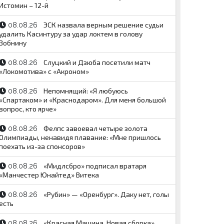
Истомин – 12-й
ЭСК назвала верным решение судьи
08.08.26
удалить Касинтуру за удар локтем в голову
Зобнину
Слуцкий и Дзюба посетили матч
08.08.26
«Локомотива» с «Акроном»
Непомнящий: «Я любуюсь
08.08.26
«Спартаком» и «Краснодаром». Для меня большой
вопрос, кто ярче»
Фелпс завоевал четыре золота
08.08.26
Олимпиады, ненавидя плавание: «Мне пришлось
поехать из-за спонсоров»
«Мидлсбро» подписал вратаря
08.08.26
«Манчестер Юнайтед» Витека
«Рубин» — «Оренбург». Даку нет, голы
08.08.26
есть
«Красная Машина. Новая сборка».
08.08.26