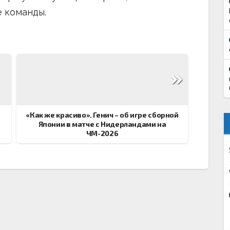
е команды.
«Как же красиво». Генич – об игре сборной
Японии в матче с Нидерландами на
ЧМ-2026