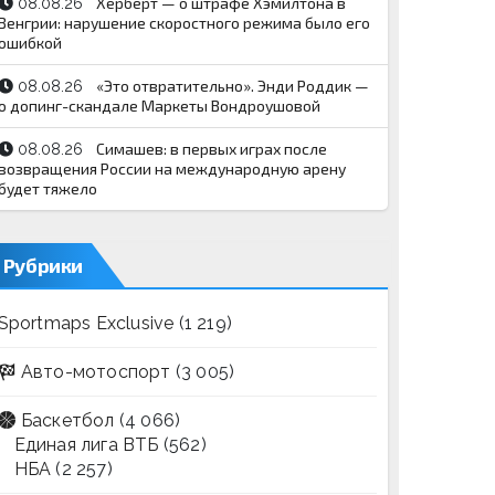
Херберт — о штрафе Хэмилтона в
08.08.26
Венгрии: нарушение скоростного режима было его
ошибкой
«Это отвратительно». Энди Роддик —
08.08.26
о допинг-скандале Маркеты Вондроушовой
Симашев: в первых играх после
08.08.26
возвращения России на международную арену
будет тяжело
Рубрики
Sportmaps Exclusive
(1 219)
Авто-мотоспорт
(3 005)
Баскетбол
(4 066)
Единая лига ВТБ
(562)
НБА
(2 257)