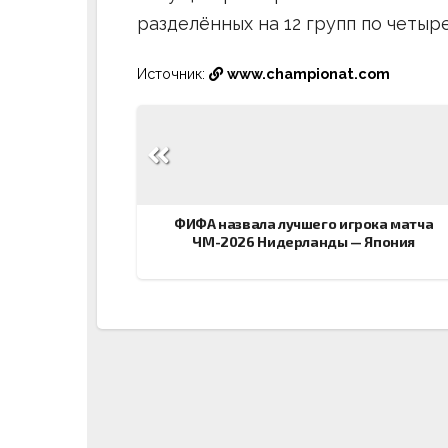
разделённых на 12 групп по четыр
Источник:
www.championat.com
Навигация
по
записям
ФИФА назвала лучшего игрока матча
ЧМ-2026 Нидерланды — Япония