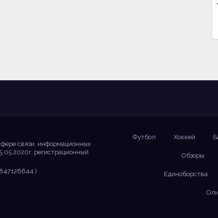
Футбол
Хоккей
Б
сфере связи, информационных
5.05.2020г. регистрационный
Обзоры
847128644 )
Единоборства
Оли