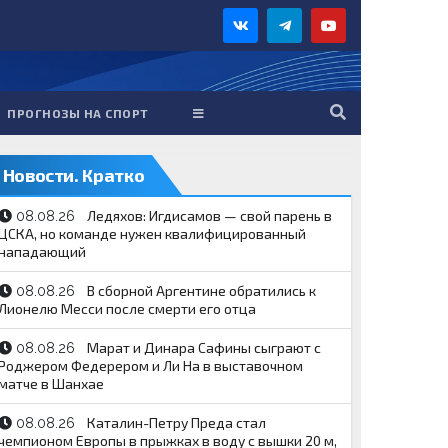
ПРОГНОЗЫ НА СПОРТ
Новости. Кратко
Ледяхов: Игдисамов — свой парень в
08.08.26
ЦСКА, но команде нужен квалифицированный
нападающий
В сборной Аргентине обратились к
08.08.26
Лионелю Месси после смерти его отца
Марат и Динара Сафины сыграют с
08.08.26
Роджером Федерером и Ли На в выставочном
матче в Шанхае
Каталин-Петру Преда стал
08.08.26
чемпионом Европы в прыжках в воду с вышки 20 м,