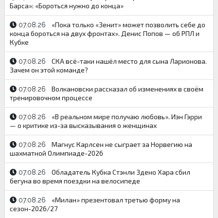
Барса»: «Бороться нужно до конца»
«Пока только «Зенит» может позволить себе до
07.08.26
конца бороться на двух фронтах». Денис Попов — об РПЛ и
Кубке
СКА всё-таки нашёл место для сына Ларионова.
07.08.26
Зачем он этой команде?
Волкановски рассказал об изменениях в своём
07.08.26
тренировочном процессе
«В реальном мире получаю любовь». Иэн Гэрри
07.08.26
— о критике из-за высказывания о женщинах
Магнус Карлсен не сыграет за Норвегию на
07.08.26
шахматной Олимпиаде-2026
Обладатель Кубка Стэнли Здено Хара сбил
07.08.26
бегуна во время поездки на велосипеде
«Милан» презентовал третью форму на
07.08.26
сезон-2026/27