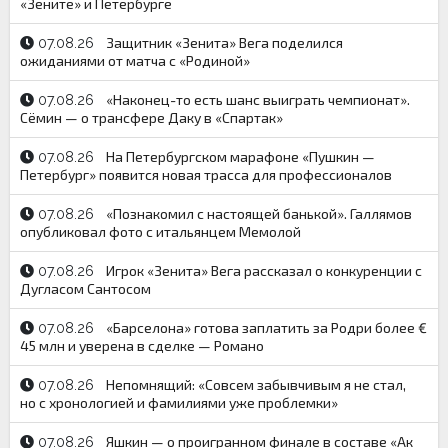
«Зените» и Петербурге
Защитник «Зенита» Вега поделился
07.08.26
ожиданиями от матча с «Родиной»
«Наконец-то есть шанс выиграть чемпионат».
07.08.26
Сёмин — о трансфере Даку в «Спартак»
На Петербургском марафоне «Пушкин —
07.08.26
Петербург» появится новая трасса для профессионалов
«Познакомил с настоящей банькой». Галлямов
07.08.26
опубликовал фото с итальянцем Мемолой
Игрок «Зенита» Вега рассказал о конкуренции с
07.08.26
Дугласом Сантосом
«Барселона» готова заплатить за Родри более €
07.08.26
45 млн и уверена в сделке — Романо
Непомнящий: «Совсем забывчивым я не стал,
07.08.26
но с хронологией и фамилиями уже проблемки»
Яшкин — о проигранном финале в составе «Ак
07.08.26