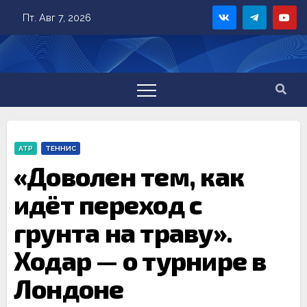
Skip
Пт. Авг 7, 2026
to
content
ATP
ТЕННИС
«Доволен тем, как
идёт переход с
грунта на траву».
Ходар — о турнире в
Лондоне