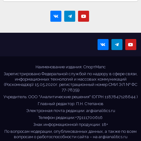
Sportmaps
Главные спортивные
новости!
Наименование издания: СпортМапс
Зарегистрировано Федеральной службой по надзору в сфере связи,
информационных технологий и массовых коммуникаций
(Роскомнадзор) 15.05.2020г. регистрационный номер СМИ ЭЛ № ФС
77-78359
Учредитель: ООО "Аналитические решения" (ОГРН 1187847128644 )
Главный редактор: П.Н. Степанов
Электронная почта редакции:
ar@ianalitics.ru
Телефон редакции:+79111700616
Знак информационной продукции: 18+
По вопросам модерации, опубликованных данных, а также по всем
вопросам о работоспособности сайта – на
ar@ianalitics.ru