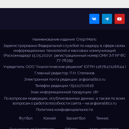
Sportmaps
Главные спортивные
новости!
Наименование издания: СпортМапс
Зарегистрировано Федеральной службой по надзору в сфере связи,
информационных технологий и массовых коммуникаций
(Роскомнадзор) 15.05.2020г. регистрационный номер СМИ ЭЛ № ФС
77-78359
Учредитель: ООО "Аналитические решения" (ОГРН 1187847128644 )
Главный редактор: П.Н. Степанов
Электронная почта редакции:
ar@ianalitics.ru
Телефон редакции:+79111700616
Знак информационной продукции: 18+
По вопросам модерации, опубликованных данных, а также по всем
вопросам о работоспособности сайта – на
ar@ianalitics.ru
Политика конфиденциальности
Футбол
Хоккей
Баскетбол
Теннис