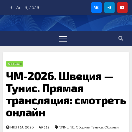
Skip
Чт. Авг 6, 2026
to
content
ФУТБОЛ
ЧМ-2026. Швеция —
Тунис. Прямая
трансляция: смотреть
онлайн
ИЮН 15, 2026
112
WINLINE
,
Сборная Туниса
,
Сборная