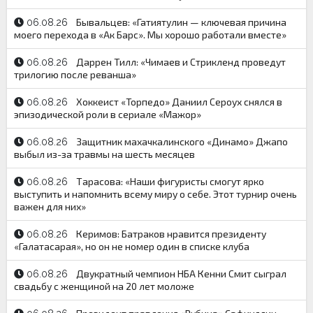
Бывальцев: «Гатиятулин — ключевая причина
06.08.26
моего перехода в «Ак Барс». Мы хорошо работали вместе»
Даррен Тилл: «Чимаев и Стрикленд проведут
06.08.26
трилогию после реванша»
Хоккеист «Торпедо» Даниил Сероух снялся в
06.08.26
эпизодической роли в сериале «Мажор»
Защитник махачкалинского «Динамо» Джапо
06.08.26
выбыл из-за травмы на шесть месяцев
Тарасова: «Наши фигуристы смогут ярко
06.08.26
выступить и напомнить всему миру о себе. Этот турнир очень
важен для них»
Керимов: Батраков нравится президенту
06.08.26
«Галатасарая», но он не номер один в списке клуба
Двукратный чемпион НБА Кенни Смит сыграл
06.08.26
свадьбу с женщиной на 20 лет моложе