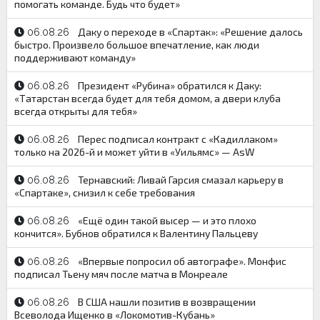
помогать команде. Будь что будет»
Даку о переходе в «Спартак»: «Решение далось
06.08.26
быстро. Произвело большое впечатление, как люди
поддерживают команду»
Президент «Рубина» обратился к Даку:
06.08.26
«Татарстан всегда будет для тебя домом, а двери клуба
всегда открыты для тебя»
Перес подписал контракт с «Кадиллаком»
06.08.26
только на 2026-й и может уйти в «Уильямс» — AsW
Тернавский: Ливай Гарсия смазал карьеру в
06.08.26
«Спартаке», снизил к себе требования
«Ещё один такой высер — и это плохо
06.08.26
кончится». Бубнов обратился к Валентину Пальцеву
«Впервые попросил об автографе». Монфис
06.08.26
подписал Тьену мяч после матча в Монреале
В США нашли позитив в возвращении
06.08.26
Всеволода Ищенко в «Локомотив-Кубань»