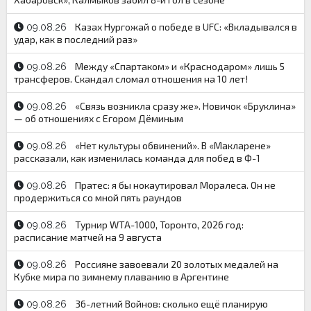
Казах Нургожай о победе в UFC: «Вкладывался в
09.08.26
удар, как в последний раз»
Между «Спартаком» и «Краснодаром» лишь 5
09.08.26
трансферов. Скандал сломал отношения на 10 лет!
«Связь возникла сразу же». Новичок «Бруклина»
09.08.26
— об отношениях с Егором Дёминым
«Нет культуры обвинений». В «Макларене»
09.08.26
рассказали, как изменилась команда для побед в Ф-1
Пратес: я бы нокаутировал Моралеса. Он не
09.08.26
продержиться со мной пять раундов
Турнир WTA-1000, Торонто, 2026 год:
09.08.26
расписание матчей на 9 августа
Россияне завоевали 20 золотых медалей на
09.08.26
Кубке мира по зимнему плаванию в Аргентине
36-летний Войнов: сколько ещё планирую
09.08.26