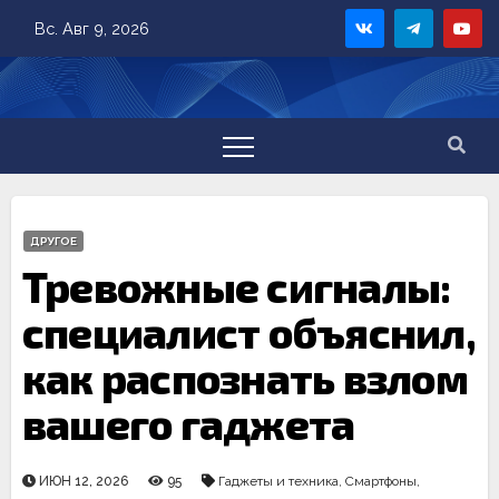
Skip
Вс. Авг 9, 2026
to
content
ДРУГОЕ
Тревожные сигналы:
специалист объяснил,
как распознать взлом
вашего гаджета
ИЮН 12, 2026
95
Гаджеты и техника
,
Смартфоны
,