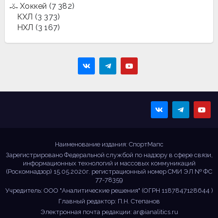
Хоккей
(7 382)
КХЛ
(3 373)
НХЛ
(3 167)
Sportmaps
Главные спортивные
новости!
Наименование издания: СпортМапс
Зарегистрировано Федеральной службой по надзору в сфере связи,
информационных технологий и массовых коммуникаций
(Роскомнадзор) 15.05.2020г. регистрационный номер СМИ ЭЛ № ФС
77-78359
Учредитель: ООО "Аналитические решения" (ОГРН 1187847128644 )
Главный редактор: П.Н. Степанов
Электронная почта редакции:
ar@ianalitics.ru