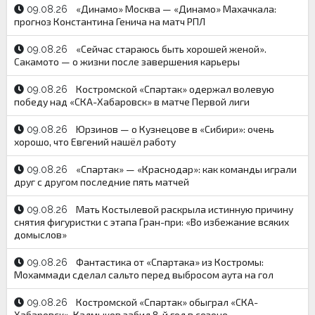
«Динамо» Москва — «Динамо» Махачкала:
09.08.26
прогноз Константина Генича на матч РПЛ
«Сейчас стараюсь быть хорошей женой».
09.08.26
Сакамото — о жизни после завершения карьеры
Костромской «Спартак» одержал волевую
09.08.26
победу над «СКА-Хабаровск» в матче Первой лиги
Юрзинов — о Кузнецове в «Сибири»: очень
09.08.26
хорошо, что Евгений нашёл работу
«Спартак» — «Краснодар»: как команды играли
09.08.26
друг с другом последние пять матчей
Мать Костылевой раскрыла истинную причину
09.08.26
снятия фигуристки с этапа Гран-при: «Во избежание всяких
домыслов»
Фантастика от «Спартака» из Костромы:
09.08.26
Мохаммади сделал сальто перед выбросом аута на гол
Костромской «Спартак» обыграл «СКА-
09.08.26
Хабаровск», Калмыков забил 8-й гол в сезоне