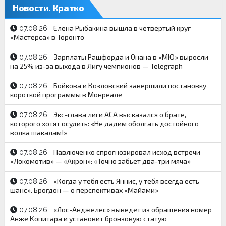
Новости. Кратко
Елена Рыбакина вышла в четвёртый круг
07.08.26
«Мастерса» в Торонто
Зарплаты Рашфорда и Онана в «МЮ» выросли
07.08.26
на 25% из-за выхода в Лигу чемпионов — Telegraph
Бойкова и Козловский завершили постановку
07.08.26
короткой программы в Монреале
Экс-глава лиги ACA высказался о брате,
07.08.26
которого хотят осудить: «Не дадим оболгать достойного
волка шакалам!»
Павлюченко спрогнозировал исход встречи
07.08.26
«Локомотив» — «Акрон»: «Точно забьет два-три мяча»
«Когда у тебя есть Яннис, у тебя всегда есть
07.08.26
шанс». Брогдон — о перспективах «Майами»
«Лос-Анджелес» выведет из обращения номер
07.08.26
Анже Копитара и установит бронзовую статую