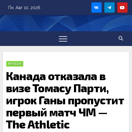
Skip
Пн. Авг 10, 2026
to
content
ФУТБОЛ
Канада отказала в
визе Томасу Парти,
игрок Ганы пропустит
первый матч ЧМ —
The Athletic