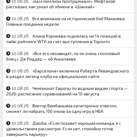
«Был миллион пропущенных». Мифтахов
10.08.26
рассказал, как узнал об обмене в «Шанхай»
Всё внимание на исторический бой Махачева.
10.08.26
Главные поединки недели
Алина Корнеева поднялась на 14 позиций в
10.08.26
лайв-рейтинге WTA за счёт выступления в Торонто
«Все его ненавидят, но он очень скилловый
10.08.26
боец». Де Риддер — об Анкалаеве
«Барселона» включила Роберта Левандовского
10.08.26
в раздел легенд клуба на официальном сайте
Чемпионат Европы по водным видам спорта —
10.08.26
2026: расписание соревнований на 10 августа
Виктор Вембаньяма категорично ответил,
10.08.26
сможет ли набрать 100 очков за одну игру в НБА
Дзюба: «Если позовет хорошая команда, я с
10.08.26
удовольствием рассмотрю. Если нет, спокойно готов
завершить карьеру»