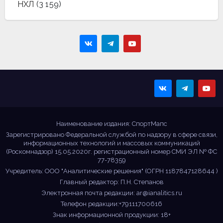
НХЛ
(3 159)
Sportmaps
Главные спортивные
новости!
Наименование издания: СпортМапс
Зарегистрировано Федеральной службой по надзору в сфере связи,
информационных технологий и массовых коммуникаций
(Роскомнадзор) 15.05.2020г. регистрационный номер СМИ ЭЛ № ФС
77-78359
Учредитель: ООО "Аналитические решения" (ОГРН 1187847128644 )
Главный редактор: П.Н. Степанов
Электронная почта редакции:
ar@ianalitics.ru
Телефон редакции:+79111700616
Знак информационной продукции: 18+