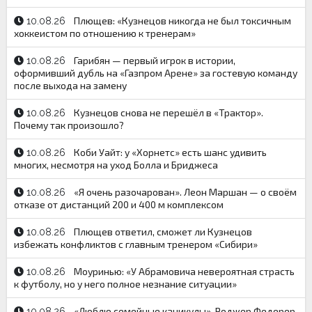
Плющев: «Кузнецов никогда не был токсичным
10.08.26
хоккеистом по отношению к тренерам»
Гарибян — первый игрок в истории,
10.08.26
оформивший дубль на «Газпром Арене» за гостевую команду
после выхода на замену
Кузнецов снова не перешёл в «Трактор».
10.08.26
Почему так произошло?
Коби Уайт: у «Хорнетс» есть шанс удивить
10.08.26
многих, несмотря на уход Болла и Бриджеса
«Я очень разочарован». Леон Маршан — о своём
10.08.26
отказе от дистанций 200 и 400 м комплексом
Плющев ответил, сможет ли Кузнецов
10.08.26
избежать конфликтов с главным тренером «Сибири»
Моуринью: «У Абрамовича невероятная страсть
10.08.26
к футболу, но у него полное незнание ситуации»
«Люблю семейные каникулы». Роджер Федерер
10.08.26