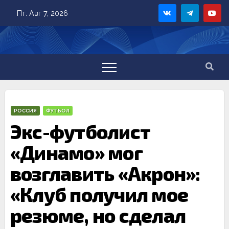
Skip
Пт. Авг 7, 2026
to
content
РОССИЯ
ФУТБОЛ
Экс-футболист
«Динамо» мог
возглавить «Акрон»:
«Клуб получил мое
резюме, но сделал