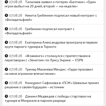
Талалаев заявил о потерях «Балтики»: «Один
07.08.26
игрок выбыл на 20 дней, второй — на неделю»
Никита Гребёнкин подписал новый контракт с
07.08.26
«Филадельфией»
Гребенкин подписал контракт с
07.08.26
«Филадельфией»
Екатерина Александрова проиграла в первом
07.08.26
круге парного турнира в Торонто
«Фламенго» столкнулся с препятствием в
07.08.26
переговорах с «Зенитом» по Луису Энрике — ESPN
Тренер Махачева Мендес: «Гэрри произвел
07.08.26
на меня огромное впечатление»
Конкурент Сафонова в «ПСЖ» Шевалье принял
07.08.26
решение о своём будущем – источник
Даниил Медведев с победы стартовал на
07.08.26
турнире в Монреале в парном разряде