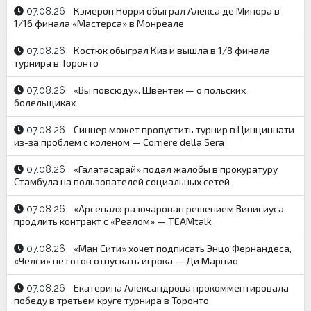
Кэмерон Норри обыграл Алекса де Минора в
07.08.26
1/16 финала «Мастерса» в Монреале
Костюк обыграл Киз и вышла в 1/8 финала
07.08.26
турнира в Торонто
«Вы повсюду». Швёнтек — о польских
07.08.26
болельщиках
Синнер может пропустить турнир в Цинциннати
07.08.26
из-за проблем с коленом — Corriere della Sera
«Галатасарай» подал жалобы в прокуратуру
07.08.26
Стамбула на пользователей социальных сетей
«Арсенал» разочарован решением Винисиуса
07.08.26
продлить контракт с «Реалом» — TEAMtalk
«Ман Сити» хочет подписать Энцо Фернандеса,
07.08.26
«Челси» не готов отпускать игрока — Ди Марцио
Екатерина Александрова прокомментировала
07.08.26
победу в третьем круге турнира в Торонто