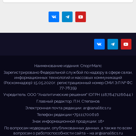
Sportmaps
Главные спортивные
новости!
Наименование издания: СпортМапс
Зарегистрировано Федеральной службой по надзору в сфере связи,
информационных технологий и массовых коммуникаций
(Роскомнадзор) 15.05.2020г. регистрационный номер СМИ ЭЛ № ФС
77-78359
Учредитель: ООО "Аналитические решения" (ОГРН 1187847128644 )
Главный редактор: П.Н. Степанов
Электронная почта редакции:
ar@ianalitics.ru
Телефон редакции:+79111700616
Знак информационной продукции: 18+
По вопросам модерации, опубликованных данных, а также по всем
вопросам о работоспособности сайта – на
ar@ianalitics.ru