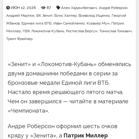
ИЮН 12, 2026
87
Ален Хаджибегович
,
Андре Роберсон
,
Андрей Мартюк
,
БК Зенит
,
Винс Хантер
,
Всеволод Ищенко
,
Георгий
Жбанов
,
Единая лига ВТБ
,
Иван Самойленко
,
Ксавьер Мун
,
Патрик
Миллер
,
ПБК Локомотив-Кубань
,
Ростислав Вергун
,
Томислав Томович
,
Трент Фрейзер
«Зенит» и «Локомотив-Кубань» обменялись
двумя домашними победами в серии за
бронзовые медали Единой лиги ВТБ.
Настало время решающего пятого матча.
Чем он завершился — читайте в материале
«Чемпионата».
Андре Роберсон оформил шесть очков
кряду у «Зенита», а
Патрик Миллер