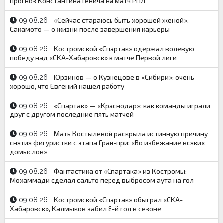
прогноз Константина Генича на матч РПЛ
«Сейчас стараюсь быть хорошей женой».
09.08.26
Сакамото — о жизни после завершения карьеры
Костромской «Спартак» одержал волевую
09.08.26
победу над «СКА-Хабаровск» в матче Первой лиги
Юрзинов — о Кузнецове в «Сибири»: очень
09.08.26
хорошо, что Евгений нашёл работу
«Спартак» — «Краснодар»: как команды играли
09.08.26
друг с другом последние пять матчей
Мать Костылевой раскрыла истинную причину
09.08.26
снятия фигуристки с этапа Гран-при: «Во избежание всяких
домыслов»
Фантастика от «Спартака» из Костромы:
09.08.26
Мохаммади сделал сальто перед выбросом аута на гол
Костромской «Спартак» обыграл «СКА-
09.08.26
Хабаровск», Калмыков забил 8-й гол в сезоне