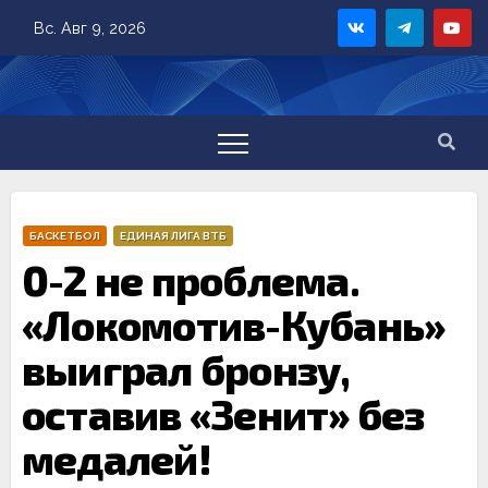
Skip
Вс. Авг 9, 2026
to
content
БАСКЕТБОЛ
ЕДИНАЯ ЛИГА ВТБ
0-2 не проблема.
«Локомотив-Кубань»
выиграл бронзу,
оставив «Зенит» без
медалей!