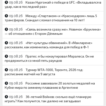
Казах Нургожай о победе в UFC: «Вкладывался в
09.08.26
удар, как в последний раз»
Между «Спартаком» и «Краснодаром» лишь 5
09.08.26
трансферов. Скандал сломал отношения на 10 лет!
«Связь возникла сразу же». Новичок «Бруклина»
09.08.26
— об отношениях с Егором Дёминым
«Нет культуры обвинений». В «Макларене»
09.08.26
рассказали, как изменилась команда для побед в Ф-1
Пратес: я бы нокаутировал Моралеса. Он не
09.08.26
продержиться со мной пять раундов
Турнир WTA-1000, Торонто, 2026 год:
09.08.26
расписание матчей на 9 августа
Россияне завоевали 20 золотых медалей на
09.08.26
Кубке мира по зимнему плаванию в Аргентине
36-летний Войнов: сколько ещё планирую
09.08.26
играть? Как получится, так далеко не загадывал