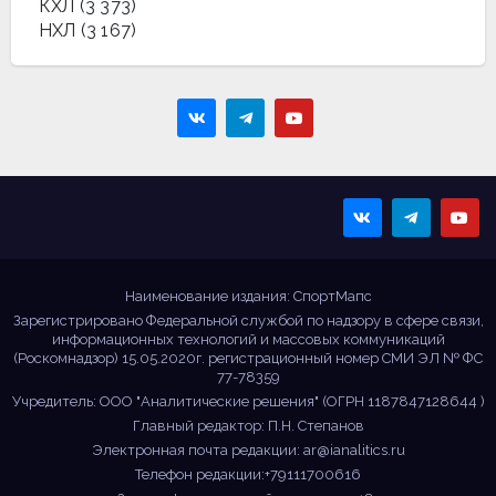
КХЛ
(3 373)
НХЛ
(3 167)
Sportmaps
Главные спортивные
новости!
Наименование издания: СпортМапс
Зарегистрировано Федеральной службой по надзору в сфере связи,
информационных технологий и массовых коммуникаций
(Роскомнадзор) 15.05.2020г. регистрационный номер СМИ ЭЛ № ФС
77-78359
Учредитель: ООО "Аналитические решения" (ОГРН 1187847128644 )
Главный редактор: П.Н. Степанов
Электронная почта редакции:
ar@ianalitics.ru
Телефон редакции:+79111700616