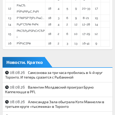
РљСЂ.
12
18
4
5
9
20-33
17
РЎРѕРІРµС‚РѕРІ
13
Р”РёРЅР°РјРѕ РњС…
18
3
6
9
8-21
15
14
РџР°СЂРё РќРќ
18
4
2
12
12-28
14
РћСЂРµРЅР±СѓСЂР
15
18
2
6
10
17-29
12
і
16
РЎРѕС‡Рё
18
2
3
13
16-41
9
Новости. Кратко
Самсонова за три часа пробилась в 4-й круг
08.08.26
Торонто. И теперь сразится с Рыбакиной
Валентин Молдавский проиграл Бруно
08.08.26
Каппелоцце в PFL
Александра Эала обыграла Кэти Макнелли в
08.08.26
третьем круге «тысячника» в Торонто