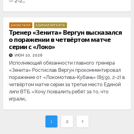
— 2-2.…
БАСКЕТБОЛ
ЕДИНАЯ ЛИГА ВТБ
Тренер «Зенита» Вергун высказался
о поражении в четвёртом матче
серии с «Локо»
ИЮН 10, 2026
Исполняющий обязанности главного тренера
«Зенита» Ростислав Вергун прокомментировал
поражение от «Локомотива-Кубань» (85:91, 2-2) в
четвёртом матче серии за третье место Единой
лиги ВТБ. «Хочу похвалить ребят за то, что
играли…
Навигация
1
2
по