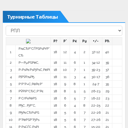
записям
Турнирные Таблицы
Р?
Р’
Рќ
Рџ
+/-
Рћ
РљСЂР°СЃРЅРѕРґР°
1
18
12
4
2
37-12
40
СЂ
2
Р—РµРЅРёС‚
18
11
6
1
34-12
39
3
Р›РѕРєРѕРјРѕС‚РёРІ
18
10
7
1
39-23
37
4
Р¦РЎРљРђ
18
11
3
4
30-17
36
5
Р‘Р°Р»С‚РёРєР°
18
9
8
1
24-7
35
6
РЎРїР°СЂС‚Р°Рє
18
8
5
5
26-23
29
7
Р СѓР±РёРЅ
18
6
5
7
16-22
23
8
РђС…РјР°С‚
18
6
4
8
22-25
22
9
РђРєСЂРѕРЅ
18
5
6
7
22-26
21
10
Р”РёРЅР°РјРѕ
18
5
6
7
27-26
21
11
Р РѕСЃС‚РѕРІ
18
5
6
7
15-20
21