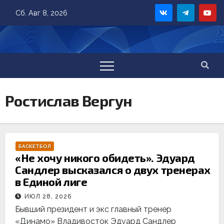
Skip
Сб. Авг 8, 2026
to
content
Ростислав Вергун
БАСКЕТБОЛ
«Не хочу никого обидеть». Эдуард
Сандлер высказался о двух тренерах
в Единой лиге
ИЮЛ 28, 2026
Бывший президент и экс главный тренер
«Динамо» Владивосток Эдуард Сандлер