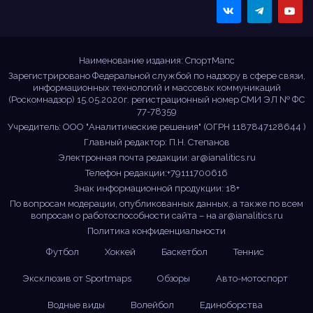
Sportmaps
Главные спортивные
новости!
Наименование издания: СпортМапс
Зарегистрировано Федеральной службой по надзору в сфере связи,
информационных технологий и массовых коммуникаций
(Роскомнадзор) 15.05.2020г. регистрационный номер СМИ ЭЛ № ФС
77-78359
Учредитель: ООО "Аналитические решения" (ОГРН 1187847128644 )
Главный редактор: П.Н. Степанов
Электронная почта редакции:
ar@ianalitics.ru
Телефон редакции:+79111700616
Знак информационной продукции: 18+
По вопросам модерации, опубликованных данных, а также по всем
вопросам о работоспособности сайта – на
ar@ianalitics.ru
Политика конфиденциальности
Футбол
Хоккей
Баскетбол
Теннис
Эксклюзив от Sportmaps
Обзоры
Авто-мотоспорт
Водные виды
Волейбол
Единоборства