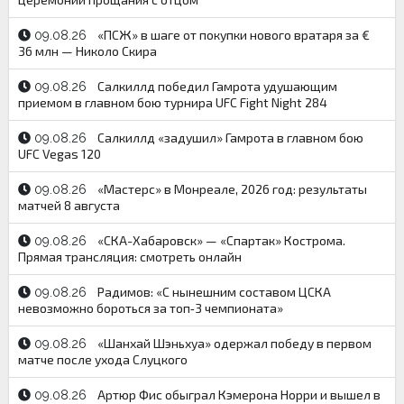
«ПСЖ» в шаге от покупки нового вратаря за €
09.08.26
36 млн — Николо Скира
Салкиллд победил Гамрота удушающим
09.08.26
приемом в главном бою турнира UFC Fight Night 284
Салкиллд «задушил» Гамрота в главном бою
09.08.26
UFC Vegas 120
«Мастерс» в Монреале, 2026 год: результаты
09.08.26
матчей 8 августа
«СКА-Хабаровск» — «Спартак» Кострома.
09.08.26
Прямая трансляция: смотреть онлайн
Радимов: «С нынешним составом ЦСКА
09.08.26
невозможно бороться за топ‑3 чемпионата»
«Шанхай Шэньхуа» одержал победу в первом
09.08.26
матче после ухода Слуцкого
Артюр Фис обыграл Кэмерона Норри и вышел в
09.08.26