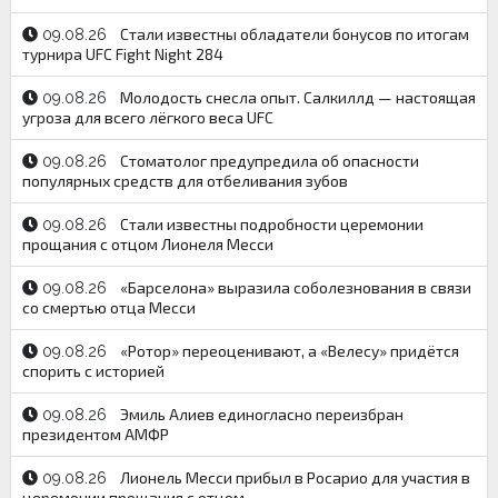
Стали известны обладатели бонусов по итогам
09.08.26
турнира UFC Fight Night 284
Молодость снесла опыт. Салкиллд — настоящая
09.08.26
угроза для всего лёгкого веса UFC
Стоматолог предупредила об опасности
09.08.26
популярных средств для отбеливания зубов
Стали известны подробности церемонии
09.08.26
прощания с отцом Лионеля Месси
«Барселона» выразила соболезнования в связи
09.08.26
со смертью отца Месси
«Ротор» переоценивают, а «Велесу» придётся
09.08.26
спорить с историей
Эмиль Алиев единогласно переизбран
09.08.26
президентом АМФР
Лионель Месси прибыл в Росарио для участия в
09.08.26
церемонии прощания с отцом