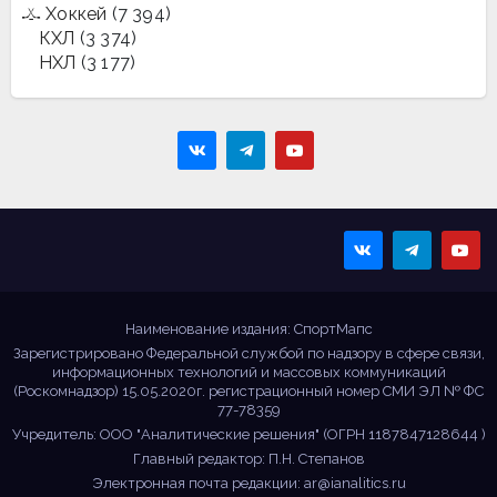
Хоккей
(7 394)
КХЛ
(3 374)
НХЛ
(3 177)
Sportmaps
Главные спортивные
новости!
Наименование издания: СпортМапс
Зарегистрировано Федеральной службой по надзору в сфере связи,
информационных технологий и массовых коммуникаций
(Роскомнадзор) 15.05.2020г. регистрационный номер СМИ ЭЛ № ФС
77-78359
Учредитель: ООО "Аналитические решения" (ОГРН 1187847128644 )
Главный редактор: П.Н. Степанов
Электронная почта редакции:
ar@ianalitics.ru