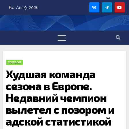
Skip
Вс. Авг 9, 2026
to
content
ФУТБОЛ
Худшая команда
сезона в Европе.
Недавний чемпион
вылетел с позором и
адской статистикой