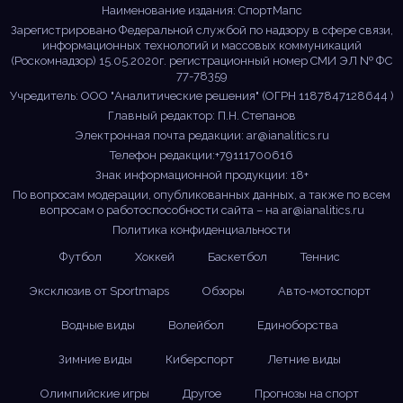
Наименование издания: СпортМапс
Зарегистрировано Федеральной службой по надзору в сфере связи,
информационных технологий и массовых коммуникаций
(Роскомнадзор) 15.05.2020г. регистрационный номер СМИ ЭЛ № ФС
77-78359
Учредитель: ООО "Аналитические решения" (ОГРН 1187847128644 )
Главный редактор: П.Н. Степанов
Электронная почта редакции:
ar@ianalitics.ru
Телефон редакции:+79111700616
Знак информационной продукции: 18+
По вопросам модерации, опубликованных данных, а также по всем
вопросам о работоспособности сайта – на
ar@ianalitics.ru
Политика конфиденциальности
Футбол
Хоккей
Баскетбол
Теннис
Эксклюзив от Sportmaps
Обзоры
Авто-мотоспорт
Водные виды
Волейбол
Единоборства
Зимние виды
Киберспорт
Летние виды
Олимпийские игры
Другое
Прогнозы на спорт