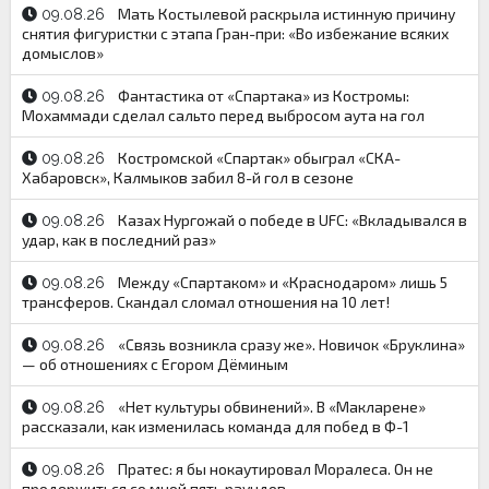
Мать Костылевой раскрыла истинную причину
09.08.26
снятия фигуристки с этапа Гран-при: «Во избежание всяких
домыслов»
Фантастика от «Спартака» из Костромы:
09.08.26
Мохаммади сделал сальто перед выбросом аута на гол
Костромской «Спартак» обыграл «СКА-
09.08.26
Хабаровск», Калмыков забил 8-й гол в сезоне
Казах Нургожай о победе в UFC: «Вкладывался в
09.08.26
удар, как в последний раз»
Между «Спартаком» и «Краснодаром» лишь 5
09.08.26
трансферов. Скандал сломал отношения на 10 лет!
«Связь возникла сразу же». Новичок «Бруклина»
09.08.26
— об отношениях с Егором Дёминым
«Нет культуры обвинений». В «Макларене»
09.08.26
рассказали, как изменилась команда для побед в Ф-1
Пратес: я бы нокаутировал Моралеса. Он не
09.08.26
продержиться со мной пять раундов