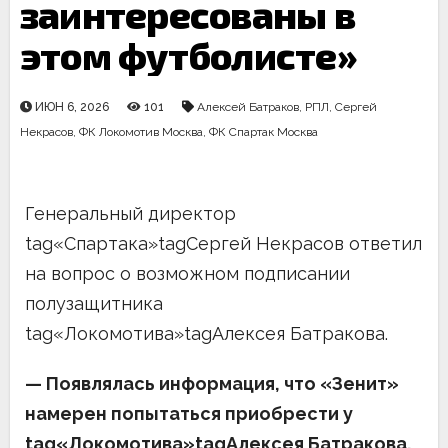
заинтересованы в
этом футболисте»
ИЮН 6, 2026
101
Алексей Батраков
,
РПЛ
,
Сергей
Некрасов
,
ФК Локомотив Москва
,
ФК Спартак Москва
Генеральный директор
tag«Спартака»tagСергей Некрасов ответил
на вопрос о возможном подписании
полузащитника
tag«Локомотива»tagАлексея Батракова.
— Появлялась информация, что «Зенит»
намерен попытаться приобрести у
tag«Локомотива»tagАлексея Батракова.