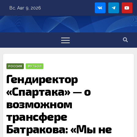
Skip
Вс. Авг 9, 2026
to
content
РОССИЯ
ФУТБОЛ
Гендиректор
«Спартака» — о
возможном
трансфере
Батракова: «Мы не