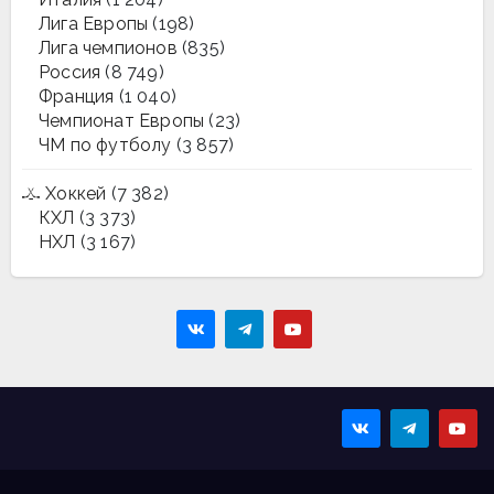
Лига Европы
(198)
Лига чемпионов
(835)
Россия
(8 749)
Франция
(1 040)
Чемпионат Европы
(23)
ЧМ по футболу
(3 857)
Хоккей
(7 382)
КХЛ
(3 373)
НХЛ
(3 167)
Sportmaps
Главные спортивные
новости!