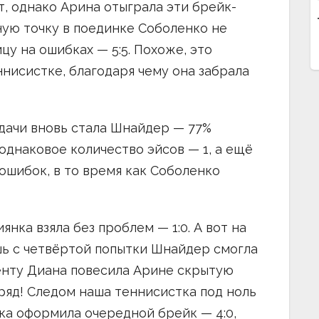
т, однако Арина отыграла эти брейк-
ную точку в поединке Соболенко не
у на ошибках — 5:5. Похоже, это
нисистке, благодаря чему она забрала
дачи вновь стала Шнайдер — 77%
однаковое количество эйсов — 1, а ещё
ошибок, в то время как Соболенко
нка взяла без проблем — 1:0. А вот на
шь с четвёртой попытки Шнайдер смогла
менту Диана повесила Арине скрытую
дряд! Следом наша теннисистка под ноль
нка оформила очередной брейк — 4:0,