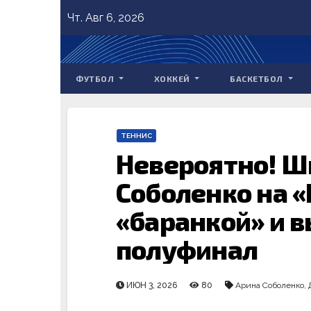
Skip
Чт. Авг 6, 2026
to
content
ФУТБОЛ
ХОККЕЙ
БАСКЕТБОЛ
ТЕННИС
Невероятно! Ш
Соболенко на «
«баранкой» и 
полуфинал
ИЮН 3, 2026
80
Арина Соболенко
,