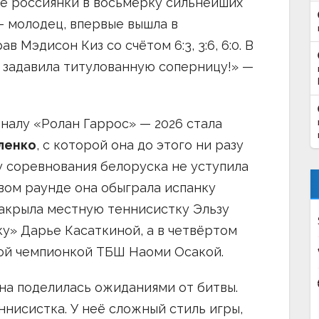
е россиянки в восьмёрку сильнейших
 молодец, впервые вышла в
 Мэдисон Киз со счётом 6:3, 3:6, 6:0. В
 задавила титулованную соперницу!» —
налу «Ролан Гаррос» — 2026 стала
ленко
, с которой она до этого ни разу
у соревнования белоруска не уступила
рвом раунде она обыграла испанку
закрыла местную теннисистку Эльзу
у» Дарье Касаткиной, а в четвёртом
ной чемпионкой ТБШ Наоми Осакой.
на поделилась ожиданиями от битвы.
ннисистка. У неё сложный стиль игры,