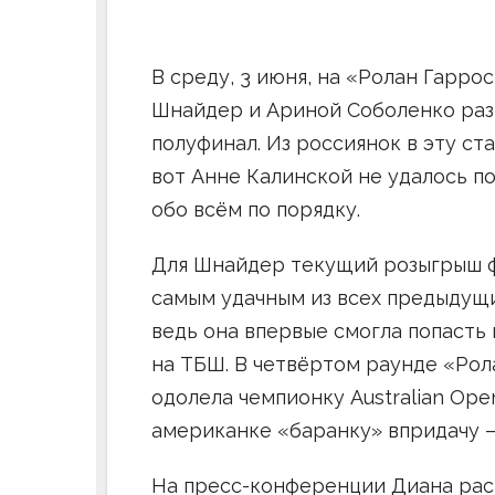
В среду, 3 июня, на «Ролан Гарро
Шнайдер и Ариной Соболенко раз
полуфинал. Из россиянок в эту с
вот Анне Калинской не удалось п
обо всём по порядку.
Для Шнайдер текущий розыгрыш ф
самым удачным из всех предыдущи
ведь она впервые смогла попасть
на ТБШ. В четвёртом раунде «Рол
одолела чемпионку Australian Ope
американке «баранку» впридачу — 6:
На пресс-конференции Диана раск