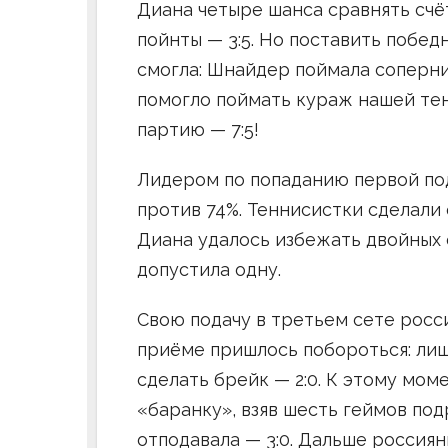
Диана четыре шанса сравнять счё
пойнты — 3:5. Но поставить побед
смогла: Шнайдер поймала соперниц
помогло поймать кураж нашей тен
партию — 7:5!
Лидером по попаданию первой по
против 74%. Теннисистки сделали 
Диана удалось избежать двойных 
допустила одну.
Свою подачу в третьем сете россия
приёме пришлось побороться: ли
сделать брейк — 2:0. К этому мо
«баранку», взяв шесть геймов по
отподавала — 3:0. Дальше россия