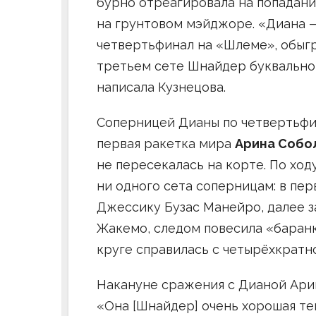
бурно отреагировала на попадани
на грунтовом мэйджоре. «Диана —
четвертьфинал на «Шлеме», обыграв
третьем сете Шнайдер буквально
написала Кузнецова.
Соперницей Дианы по четвертьфи
первая ракетка мира
Арина Собо
не пересекалась на корте. По ход
ни одного сета соперницам: в пе
Джессику Бузас Манейро, далее 
Жакемо, следом повесила «баранк
круге справилась с четырёхкрат
Накануне сражения с Дианой Ари
«Она [Шнайдер] очень хорошая те