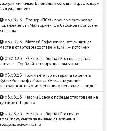
заслужили ничью. В пенальти сегодня «Краснодар»
был удачливее»
Тренер «ПСЖ» прокомментировал
06.08.26
поражение от «Мальорки», где Сафонов пропустил
два гола
Матвей Сафонов может лишиться
06.08.26
места в стартовом составе «ПСЖ» — источник
Женская сборная России сыграла
06.08.26
вничью с Сербией в товарищеском матче
Комментатор потерял дар речи: в
06.08.26
Кубке России футболист «Ахмата» удивил
экстравагантным исполнением пенальти — видео
Наоми Осака с победы стартовала на
06.08.26
турнире в Торонто
Женская сборная России по
06.08.26
волейболу сыграла вничью с Сербией в
товарищеском матче