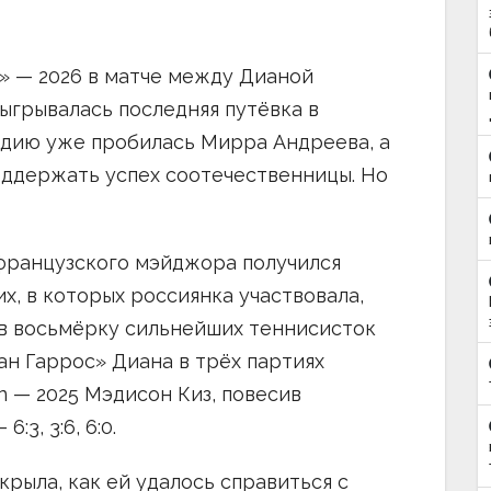
с» — 2026 в матче между Дианой
ыгрывалась последняя путёвка в
тадию уже пробилась Мирра Андреева, а
оддержать успех соотечественницы. Но
ранцузского мэйджора получился
х, в которых россиянка участвовала,
 в восьмёрку сильнейших теннисисток
ан Гаррос» Диана в трёх партиях
n — 2025 Мэдисон Киз, повесив
3, 3:6, 6:0.
рыла, как ей удалось справиться с