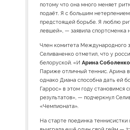
потому что она много меняет ритм
подаёт. Я с большим нетерпением
предстоящей борьбе. Я люблю рит
левшей», — заявила спортсменка 
Член комитета Международного з
Селиваненко отметил, что у росси
белоруской. «И
Арина Соболенко
Париже отличный теннис. Арина в
однако Диана способна дать ей б
Гаррос» в этом году становимся
результатов», — подчеркнул Сели
«Чемпионата».
На старте поединка теннисистки в
выиграла ещё один свой гейм — 2:1