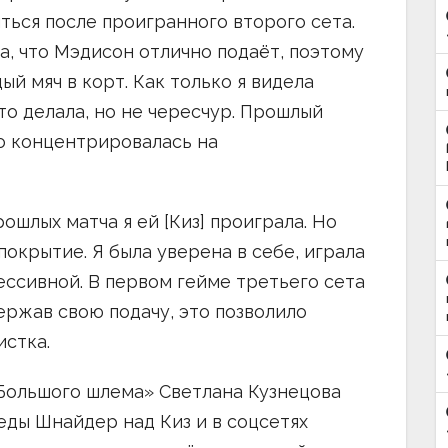
ться после проигранного второго сета.
ла, что Мэдисон отлично подаёт, поэтому
й мяч в корт. Как только я видела
то делала, но не чересчур. Прошлый
то концентрировалась на
ошлых матча я ей [Киз] проиграла. Но
покрытие. Я была уверена в себе, играла
ессивной. В первом гейме третьего сета
ержав свою подачу, это позволило
истка.
Большого шлема» Светлана Кузнецова
еды Шнайдер над Киз и в соцсетях