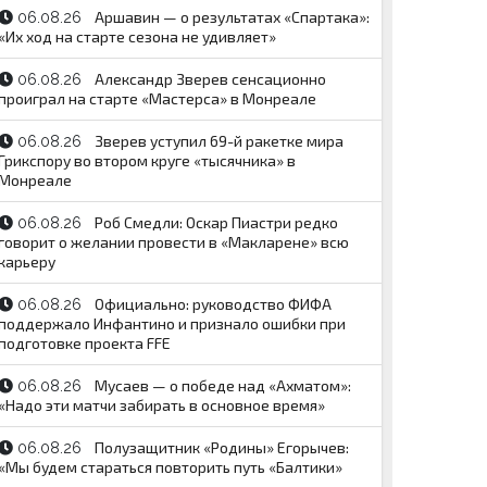
Аршавин — о результатах «Спартака»:
06.08.26
«Их ход на старте сезона не удивляет»
Александр Зверев сенсационно
06.08.26
проиграл на старте «Мастерса» в Монреале
Зверев уступил 69-й ракетке мира
06.08.26
Грикспору во втором круге «тысячника» в
Монреале
Роб Смедли: Оскар Пиастри редко
06.08.26
говорит о желании провести в «Макларене» всю
карьеру
Официально: руководство ФИФА
06.08.26
поддержало Инфантино и признало ошибки при
подготовке проекта FFE
Мусаев — о победе над «Ахматом»:
06.08.26
«Надо эти матчи забирать в основное время»
Полузащитник «Родины» Егорычев:
06.08.26
«Мы будем стараться повторить путь «Балтики»