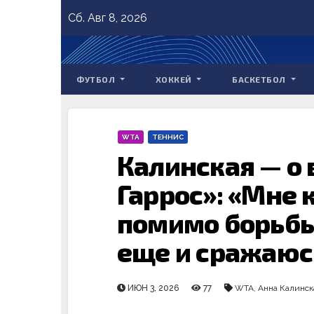
Skip
Сб. Авг 8, 2026
to
content
ФУТБОЛ
ХОККЕЙ
БАСКЕТБОЛ
WTA
ТЕННИС
Калинская — о 
Гаррос»: «Мне 
помимо борьбы 
еще и сражаюс
ИЮН 3, 2026
77
WTA
,
Анна Калинск