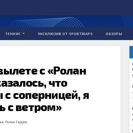
ТЕННИС
ЭКСКЛЮЗИВ ОТ SPORTMAPS
ОБЗОРЫ
вылете с «Ролан
казалось, что
с соперницей, я
ь с ветром»
ая
,
Ролан Гаррос