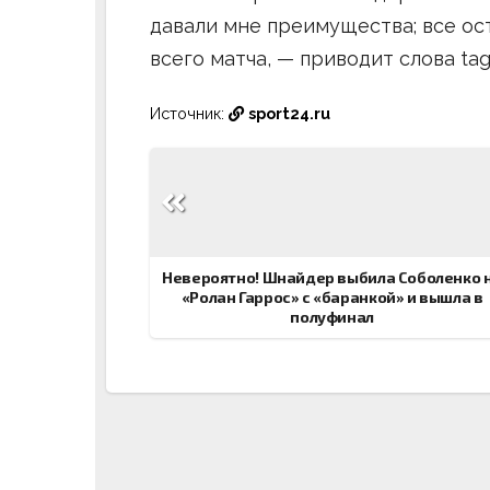
давали мне преимущества; все о
всего матча, — приводит слова tag
Источник:
sport24.ru
Навигация
по
записям
Невероятно! Шнайдер выбила Соболенко 
«Ролан Гаррос» с «баранкой» и вышла в
полуфинал