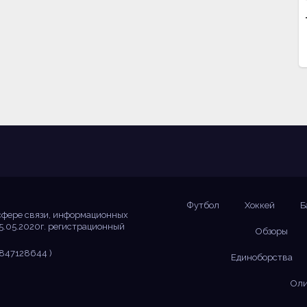
Футбол
Хоккей
Б
сфере связи, информационных
5.05.2020г. регистрационный
Обзоры
847128644 )
Единоборства
Оли