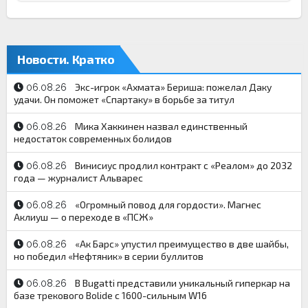
Новости. Кратко
Экс-игрок «Ахмата» Бериша: пожелал Даку
06.08.26
удачи. Он поможет «Спартаку» в борьбе за титул
Мика Хаккинен назвал единственный
06.08.26
недостаток современных болидов
Винисиус продлил контракт с «Реалом» до 2032
06.08.26
года — журналист Альварес
«Огромный повод для гордости». Магнес
06.08.26
Аклиуш — о переходе в «ПСЖ»
«Ак Барс» упустил преимущество в две шайбы,
06.08.26
но победил «Нефтяник» в серии буллитов
В Bugatti представили уникальный гиперкар на
06.08.26
базе трекового Bolide с 1600-сильным W16