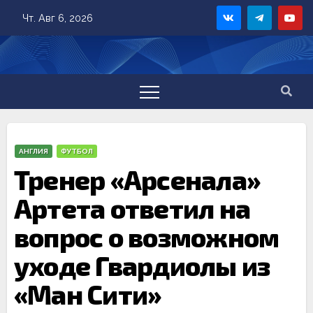
Skip
Чт. Авг 6, 2026
to
content
АНГЛИЯ
ФУТБОЛ
Тренер «Арсенала»
Артета ответил на
вопрос о возможном
уходе Гвардиолы из
«Ман Сити»