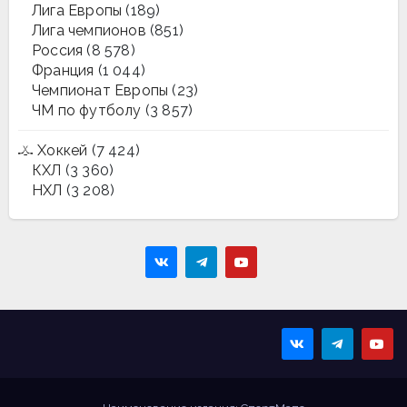
Лига Европы
(189)
Лига чемпионов
(851)
Россия
(8 578)
Франция
(1 044)
Чемпионат Европы
(23)
ЧМ по футболу
(3 857)
Хоккей
(7 424)
КХЛ
(3 360)
НХЛ
(3 208)
Sportmaps
Главные спортивные
новости!