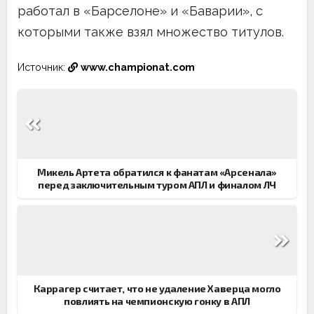
работал в «Барселоне» и «Баварии», с
которыми также взял множество титулов.
Источник:
www.championat.com
Навигация
по
записям
Микель Артета обратился к фанатам «Арсенала»
перед заключительным туром АПЛ и финалом ЛЧ
Каррагер считает, что не удаление Хаверца могло
повлиять на чемпионскую гонку в АПЛ