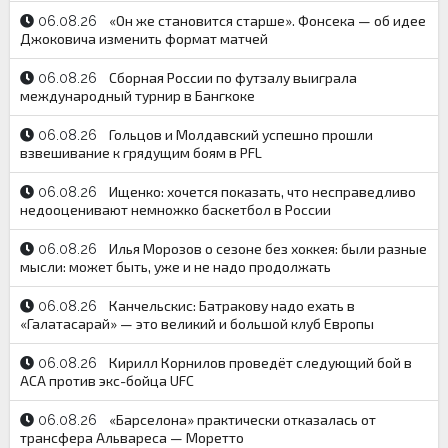
«Он же становится старше». Фонсека — об идее
06.08.26
Джоковича изменить формат матчей
Сборная России по футзалу выиграла
06.08.26
международный турнир в Бангкоке
Гольцов и Молдавский успешно прошли
06.08.26
взвешивание к грядущим боям в PFL
Ищенко: хочется показать, что несправедливо
06.08.26
недооценивают немножко баскетбол в России
Илья Морозов о сезоне без хоккея: были разные
06.08.26
мысли: может быть, уже и не надо продолжать
Канчельскис: Батракову надо ехать в
06.08.26
«Галатасарай» — это великий и большой клуб Европы
Кирилл Корнилов проведёт следующий бой в
06.08.26
АСА против экс-бойца UFC
«Барселона» практически отказалась от
06.08.26
трансфера Альвареса — Моретто