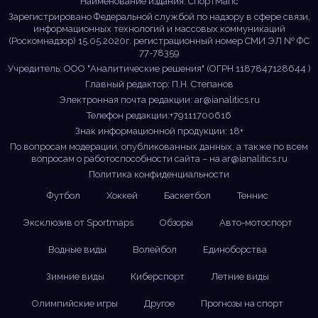
Наименование издания: СпортМапс
Зарегистрировано Федеральной службой по надзору в сфере связи,
информационных технологий и массовых коммуникаций
(Роскомнадзор) 15.05.2020г. регистрационный номер СМИ ЭЛ № ФС
77-78359
Учредитель: ООО "Аналитические решения" (ОГРН 1187847128644 )
Главный редактор: П.Н. Степанов
Электронная почта редакции:
ar@ianalitics.ru
Телефон редакции:+79111700616
Знак информационной продукции: 18+
По вопросам модерации, опубликованных данных, а также по всем
вопросам о работоспособности сайта – на
ar@ianalitics.ru
Политика конфиденциальности
Футбол
Хоккей
Баскетбол
Теннис
Эксклюзив от Sportmaps
Обзоры
Авто-мотоспорт
Водные виды
Волейбол
Единоборства
Зимние виды
Киберспорт
Летние виды
Олимпийские игры
Другое
Прогнозы на спорт