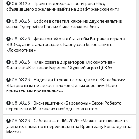
Трамп поддержал экс-игрока НБА,
08.08.26
объявившего о желании выйти на драфт женской лиги
Соболев ответил, какой из двух пенальти в
08.08.26
матче Суперкубка России было сложнее бить
Филатов: «Хотел бы, чтобы Батраков играл в
08.08.26
«ПСЖ», а не «Галатасарае». Карпукаса бы оставил в
«Локомотиве»
Член совета директоров «Локомотива»
08.08.26
Филатов: «Кто такое Баринов? Худший игрок ЦСКА»
Надежда Стрелец о скандале с «Колобком»:
08.08.26
«Патриотизм не делает плохой фильм хорошим. Надо
признать: мы провалились»
Экс-защитник «Барселоны» Серхи Роберто
08.08.26
перешел в «ЛА Гэлакси» свободным агентом
Соболев — о ЧМ-2026: «Может, это покажется
08.08.26
удивительным, но я переживал и за Криштиану Роналду, и за
Месси»