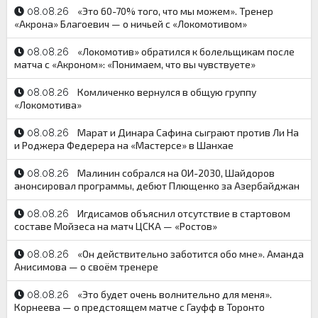
«Это 60-70% того, что мы можем». Тренер
08.08.26
«Акрона» Благоевич — о ничьей с «Локомотивом»
«Локомотив» обратился к болельщикам после
08.08.26
матча с «Акроном»: «Понимаем, что вы чувствуете»
Комличенко вернулся в общую группу
08.08.26
«Локомотива»
Марат и Динара Сафина сыграют против Ли На
08.08.26
и Роджера Федерера на «Мастерсе» в Шанхае
Малинин собрался на ОИ-2030, Шайдоров
08.08.26
анонсировал программы, дебют Плющенко за Азербайджан
Игдисамов объяснил отсутствие в стартовом
08.08.26
составе Мойзеса на матч ЦСКА — «Ростов»
«Он действительно заботится обо мне». Аманда
08.08.26
Анисимова — о своём тренере
«Это будет очень волнительно для меня».
08.08.26
Корнеева — о предстоящем матче с Гауфф в Торонто