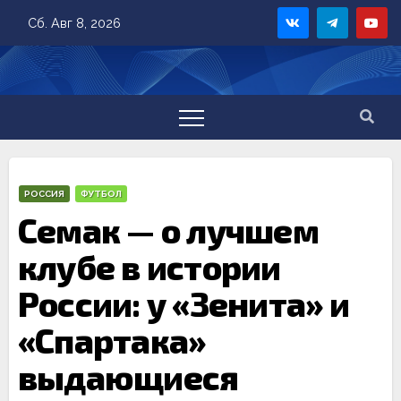
Skip
Сб. Авг 8, 2026
to
content
РОССИЯ
ФУТБОЛ
Семак — о лучшем
клубе в истории
России: у «Зенита» и
«Спартака»
выдающиеся