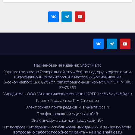
Sportmaps
Главные спортивные
новости!
Наименование издания: СпортМапс
Зарегистрировано Федеральной службой по надзору в сфере связи,
информационных технологий и массовых коммуникаций
(Роскомнадзор) 15.05.2020г. регистрационный номер СМИ ЭЛ № ФС
77-78359
Учредитель: ООО "Аналитические решения" (ОГРН 1187847128644 )
Главный редактор: П.Н. Степанов
Электронная почта редакции:
ar@ianalitics.ru
Телефон редакции:+79111700616
Знак информационной продукции: 18+
По вопросам модерации, опубликованных данных, а также по всем
вопросам о работоспособности сайта – на
ar@ianalitics.ru