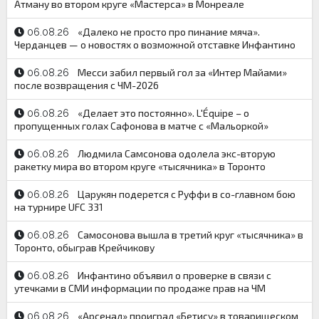
Атману во втором круге «Мастерса» в Монреале
«Далеко не просто про пинание мяча».
06.08.26
Черданцев — о новостях о возможной отставке Инфантино
Месси забил первый гол за «Интер Майами»
06.08.26
после возвращения с ЧМ-2026
«Делает это постоянно». L'Équipe – о
06.08.26
пропущенных голах Сафонова в матче с «Мальоркой»
Людмила Самсонова одолела экс-вторую
06.08.26
ракетку мира во втором круге «тысячника» в Торонто
Царукян подерется с Руффи в со-главном бою
06.08.26
на турнире UFC 331
Самосонова вышла в третий круг «тысячника» в
06.08.26
Торонто, обыграв Крейчикову
Инфантино объявил о проверке в связи с
06.08.26
утечками в СМИ информации по продаже прав на ЧМ
«Арсенал» проиграл «Бетису» в товарищеском
06.08.26