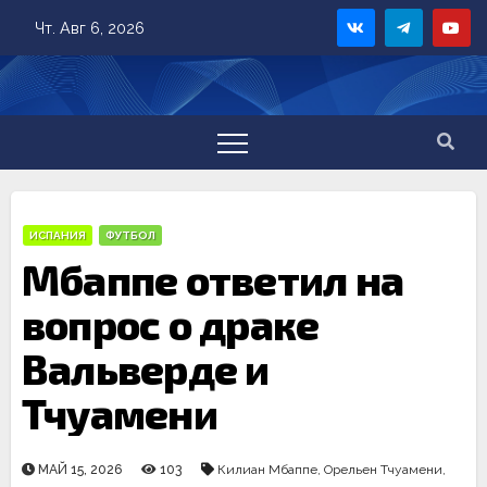
Skip
Чт. Авг 6, 2026
to
content
ИСПАНИЯ
ФУТБОЛ
Мбаппе ответил на
вопрос о драке
Вальверде и
Тчуамени
МАЙ 15, 2026
103
Килиан Мбаппе
,
Орельен Тчуамени
,