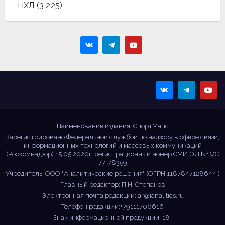
НХЛ
(3 225)
Sportmaps
Главные спортивные
новости!
Наименование издания: СпортМапс
Зарегистрировано Федеральной службой по надзору в сфере связи,
информационных технологий и массовых коммуникаций
(Роскомнадзор) 15.05.2020г. регистрационный номер СМИ ЭЛ № ФС
77-78359
Учредитель: ООО "Аналитические решения" (ОГРН 1187847128644 )
Главный редактор: П.Н. Степанов
Электронная почта редакции:
ar@ianalitics.ru
Телефон редакции:+79111700616
Знак информационной продукции: 18+