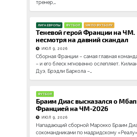
тренер,…
ЛИГА ЕВРОПЫ
ФУТБОЛ
ЧМ ПО ФУТБОЛУ
Теневой герой Франции на ЧМ.
несмотря на давний скандал
ИЮЛ 9, 2026
Сборная Франции – самая главная команда
– и его блеск мгновенно ослепляет. Кили
Дуэ, Брэдли Баркола –…
ФУТБОЛ
Браим Диас высказался о Мбап
Францией на ЧМ-2026
ИЮЛ 9, 2026
Нападающий сборной Марокко Браим Диас
сокомандниками по мадридскому «Реалу»