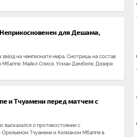
 Неприкосновенен для Дешама,
 звёзд на чемпионате мира. Смотришь на состав
ан Мбаппе, Майкл Олисе, Усман Дембеле, Дезире
пе и Тчуамени перед матчем с
 высказался о противостоянии с
 Орельеном Тчуамени и Килианом Мбаппе в