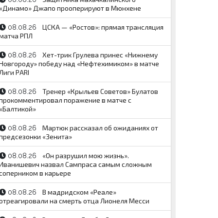
«Динамо» Джапо прооперируют в Мюнхене
ЦСКА — «Ростов»: прямая трансляция
08.08.26
матча РПЛ
Хет-трик Грулева принес «Нижнему
08.08.26
Новгороду» победу над «Нефтехимиком» в матче
Лиги PARI
Тренер «Крыльев Советов» Булатов
08.08.26
прокомментировал поражение в матче с
«Балтикой»
Мартюк рассказал об ожиданиях от
08.08.26
предсезонки «Зенита»
«Он разрушил мою жизнь».
08.08.26
Иванишевич назвал Сампраса самым сложным
соперником в карьере
В мадридском «Реале»
08.08.26
отреагировали на смерть отца Лионеля Месси