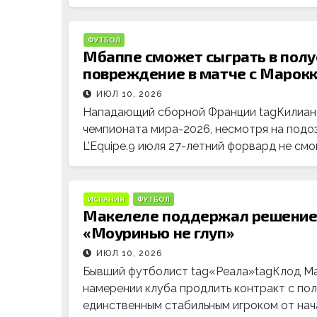
ФУТБОЛ
Мбаппе сможет сыграть в полу
повреждение в матче с Марок
ИЮЛ 10, 2026
Нападающий сборной Франции tagКилиан 
чемпионата мира-2026, несмотря на подо
L’Equipe.9 июля 27-летний форвард не см
ИСПАНИЯ
ФУТБОЛ
Макелеле поддержал решение 
«Моуринью не глуп»
ИЮЛ 10, 2026
Бывший футболист tag«Реала»tagКлод Ма
намерении клуба продлить контракт с по
единственным стабильным игроком от нача