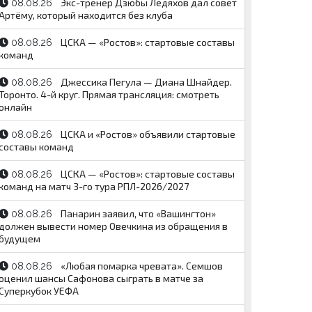
Экс-тренер Дзюбы Ледяхов дал совет
08.08.26
Артёму, который находится без клуба
ЦСКА — «Ростов»: стартовые составы
08.08.26
команд
Джессика Пегула — Диана Шнайдер.
08.08.26
Торонто. 4-й круг. Прямая трансляция: смотреть
онлайн
ЦСКА и «Ростов» объявили стартовые
08.08.26
составы команд
ЦСКА — «Ростов»: стартовые составы
08.08.26
команд на матч 3-го тура РПЛ-2026/2027
Панарин заявил, что «Вашингтон»
08.08.26
должен вывести номер Овечкина из обращения в
будущем
«Любая помарка чревата». Семшов
08.08.26
оценил шансы Сафонова сыграть в матче за
Суперкубок УЕФА