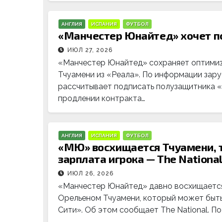
АНГЛИЯ
ИСПАНИЯ
ФУТБОЛ
«Манчестер Юнайтед» хочет по
ИЮЛ 27, 2026
«Манчестер Юнайтед» сохраняет оптимиз
Тчуамени из «Реала». По информации зар
рассчитывает подписать полузащитника 
продлении контракта…
АНГЛИЯ
ИСПАНИЯ
ФУТБОЛ
«МЮ» восхищается Тчуамени, т
зарплата игрока — The Nationa
ИЮЛ 26, 2026
«Манчестер Юнайтед» давно восхищаетс
Орельеном Тчуамени, который может быть
Сити». Об этом сообщает The National. П