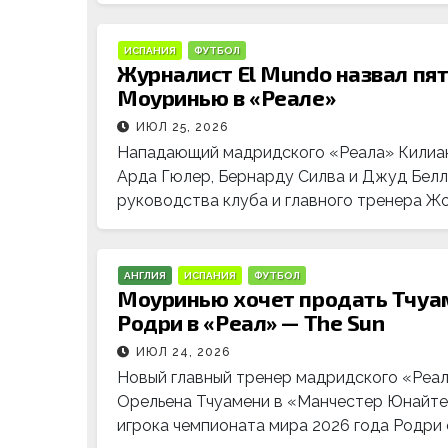
ИСПАНИЯ
ФУТБОЛ
Журналист El Mundo назвал пя
Моуринью в «Реале»
ИЮЛ 25, 2026
Нападающий мадридского «Реала» Килиан
Арда Гюлер, Бернарду Силва и Джуд Белл
руководства клуба и главного тренера Ж
АНГЛИЯ
ИСПАНИЯ
ФУТБОЛ
Моуринью хочет продать Тчуа
Родри в «Реал» — The Sun
ИЮЛ 24, 2026
Новый главный тренер мадридского «Реа
Орельена Тчуамени в «Манчестер Юнайте
игрока чемпионата мира 2026 года Родри