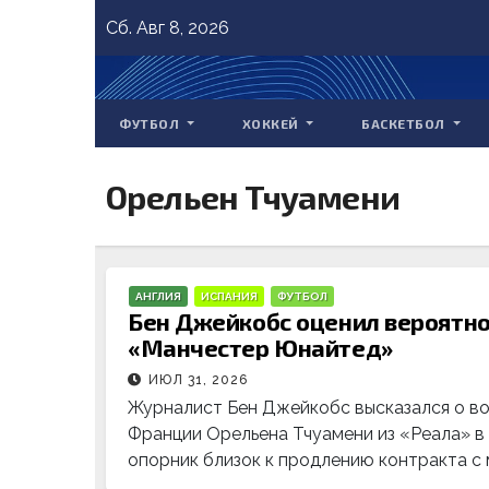
Skip
Сб. Авг 8, 2026
to
content
ФУТБОЛ
ХОККЕЙ
БАСКЕТБОЛ
Орельен Тчуамени
АНГЛИЯ
ИСПАНИЯ
ФУТБОЛ
Бен Джейкобс оценил вероятно
«Манчестер Юнайтед»
ИЮЛ 31, 2026
Журналист Бен Джейкобс высказался о в
Франции Орельена Тчуамени из «Реала» в
опорник близок к продлению контракта с