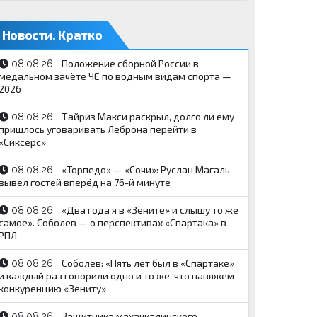
Новости. Кратко
Положение сборной России в
08.08.26
медальном зачёте ЧЕ по водным видам спорта —
2026
Тайриз Макси раскрыл, долго ли ему
08.08.26
пришлось уговаривать Леброна перейти в
«Сиксерс»
«Торпедо» — «Сочи»: Руслан Магаль
08.08.26
вывел гостей вперёд на 76-й минуте
«Два года я в «Зените» и слышу то же
08.08.26
самое». Соболев — о перспективах «Спартака» в
РПЛ
Соболев: «Пять лет был в «Спартаке»
08.08.26
и каждый раз говорили одно и то же, что навяжем
конкуренцию «Зениту»
Защитника махачкалинского
08.08.26