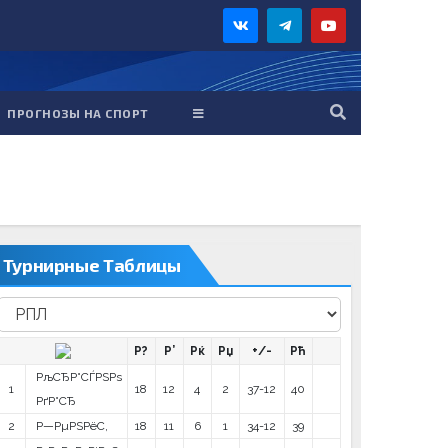
ПРОГНОЗЫ НА СПОРТ
Турнирные Таблицы
Р?
Р’
Рќ
Рџ
+/-
Рћ
РљСЂР°СЃРЅРѕ
1
18
12
4
2
37-12
40
РґР°СЂ
2
Р—РµРЅРёС‚
18
11
6
1
34-12
39