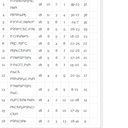
Р›РѕРєРѕРјРѕС‚
3
18
10
7
1
39-23
37
РёРІ
4
Р¦РЎРљРђ
18
11
3
4
30-17
36
5
Р‘Р°Р»С‚РёРєР°
18
9
8
1
24-7
35
6
РЎРїР°СЂС‚Р°Рє
18
8
5
5
26-23
29
7
Р СѓР±РёРЅ
18
6
5
7
16-22
23
8
РђС…РјР°С‚
18
6
4
8
22-25
22
9
РђРєСЂРѕРЅ
18
5
6
7
22-26
21
10
Р”РёРЅР°РјРѕ
18
5
6
7
27-26
21
11
Р РѕСЃС‚РѕРІ
18
5
6
7
15-20
21
РљСЂ.
12
18
4
5
9
20-33
17
РЎРѕРІРµС‚РѕРІ
Р”РёРЅР°РјРѕ
13
18
3
6
9
8-21
15
РњС…
14
РџР°СЂРё РќРќ
18
4
2
12
12-28
14
РћСЂРµРЅР±Сѓ
15
18
2
6
10
17-29
12
СЂРі
16
РЎРѕС‡Рё
18
2
3
13
16-41
9