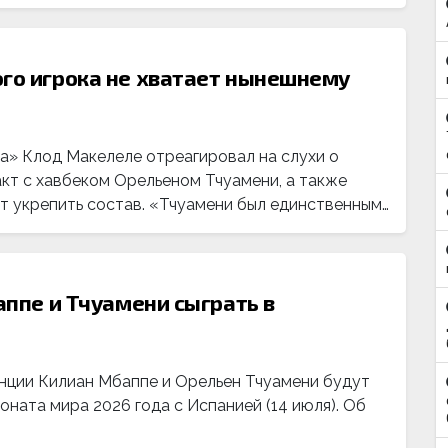
ого игрока не хватает нынешнему
» Клод Макелеле отреагировал на слухи о
кт с хавбеком Орельеном Тчуамени, а также
т укрепить состав. «Тчуамени был единственным…
аппе и Тчуамени сыграть в
нции Килиан Мбаппе и Орельен Тчуамени будут
оната мира 2026 года с Испанией (14 июля). Об