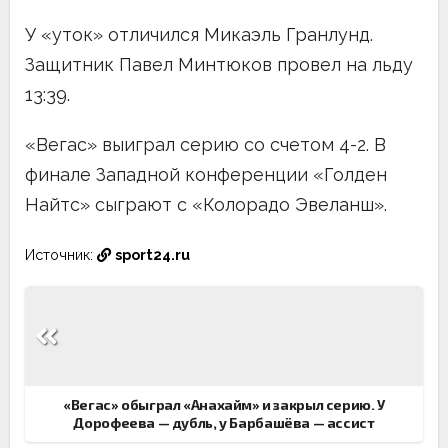
У «уток» отличился Микаэль Гранлунд.
Защитник Павел Минтюков провел на льду
13:39.
«Вегас» выиграл серию со счетом 4-2. В
финале Западной конференции «Голден
Найтс» сыграют с «Колорадо Эвеланш».
Источник:
sport24.ru
Навигация
по
записям
«Вегас» обыграл «Анахайм» и закрыл серию. У
Дорофеева — дубль, у Барбашёва — ассист