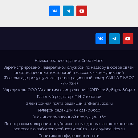
Sportmaps
Главные спортивные
новости!
Наименование издания: СпортМапс
Зарегистрировано Федеральной службой по надзору в сфере связи,
информационных технологий и массовых коммуникаций
(Роскомнадзор) 15.05.2020г. регистрационный номер СМИ ЭЛ № ФС
77-78359
Учредитель: ООО "Аналитические решения" (ОГРН 1187847128644 )
Главный редактор: П.Н. Степанов
Электронная почта редакции:
ar@ianalitics.ru
Телефон редакции:+79111700616
Знак информационной продукции: 18+
По вопросам модерации, опубликованных данных, а также по всем
вопросам о работоспособности сайта – на
ar@ianalitics.ru
Политика конфиденциальности