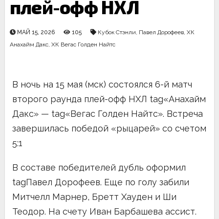
плей-офф НХЛ
МАЙ 15, 2026
105
Кубок Стэнли
,
Павел Дорофеев
,
ХК
Анахайм Дакс
,
ХК Вегас Голден Найтс
В ночь на 15 мая (мск) состоялся 6-й матч
второго раунда плей-офф НХЛ tag«Анахайм
Дакс» — tag«Вегас Голден Найтс». Встреча
завершилась победой «рыцарей» со счетом
5:1
В составе победителей дубль оформил
tagПавел Дорофеев. Еще по голу забили
Митчелл Марнер, Бретт Хауден и Ши
Теодор. На счету Иван Барбашева ассист.