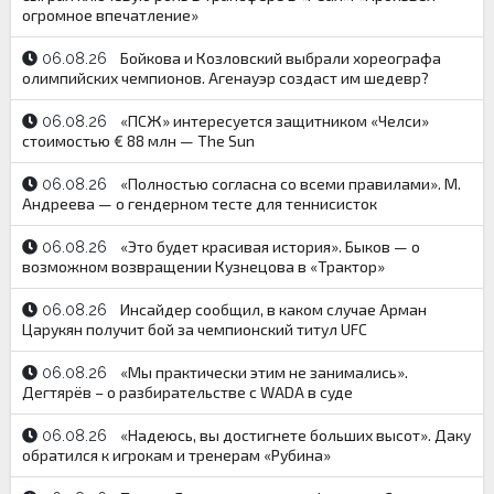
огромное впечатление»
Бойкова и Козловский выбрали хореографа
06.08.26
олимпийских чемпионов. Агенауэр создаст им шедевр?
«ПСЖ» интересуется защитником «Челси»
06.08.26
стоимостью € 88 млн — The Sun
«Полностью согласна со всеми правилами». М.
06.08.26
Андреева — о гендерном тесте для теннисисток
«Это будет красивая история». Быков — о
06.08.26
возможном возвращении Кузнецова в «Трактор»
Инсайдер сообщил, в каком случае Арман
06.08.26
Царукян получит бой за чемпионский титул UFC
«Мы практически этим не занимались».
06.08.26
Дегтярёв – о разбирательстве с WADA в суде
«Надеюсь, вы достигнете больших высот». Даку
06.08.26
обратился к игрокам и тренерам «Рубина»