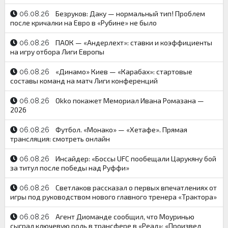
Безруков: Даку — нормальный тип! Проблем
06.08.26
после кричалки на Евро в «Рубине» не было
ПАОК — «Андерлехт»: ставки и коэффициенты
06.08.26
на игру отбора Лиги Европы
«Динамо» Киев — «Карабах»: стартовые
06.08.26
составы команд на матч Лиги конференций
Okko покажет Мемориал Ивана Ромазана —
06.08.26
2026
Футбол. «Монако» — «Хетафе». Прямая
06.08.26
трансляция: смотреть онлайн
Инсайдер: «Боссы UFC пообещали Царукяну бой
06.08.26
за титул после победы над Руффи»
Светлаков рассказал о первых впечатлениях от
06.08.26
игры под руководством нового главного тренера «Трактора»
Агент Диоманде сообщил, что Моуринью
06.08.26
сыграл ключевую роль в трансфере в «Реал»: «Произвел