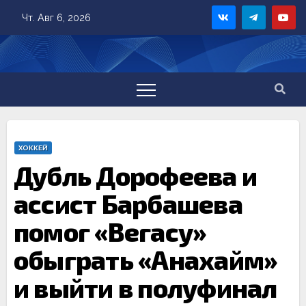
Skip
Чт. Авг 6, 2026
to
content
ХОККЕЙ
Дубль Дорофеева и
ассист Барбашева
помог «Вегасу»
обыграть «Анахайм»
и выйти в полуфинал