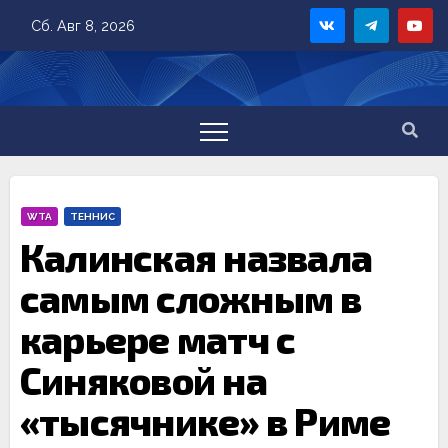
Skip
Сб. Авг 8, 2026
to
content
WTA
ТЕННИС
Калинская назвала
самым сложным в
карьере матч с
Синяковой на
«тысячнике» в Риме