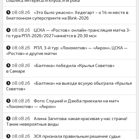
сошлись интересы и клуба, и игрока
«Это было ужасно». Хедегарт – о 14-м месте в
08.08.26
биатлонном суперспринте на Blink-2026
ЦСКА — «Ростов»: онлайн-трансляция матча 3-
08.08.26
го тура РПЛ-2026/2027 начнётся в 20:30 мск
РПЛ, 3-й тур: «Локомотив» — «Акрон», ЦСКА —
08.08.26
«Ростов» и другие матчи
«Балтика» победила «Крылья Советов»
08.08.26
в Самаре
«Балтика» на выезде всухую обыграла «Крылья
08.08.26
Советов»
Фото: Слуцкий и Дзюба приехали на матч
08.08.26
«Локомотив» — «Акрон»
Алина Загитова: какая красивая у нас страна!
08.08.26
Такие невероятные виды
ЭСК признала правильным решение судьи
08.08.26