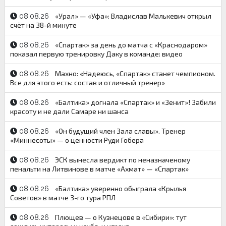
«Урал» — «Уфа»: Владислав Малькевич открыл
08.08.26
счёт на 38-й минуте
«Спартак» за день до матча с «Краснодаром»
08.08.26
показал первую тренировку Даку в команде: видео
Махно: «Надеюсь, «Спартак» станет чемпионом.
08.08.26
Все для этого есть: состав и отличный тренер»
«Балтика» догнала «Спартак» и «Зенит»! Забили
08.08.26
красоту и не дали Самаре ни шанса
«Он будущий член Зала славы». Тренер
08.08.26
«Миннесоты» — о ценности Руди Гобера
ЭСК вынесла вердикт по неназначеному
08.08.26
пенальти на Литвинове в матче «Ахмат» — «Спартак»
«Балтика» уверенно обыграла «Крылья
08.08.26
Советов» в матче 3-го тура РПЛ
Плющев — о Кузнецове в «Сибири»: тут
08.08.26