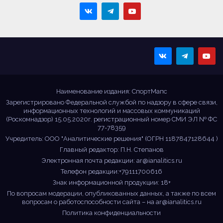
Sportmaps
Главные спортивные
новости!
Наименование издания: СпортМапс
Зарегистрировано Федеральной службой по надзору в сфере связи,
информационных технологий и массовых коммуникаций
(Роскомнадзор) 15.05.2020г. регистрационный номер СМИ ЭЛ № ФС
77-78359
Учредитель: ООО "Аналитические решения" (ОГРН 1187847128644 )
Главный редактор: П.Н. Степанов
Электронная почта редакции:
ar@ianalitics.ru
Телефон редакции:+79111700616
Знак информационной продукции: 18+
По вопросам модерации, опубликованных данных, а также по всем
вопросам о работоспособности сайта – на
ar@ianalitics.ru
Политика конфиденциальности