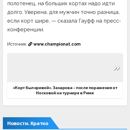
полотенец, на больших кортах надо идти
долго. Уверена, для мужчин точно разница,
если корт шире, — сказала Гауфф на пресс-
конференции.
Источник:
www.championat.com
Навигация
по
записям
«Корт был кривой». Захарова – после поражения от
Носковой на турнире в Риме
Новости. Кратко