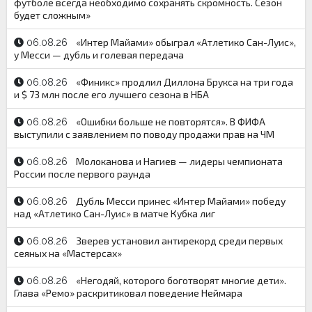
футболе всегда необходимо сохранять скромность. Сезон
будет сложным»
«Интер Майами» обыграл «Атлетико Сан-Луис»,
06.08.26
у Месси — дубль и голевая передача
«Финикс» продлил Диллона Брукса на три года
06.08.26
и $ 73 млн после его лучшего сезона в НБА
«Ошибки больше не повторятся». В ФИФА
06.08.26
выступили с заявлением по поводу продажи прав на ЧМ
Молоканова и Нагиев — лидеры чемпионата
06.08.26
России после первого раунда
Дубль Месси принес «Интер Майами» победу
06.08.26
над «Атлетико Сан-Луис» в матче Кубка лиг
Зверев установил антирекорд среди первых
06.08.26
сеяных на «Мастерсах»
«Негодяй, которого боготворят многие дети».
06.08.26
Глава «Ремо» раскритиковал поведение Неймара