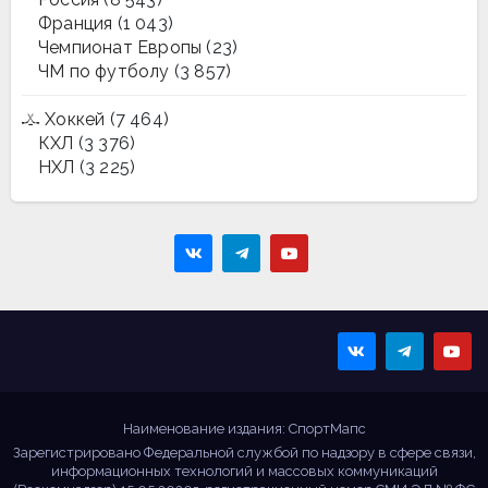
Франция
(1 043)
Чемпионат Европы
(23)
ЧМ по футболу
(3 857)
Хоккей
(7 464)
КХЛ
(3 376)
НХЛ
(3 225)
Sportmaps
Главные спортивные
новости!
Наименование издания: СпортМапс
Зарегистрировано Федеральной службой по надзору в сфере связи,
информационных технологий и массовых коммуникаций