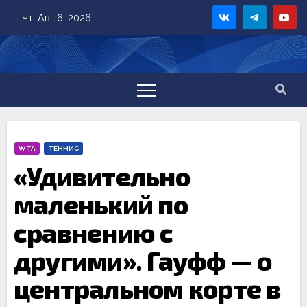
Skip
Чт. Авг 6, 2026
to
content
WTA
ТЕННИС
«Удивительно
маленький по
сравнению с
другими». Гауфф — о
центральном корте в