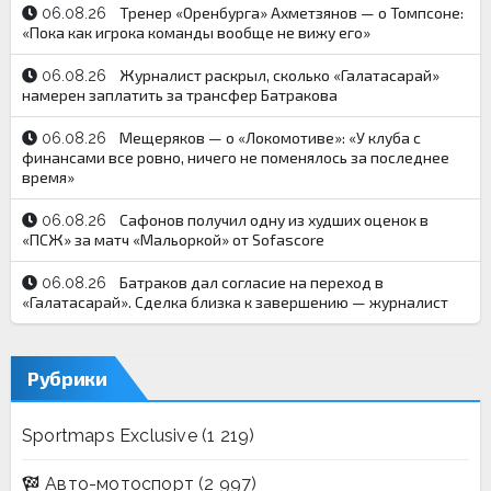
Тренер «Оренбурга» Ахметзянов — о Томпсоне:
06.08.26
«Пока как игрока команды вообще не вижу его»
Журналист раскрыл, сколько «Галатасарай»
06.08.26
намерен заплатить за трансфер Батракова
Мещеряков — о «Локомотиве»: «У клуба с
06.08.26
финансами все ровно, ничего не поменялось за последнее
время»
Сафонов получил одну из худших оценок в
06.08.26
«ПСЖ» за матч «Мальоркой» от Sofascore
Батраков дал согласие на переход в
06.08.26
«Галатасарай». Сделка близка к завершению — журналист
Рубрики
Sportmaps Exclusive
(1 219)
Авто-мотоспорт
(2 997)