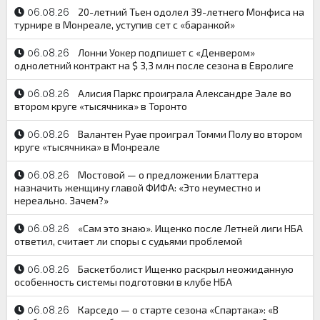
20-летний Тьен одолел 39-летнего Монфиса на
06.08.26
турнире в Монреале, уступив сет с «баранкой»
Лонни Уокер подпишет с «Денвером»
06.08.26
однолетний контракт на $ 3,3 млн после сезона в Евролиге
Алисия Паркс проиграла Александре Эале во
06.08.26
втором круге «тысячника» в Торонто
Валантен Руае проиграл Томми Полу во втором
06.08.26
круге «тысячника» в Монреале
Мостовой — о предложении Блаттера
06.08.26
назначить женщину главой ФИФА: «Это неуместно и
нереально. Зачем?»
«Сам это знаю». Ищенко после Летней лиги НБА
06.08.26
ответил, считает ли споры с судьями проблемой
Баскетболист Ищенко раскрыл неожиданную
06.08.26
особенность системы подготовки в клубе НБА
Карседо — о старте сезона «Спартака»: «В
06.08.26