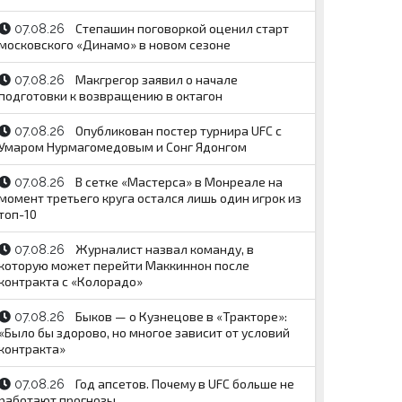
Степашин поговоркой оценил старт
07.08.26
московского «Динамо» в новом сезоне
Макгрегор заявил о начале
07.08.26
подготовки к возвращению в октагон
Опубликован постер турнира UFC с
07.08.26
Умаром Нурмагомедовым и Сонг Ядонгом
В сетке «Мастерса» в Монреале на
07.08.26
момент третьего круга остался лишь один игрок из
топ-10
Журналист назвал команду, в
07.08.26
которую может перейти Маккиннон после
контракта с «Колорадо»
Быков — о Кузнецове в «Тракторе»:
07.08.26
«Было бы здорово, но многое зависит от условий
контракта»
Год апсетов. Почему в UFC больше не
07.08.26
работают прогнозы