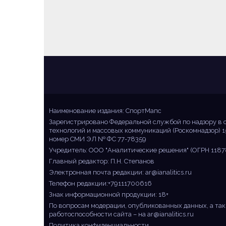
Sportmaps
Главные спортивные новости!
Наименование издания: СпортМапс
Зарегистрировано Федеральной службой по надзору в 
технологий и массовых коммуникаций (Роскомнадзор) 1
номер СМИ ЭЛ № ФС 77-78359
Учредитель: ООО "Аналитические решения" (ОГРН 1187
Главный редактор: П.Н. Степанов
Электронная почта редакции:
ar@ianalitics.ru
Телефон редакции:+79111700616
Знак информационной продукции: 18+
По вопросам модерации, опубликованных данных, а так
работоспособности сайта – на
ar@ianalitics.ru
Политика конфиденциальности