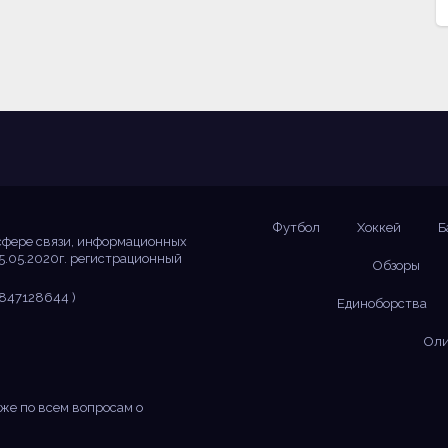
Футбол
Хоккей
Б
сфере связи, информационных
5.05.2020г. регистрационный
Обзоры
847128644 )
Единоборства
Оли
же по всем вопросам о