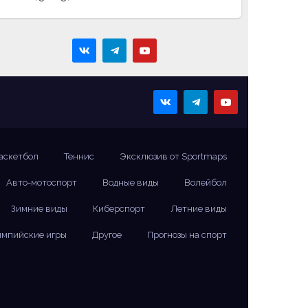
аскетбол
Теннис
Эксклюзив от Sportmaps
Авто-мотоспорт
Водные виды
Волейбол
Зимние виды
Киберспорт
Летние виды
мпийские игры
Другое
Прогнозы на спорт