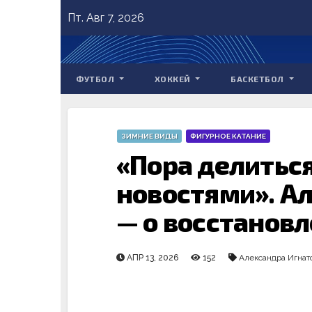
Skip
Пт. Авг 7, 2026
to
content
ФУТБОЛ
ХОККЕЙ
БАСКЕТБОЛ
ЗИМНИЕ ВИДЫ
ФИГУРНОЕ КАТАНИЕ
«Пора делиться
новостями». А
— о восстанов
АПР 13, 2026
152
Александра Игнат