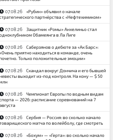
«Рубин» объявил о начале
07.08.26
стратегического партнёрства с «Нефтехимиком»
Защитник «Ромы» Анхелиньо стал
07.08.26
одноклубником Обамеянга в Ла Лиге
Саберзянов о дебюте за «Ак Барс»:
07.08.26
«Очень приятно находиться в команде, очень
почетно. Только положительные эмоции»
Скандал вокруг Дончича и его бывшей
07.08.26
невесты выходит из-под контроля. На кону — $ 50
млн
Чемпионат Европы по водным видам
07.08.26
спорта — 2026: расписание соревнований на 7
августа
Сербия — Россия: во сколько начало
07.08.26
товарищеского матча по волейболу, где смотреть
«Бохум» — «Герта»: во сколько начало
07.08.26