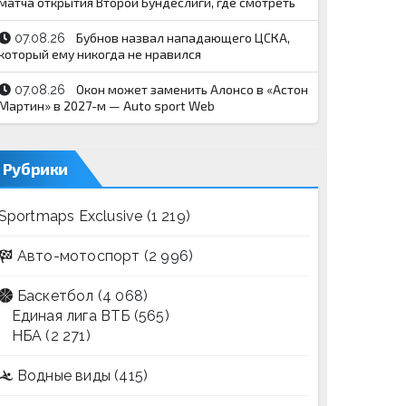
матча открытия Второй Бундеслиги, где смотреть
Бубнов назвал нападающего ЦСКА,
07.08.26
который ему никогда не нравился
Окон может заменить Алонсо в «Астон
07.08.26
Мартин» в 2027-м — Auto sport Web
Рубрики
Sportmaps Exclusive
(1 219)
Авто-мотоспорт
(2 996)
Баскетбол
(4 068)
Единая лига ВТБ
(565)
НБА
(2 271)
Водные виды
(415)