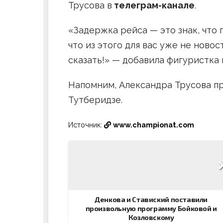
Трусова в
телеграм-канале
.
«Задержка рейса — это знак, что 
что из этого для вас уже не новост
сказать!» — добавила фигуристка 
Напомним, Александра Трусова п
Тутберидзе.
Источник:
www.championat.com
Навигация
по
записям
Денкова и Ставиский поставили
произвольную программу Бойковой и
Козловскому