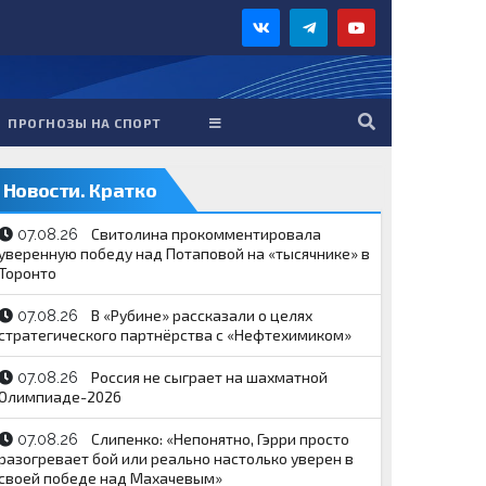
ПРОГНОЗЫ НА СПОРТ
Новости. Кратко
Свитолина прокомментировала
07.08.26
уверенную победу над Потаповой на «тысячнике» в
Торонто
В «Рубине» рассказали о целях
07.08.26
стратегического партнёрства с «Нефтехимиком»
Россия не сыграет на шахматной
07.08.26
Олимпиаде-2026
Слипенко: «Непонятно, Гэрри просто
07.08.26
разогревает бой или реально настолько уверен в
своей победе над Махачевым»