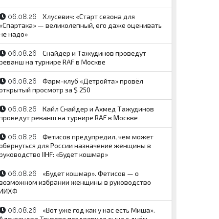
Хлусевич: «Старт сезона для
06.08.26
«Спартака» — великолепный, его даже оценивать
не надо»
Снайдер и Тажудинов проведут
06.08.26
реванш на турнире RAF в Москве
Фарм-клуб «Детройта» провёл
06.08.26
открытый просмотр за $ 250
Кайл Снайдер и Ахмед Тажудинов
06.08.26
проведут реванш на турнире RAF в Москве
Фетисов предупредил, чем может
06.08.26
обернуться для России назначение женщины в
руководство IIHF: «Будет кошмар»
«Будет кошмар». Фетисов — о
06.08.26
возможном избрании женщины в руководство
ИИХФ
«Вот уже год как у нас есть Миша».
06.08.26
Александра Трусова поздравила сына с днём