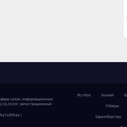
Футбол
Хоккей
Б
сфере связи, информационных
5.05.2020г. регистрационный
Обзоры
847128644 )
Единоборства