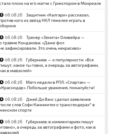
стало плохо на его матче с Грикспором в Монреале
Защитник «Калгари» рассказал,
06.08.26
против кого из звёзд НХЛ тяжелее играть в
обороне
Тренер «Зенита» Оливейра —
06.08.26
о травме Кондакова: «Даже фол
не зафиксировали. Это очень некрасиво»
Губерниев — о популярности: «Все
06.08.26
пишут, какое ты говно, а очередь за автографами,
как в мавзолей»
Матч недели в РПЛ: «Спартак» —
06.08.26
«Краснодар». Побольше уважения, пожалуйста!
Джей Ди Вэнс сделал заявление
06.08.26
после слов Софи Каннингем о трансгендерах* в
женском спорте
Губерниев: в комментариях пишут
06.08.26
«говно», а очередь за автографами и фото, как в
мавзолей