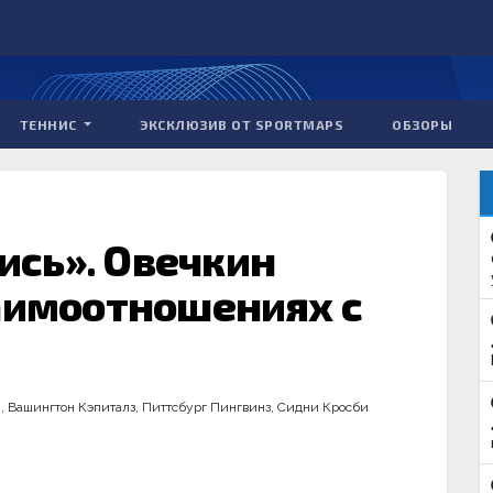
ТЕННИС
ЭКСКЛЮЗИВ ОТ SPORTMAPS
ОБЗОРЫ
сь». Овечкин
заимоотношениях с
н
,
Вашингтон Кэпиталз
,
Питтсбург Пингвинз
,
Сидни Кросби