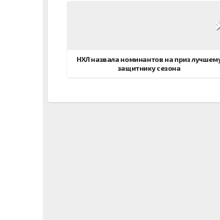
Навигация
по
записям
НХЛ назвала номинантов на приз лучшем
защитнику сезона