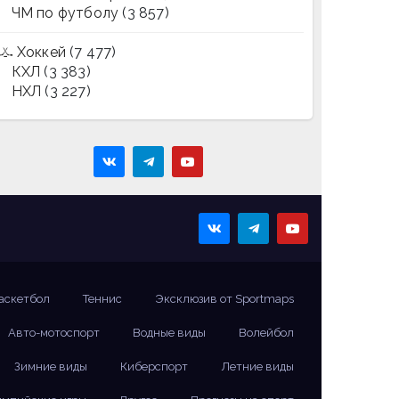
ЧМ по футболу
(3 857)
Хоккей
(7 477)
КХЛ
(3 383)
НХЛ
(3 227)
аскетбол
Теннис
Эксклюзив от Sportmaps
Авто-мотоспорт
Водные виды
Волейбол
Зимние виды
Киберспорт
Летние виды