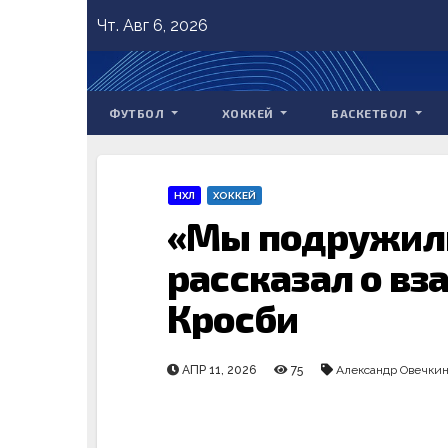
Skip
Чт. Авг 6, 2026
to
content
ФУТБОЛ
ХОККЕЙ
БАСКЕТБОЛ
НХЛ
ХОККЕЙ
«Мы подружили
рассказал о в
Кросби
АПР 11, 2026
75
Александр Овечки