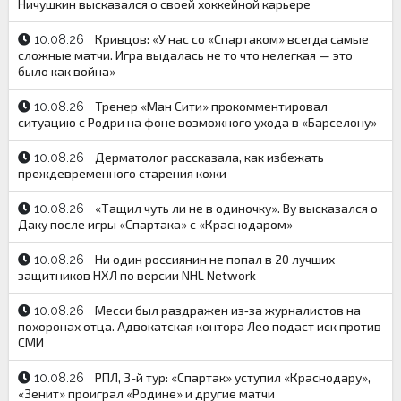
Ничушкин высказался о своей хоккейной карьере
Кривцов: «У нас со «Спартаком» всегда самые
10.08.26
сложные матчи. Игра выдалась не то что нелегкая — это
было как война»
Тренер «Ман Сити» прокомментировал
10.08.26
ситуацию с Родри на фоне возможного ухода в «Барселону»
Дерматолог рассказала, как избежать
10.08.26
преждевременного старения кожи
«Тащил чуть ли не в одиночку». Ву высказался о
10.08.26
Даку после игры «Спартака» с «Краснодаром»
Ни один россиянин не попал в 20 лучших
10.08.26
защитников НХЛ по версии NHL Network
Месси был раздражен из‑за журналистов на
10.08.26
похоронах отца. Адвокатская контора Лео подаст иск против
СМИ
РПЛ, 3-й тур: «Спартак» уступил «Краснодару»,
10.08.26
«Зенит» проиграл «Родине» и другие матчи