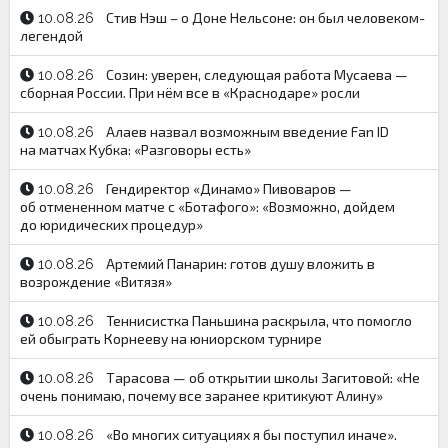
Стив Нэш – о Доне Нельсоне: он был человеком-
10.08.26
легендой
Созин: уверен, следующая работа Мусаева —
10.08.26
сборная России. При нём все в «Краснодаре» росли
Алаев назвал возможным введение Fan ID
10.08.26
на матчах Кубка: «Разговоры есть»
Гендиректор «Динамо» Пивоваров —
10.08.26
об отмененном матче с «Ботафого»: «Возможно, дойдем
до юридических процедур»
Артемий Панарин: готов душу вложить в
10.08.26
возрождение «Витязя»
Теннисистка Паньшина раскрыла, что помогло
10.08.26
ей обыграть Корнееву на юниорском турнире
Тарасова — об открытии школы Загитовой: «Не
10.08.26
очень понимаю, почему все заранее критикуют Алину»
«Во многих ситуациях я бы поступил иначе».
10.08.26