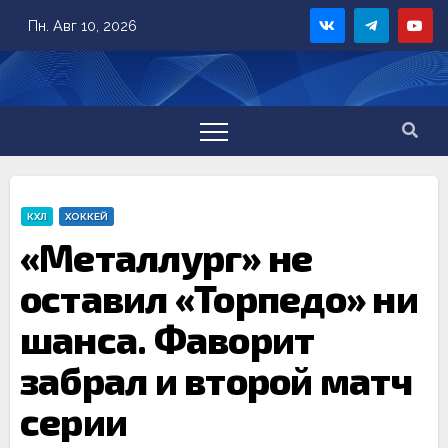
Skip
Пн. Авг 10, 2026
to
content
КХЛ
ХОККЕЙ
«Металлург» не
оставил «Торпедо» ни
шанса. Фаворит
забрал и второй матч
серии